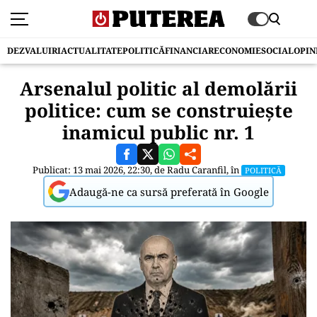
DEZVALUIRI
ACTUALITATE
POLITICĂ
FINANCIAR
ECONOMIE
SOCIAL
OPIN
Arsenalul politic al demolării
politice: cum se construiește
inamicul public nr. 1
Publicat: 13 mai 2026, 22:30, de
Radu Caranfil
, în
POLITICĂ
Adaugă-ne ca sursă preferată în Google