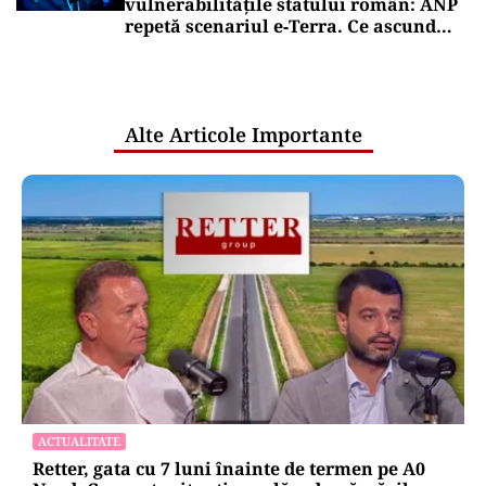
vulnerabilitățile statului român: ANP
repetă scenariul e‑Terra. Ce ascund
comunicările oficiale și cine răspunde
pentru mentenanța IT a instituțiilor
publice
Alte Articole Importante
ACTUALITATE
Retter, gata cu 7 luni înainte de termen pe A0