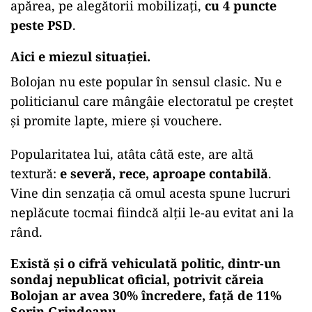
apărea, pe alegătorii mobilizați,
cu 4 puncte
peste PSD
.
Aici e miezul situației.
Bolojan nu este popular în sensul clasic. Nu e
politicianul care mângâie electoratul pe creștet
și promite lapte, miere și vouchere.
Popularitatea lui, atâta câtă este, are altă
textură:
e severă, rece, aproape contabilă
.
Vine din senzația că omul acesta spune lucruri
neplăcute tocmai fiindcă alții le-au evitat ani la
rând.
Există și o cifră vehiculată politic, dintr-un
sondaj nepublicat oficial, potrivit căreia
Bolojan ar avea 30% încredere
, față de
11%
Sorin Grindeanu
.