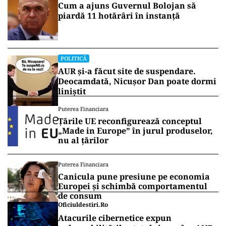
Cum a ajuns Guvernul Bolojan să
piardă 11 hotărâri în instanță
POLITICĂ
AUR și-a făcut site de suspendare.
Deocamdată, Nicușor Dan poate dormi
liniștit
Puterea Financiara
Țările UE reconfigurează conceptul
„Made in Europe” în jurul produselor,
nu al țărilor
Puterea Financiara
Canicula pune presiune pe economia
Europei și schimbă comportamentul
de consum
Oficiuldestiri.ro
Atacurile cibernetice expun