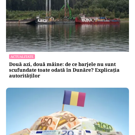
ACTUALITATE
Două azi, două mâine: de ce barjele nu sunt
scufundate toate odată în Dunăre? Explicația
autorităților