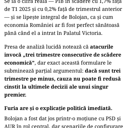
Se ia o cifră reală — PIB în scădere cu 1,7% față
de T1 2025 și cu 0,2% față de trimestrul anterior
— și se lipește integral de Bolojan, ca și cum
economia României ar fi fost perfect sănătoasă
până când el a intrat în Palatul Victoria.
Presa de analiză lucidă notează că
atacurile
invocă „trei trimestre consecutive de scădere
economică”
, dar exact această formulare le
subminează parțial argumentul:
dacă sunt trei
trimestre pe minus, cauza nu poate fi redusă
cinstit la ultimele decizii ale unui singur
premier.
Furia are și o explicație politică imediată.
Bolojan a fost dat jos printr-o moțiune cu PSD și
AUR în rol central, dar scenariile de configurare