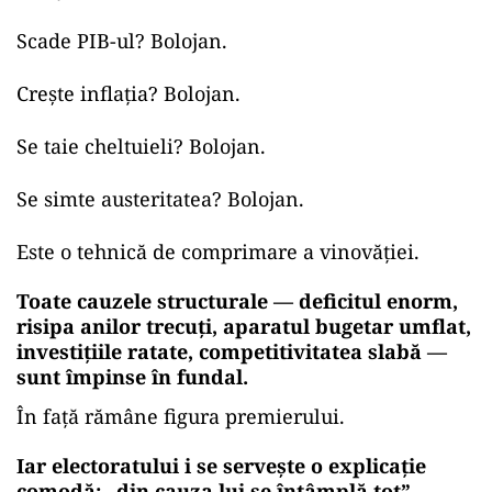
Scade PIB-ul? Bolojan.
Crește inflația? Bolojan.
Se taie cheltuieli? Bolojan.
Se simte austeritatea? Bolojan.
Este o tehnică de comprimare a vinovăției.
Toate cauzele structurale — deficitul enorm,
risipa anilor trecuți, aparatul bugetar umflat,
investițiile ratate, competitivitatea slabă —
sunt împinse în fundal.
În față rămâne figura premierului.
Iar electoratului i se servește o explicație
comodă: „din cauza lui se întâmplă tot”.