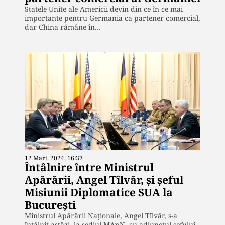
Statele Unite ale Americii devin din ce în ce mai
importante pentru Germania ca partener comercial,
dar China rămâne în…
12 Mart. 2024, 16:37
Întâlnire între Ministrul
Apărării, Angel Tîlvăr, și șeful
Misiunii Diplomatice SUA la
București
Ministrul Apărării Naționale, Angel Tîlvăr, s-a
întâlnit astăzi, la sediul MApN, cu adjunctul șefului