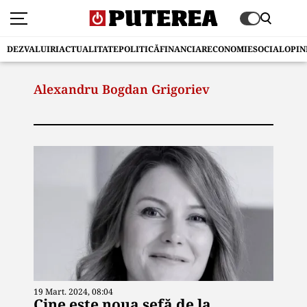
DEZVALUIRI
ACTUALITATE
POLITICĂ
FINANCIAR
ECONOMIE
SOCIAL
OPIN
Alexandru Bogdan Grigoriev
19 Mart. 2024, 08:04
Cine este noua șefă de la