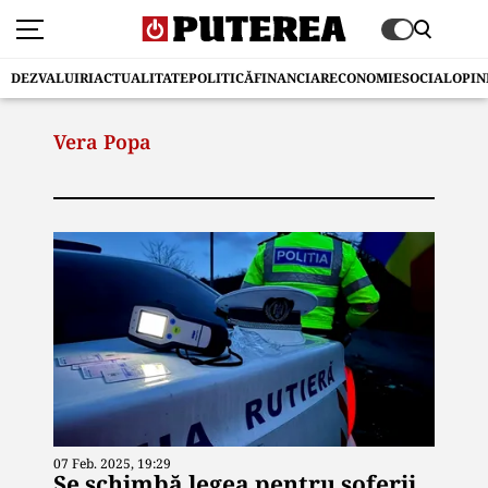
DEZVALUIRI
ACTUALITATE
POLITICĂ
FINANCIAR
ECONOMIE
SOCIAL
OPIN
Vera Popa
07 Feb. 2025, 19:29
Se schimbă legea pentru șoferii