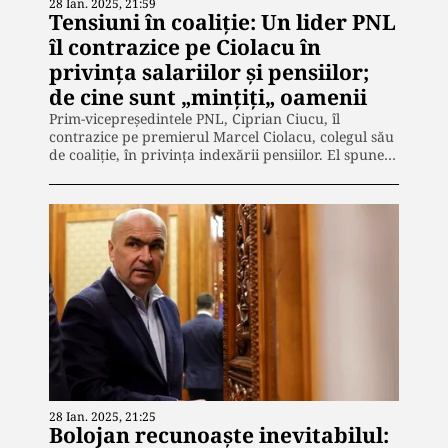
28 Ian. 2025, 21:59
Tensiuni în coaliție: Un lider PNL
îl contrazice pe Ciolacu în
privința salariilor și pensiilor;
de cine sunt „mințiți„ oamenii
Prim-vicepreședintele PNL, Ciprian Ciucu, îl
contrazice pe premierul Marcel Ciolacu, colegul său
de coaliție, în privința indexării pensiilor. El spune…
28 Ian. 2025, 21:25
Bolojan recunoaște inevitabilul: