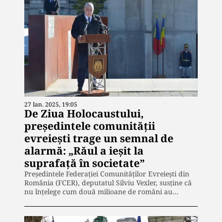
27 Ian. 2025, 19:05
De Ziua Holocaustului,
președintele comunității
evreiești trage un semnal de
alarmă: „Răul a ieșit la
suprafață în societate”
Preşedintele Federaţiei Comunităţilor Evreieşti din
România (FCER), deputatul Silviu Vexler, susține că
nu înțelege cum două milioane de români au…