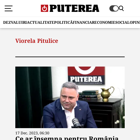
DEZVALUIRI
ACTUALITATE
POLITICĂ
FINANCIAR
ECONOMIE
SOCIAL
OPIN
Viorela Pitulice
17 Dec. 2023, 06:30
Ce ar însemna pentru România