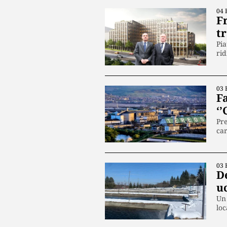
04 
F
tr
Pia
ri
03 
F
‘
Pre
ca
03 
De
uc
Un 
loc