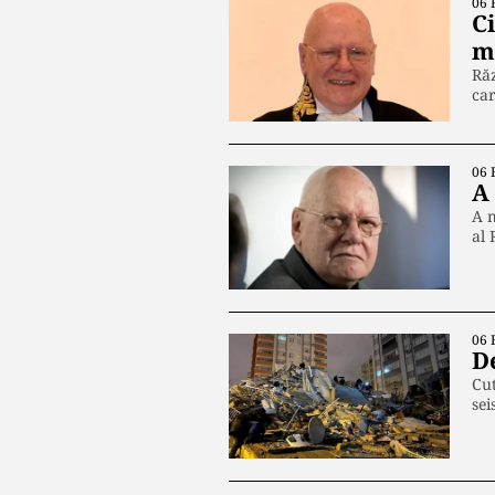
06 
C
m
Răz
ca
06 
A
A m
al 
06 
D
Cut
sei