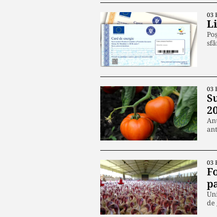
03 
Li
Poș
sfâ
03 
S
2
Anu
an
03 
Fo
p
Uni
de 