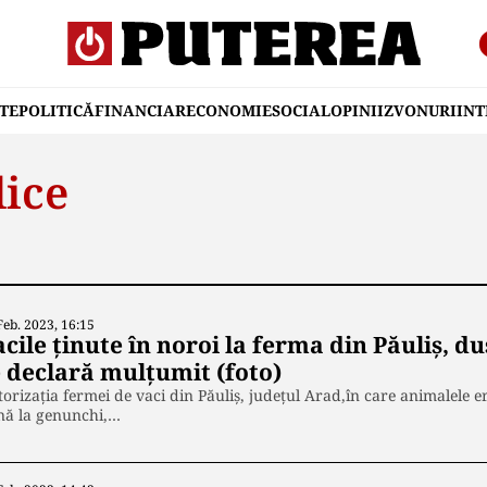
TE
POLITICĂ
FINANCIAR
ECONOMIE
SOCIAL
OPINII
ZVONURI
IN
lice
Feb. 2023, 16:15
cile ținute în noroi la ferma din Păuliș, d
e declară mulțumit (foto)
orizația fermei de vaci din Păuliș, județul Arad,în care animalele er
nă la genunchi,…