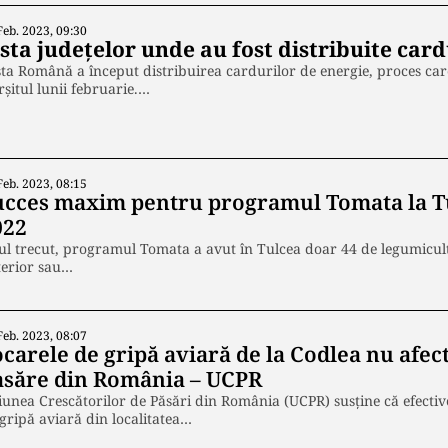
Feb. 2023, 09:30
sta județelor unde au fost distribuite card
ta Română a început distribuirea cardurilor de energie, proces care
rșitul lunii februarie.…
Feb. 2023, 08:15
ucces maxim pentru programul Tomata la Tul
022
l trecut, programul Tomata a avut în Tulcea doar 44 de legumicultor
terior sau…
Feb. 2023, 08:07
carele de gripă aviară de la Codlea nu afect
asăre din România – UCPR
unea Crescătorilor de Păsări din România (UCPR) susține că efectivel
gripă aviară din localitatea…