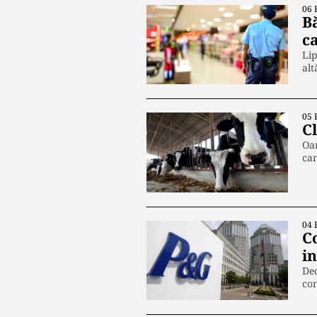
06 
Bă
c
Lip
al
05 
C
Oam
can
04 
C
i
Dec
con