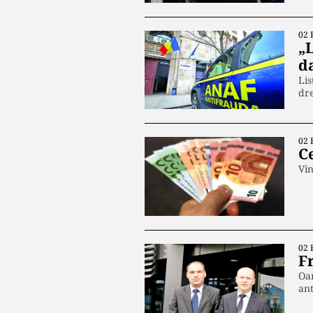
02 
„
d
Lis
dre
02 
C
Vin
02 
F
Oam
an