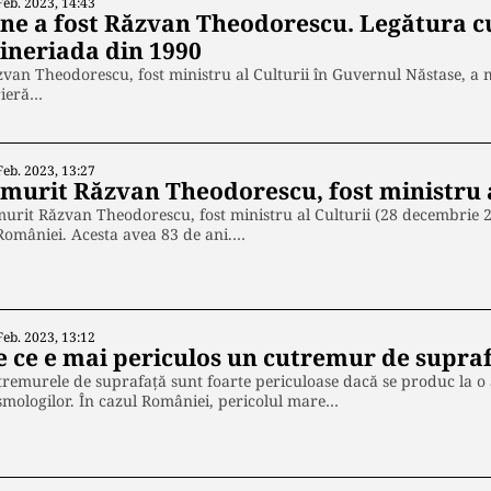
Feb. 2023, 14:43
ine a fost Răzvan Theodorescu. Legătura cu 
ineriada din 1990
van Theodorescu, fost ministru al Culturii în Guvernul Năstase, a m
rieră…
Feb. 2023, 13:27
 murit Răzvan Theodorescu, fost ministru a
urit Răzvan Theodorescu, fost ministru al Culturii (28 decembrie 
României. Acesta avea 83 de ani.…
Feb. 2023, 13:12
e ce e mai periculos un cutremur de supra
remurele de suprafață sunt foarte periculoase dacă se produc la o
smologilor. În cazul României, pericolul mare…