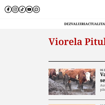
DEZVALUIRI
ACTUALITA
Viorela Pitu
06 
Va
s
Aut
pâ