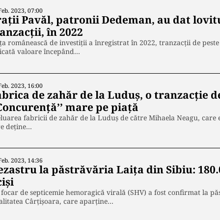
Feb. 2023, 07:00
rații Pavăl, patronii Dedeman, au dat lovit
anzacții, în 2022
ţa românească de investiţii a înregistrat în 2022, tranzacţii de pest
dicată valoare începând…
Feb. 2023, 16:00
abrica de zahăr de la Luduș, o tranzacție d
’Concurență’’ mare pe piață
luarea fabricii de zahăr de la Luduș de către Mihaela Neagu, care e
re deține…
Feb. 2023, 14:36
zastru la păstrăvăria Laiţa din Sibiu: 180.
iși
focar de septicemie hemoragică virală (SHV) a fost confirmat la păs
alitatea Cârţişoara, care aparține…