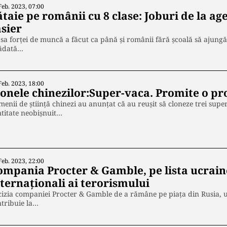
Feb. 2023, 07:00
taie pe românii cu 8 clase: Joburi de la ag
asier
sa forței de muncă a făcut ca până și românii fără școală să ajungă
tădată…
Feb. 2023, 18:00
lonele chinezilor:Super-vaca. Promite o pr
enii de știință chinezi au anunțat că au reușit să cloneze trei supe
titate neobișnuit…
Feb. 2023, 22:00
ompania Procter & Gamble, pe lista ucrain
nternaționali ai terorismului
izia companiei Procter & Gamble de a rămâne pe piața din Rusia, un
tribuie la…