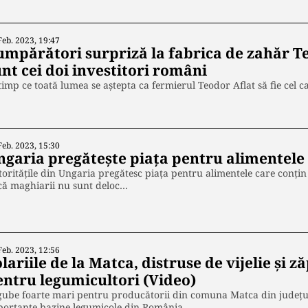
Feb. 2023, 19:47
umpărători surpriză la fabrica de zahăr Te
unt cei doi investitori români
timp ce toată lumea se aștepta ca fermierul Teodor Aflat să fie cel
Feb. 2023, 15:30
ngaria pregătește piața pentru alimentele 
oritățile din Ungaria pregătesc piața pentru alimentele care conţin
că maghiarii nu sunt deloc…
Feb. 2023, 12:56
lariile de la Matca, distruse de vijelie și
entru legumicultori (Video)
ube foarte mari pentru producătorii din comuna Matca din județul 
portante bazine legumicole din România,…