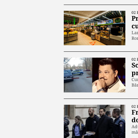
02 
P
c
Lan
Ro
02 
S
p
Cun
Băn
02 
Fr
d
Adu
mâ