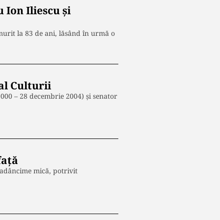
Ion Iliescu și
urit la 83 de ani, lăsând în urmă o
l Culturii
2000 – 28 decembrie 2004) și senator
față
 adâncime mică, potrivit