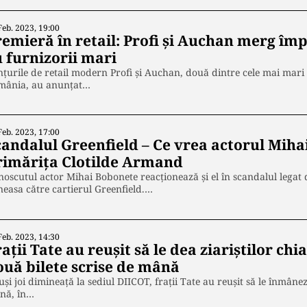
Feb. 2023, 19:00
remieră în retail: Profi și Auchan merg împ
u furnizorii mari
țurile de retail modern Profi și Auchan, două dintre cele mai mari 
mânia, au anunțat…
Feb. 2023, 17:00
candalul Greenfield – Ce vrea actorul Miha
rimărița Clotilde Armand
oscutul actor Mihai Bobonete reacționează și el în scandalul lega
easa către cartierul Greenfield.…
Feb. 2023, 14:30
ații Tate au reușit să le dea ziariștilor chi
ouă bilete scrise de mână
și joi dimineață la sediul DIICOT, frații Tate au reușit să le înmânez
nă, în…