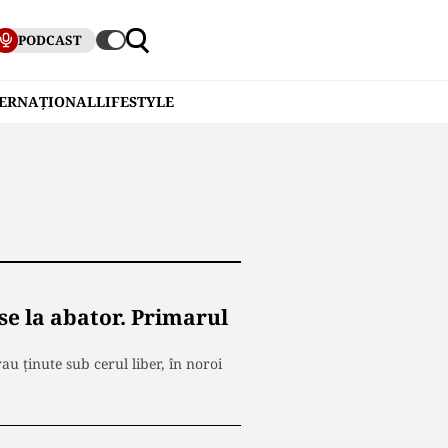
PODCAST
TERNAȚIONAL
LIFESTYLE
use la abator. Primarul
au ţinute sub cerul liber, în noroi