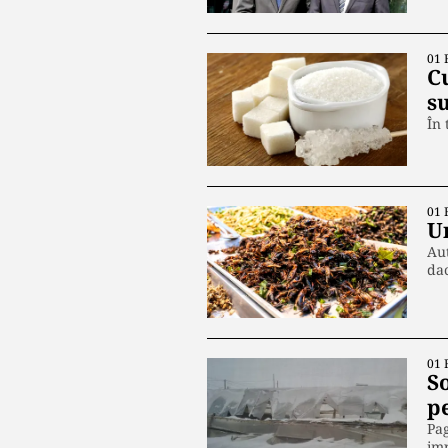
01 
C
s
În 
01 
U
Aut
da
01 
So
p
Pag
im