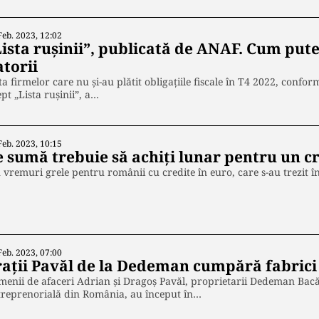
Feb. 2023, 12:02
Lista ruşinii”, publicată de ANAF. Cum pute
atorii
ta firmelor care nu și-au plătit obligaţiile fiscale în T4 2022, conform
pt „Lista ruşinii”, a…
Feb. 2023, 10:15
e sumă trebuie să achiți lunar pentru un cr
 vremuri grele pentru românii cu credite în euro, care s-au trezit î
Feb. 2023, 07:00
rații Pavăl de la Dedeman cumpără fabrici
enii de afaceri Adrian și Dragoș Pavăl, proprietarii Dedeman Bac
treprenorială din România, au început în…