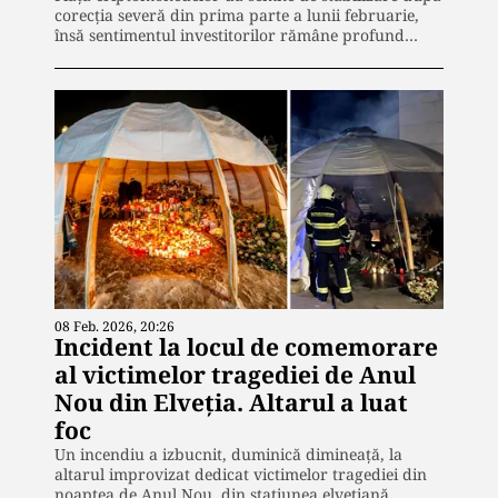
corecția severă din prima parte a lunii februarie,
însă sentimentul investitorilor rămâne profund…
08 Feb. 2026, 20:26
Incident la locul de comemorare
al victimelor tragediei de Anul
Nou din Elveția. Altarul a luat
foc
Un incendiu a izbucnit, duminică dimineață, la
altarul improvizat dedicat victimelor tragediei din
noaptea de Anul Nou, din stațiunea elvețiană…