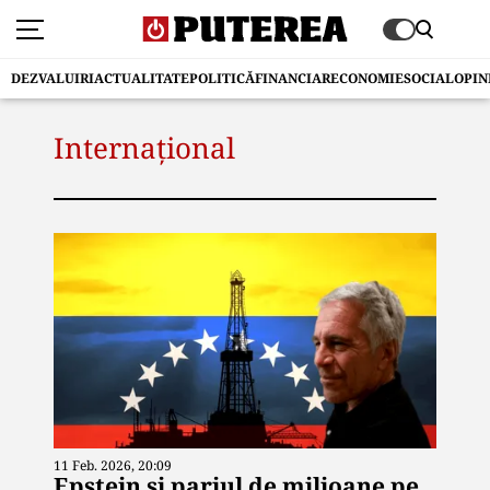
DEZVALUIRI
ACTUALITATE
POLITICĂ
FINANCIAR
ECONOMIE
SOCIAL
OPIN
Internațional
11 Feb. 2026, 20:09
Epstein și pariul de milioane pe