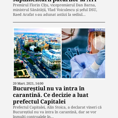
Premirul Florin Cîțu, vicepremierul Dan Barna,
ministrul Sănătății, Vlad Voiculescu și șeful DSU,
Raed Arafat s-au adunat astăzi la sediul…
20 Mart. 2021, 14:00
Bucureştiul nu va intra în
carantină. Ce decizie a luat
prefectul Capitalei
Prefectul Capitalei, Alin Stoica, a declarat vineri că
Bucureştiul nu va intra în carantină, dar se vor
înmulţi controalele în…