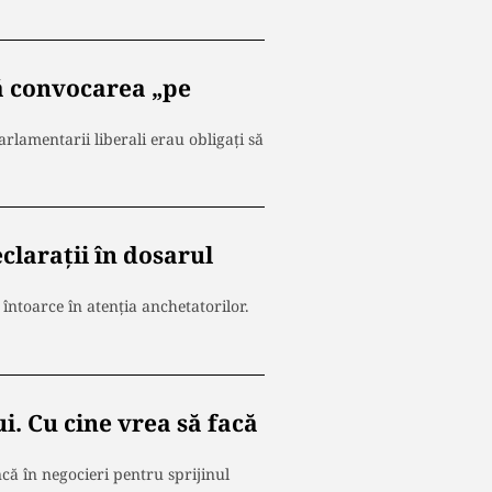
ță convocarea „pe
rlamentarii liberali erau obligați să
clarații în dosarul
 întoarce în atenția anchetatorilor.
i. Cu cine vrea să facă
că în negocieri pentru sprijinul