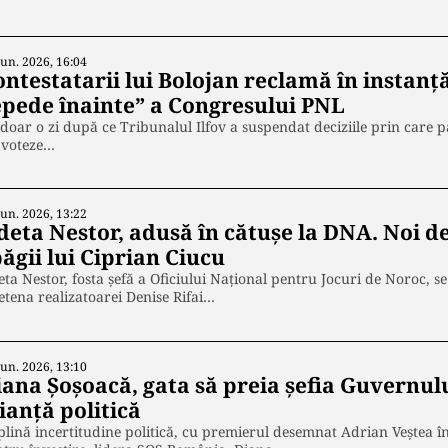
Iun. 2026, 16:04
ontestatarii lui Bolojan reclamă în instan
epede înainte” a Congresului PNL
doar o zi după ce Tribunalul Ilfov a suspendat deciziile prin care pa
 voteze…
Iun. 2026, 13:22
deta Nestor, adusă în cătușe la DNA. Noi de
ăgii lui Ciprian Ciucu
ta Nestor, fosta șefă a Oficiului Național pentru Jocuri de Noroc, se
etena realizatoarei Denise Rifai…
Iun. 2026, 13:10
iana Șoșoacă, gata să preia șefia Guvernulu
ianță politică
plină incertitudine politică, cu premierul desemnat Adrian Veștea în