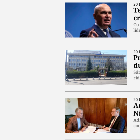
20 
Te
cr
Cu 
lid
20 
P
d
Sâm
rid
20 
A
N
Adr
co