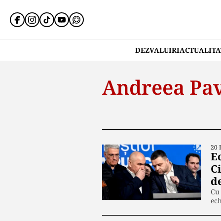
DEZVALUIRI
ACTUALITA
Andreea Pav
20 
E
C
d
Cu 
ec