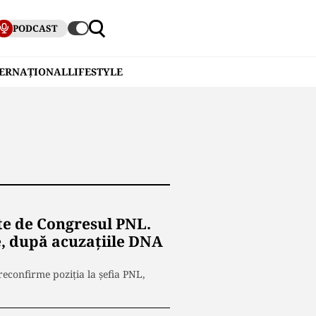
PODCAST
TERNAȚIONAL
LIFESTYLE
nte de Congresul PNL.
e, după acuzațiile DNA
 reconfirme poziția la șefia PNL,