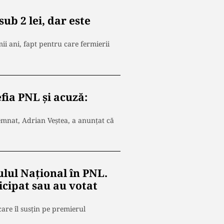
ub 2 lei, dar este
mii ani, fapt pentru care fermierii
fia PNL și acuză:
mnat, Adrian Veștea, a anunțat că
ulul Național în PNL.
icipat sau au votat
care îl susțin pe premierul