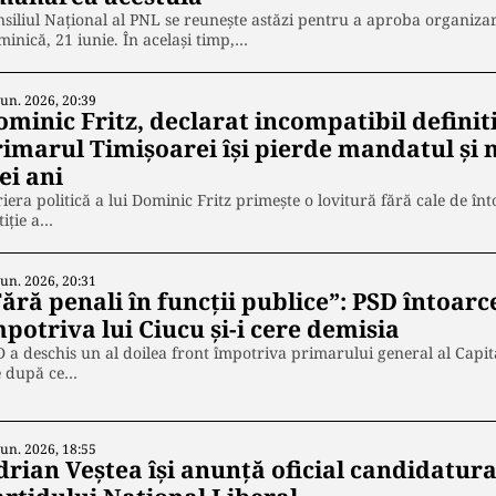
siliul Național al PNL se reunește astăzi pentru a aproba organiz
inică, 21 iunie. În același timp,…
Iun. 2026, 20:39
minic Fritz, declarat incompatibil definiti
rimarul Timișoarei își pierde mandatul și
ei ani
iera politică a lui Dominic Fritz primește o lovitură fără cale de înt
tiție a…
Iun. 2026, 20:31
ără penali în funcții publice”: PSD întoarce
potriva lui Ciucu și-i cere demisia
 a deschis un al doilea front împotriva primarului general al Capita
e după ce…
Iun. 2026, 18:55
drian Veștea își anunță oficial candidatura