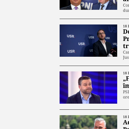
Con
dum
18 
Do
P
tr
Car
Jus
18 
„F
îm
PSD
or
18 
A