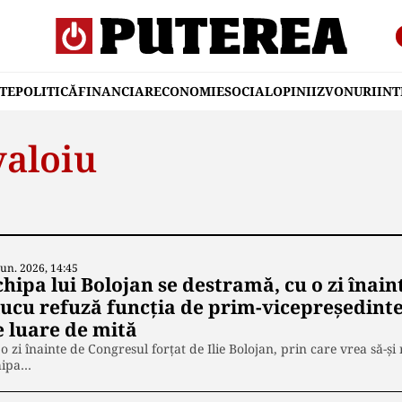
TE
POLITICĂ
FINANCIAR
ECONOMIE
SOCIAL
OPINII
ZVONURI
IN
aloiu
Iun. 2026, 14:45
chipa lui Bolojan se destramă, cu o zi înai
iucu refuză funcția de prim-vicepreședint
e luare de mită
o zi înainte de Congresul forțat de Ilie Bolojan, prin care vrea să-și
hipa…