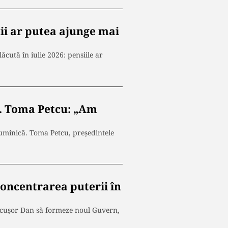
nii ar putea ajunge mai
ăcută în iulie 2026: pensiile ar
L. Toma Petcu: „Am
uminică. Toma Petcu, președintele
oncentrarea puterii în
icușor Dan să formeze noul Guvern,