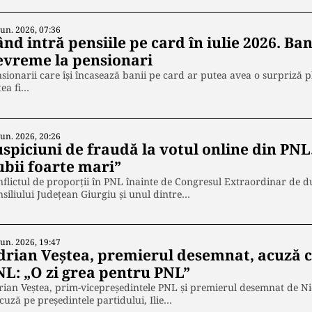
Iun. 2026, 07:36
nd intră pensiile pe card în iulie 2026. Ba
evreme la pensionari
sionarii care își încasează banii pe card ar putea avea o surpriză pl
ea fi…
Iun. 2026, 20:26
uspiciuni de fraudă la votul online din PN
ubii foarte mari”
flictul de proporții în PNL înainte de Congresul Extraordinar de d
siliului Județean Giurgiu și unul dintre…
Iun. 2026, 19:47
drian Veștea, premierul desemnat, acuză c
NL: „O zi grea pentru PNL”
ian Veștea, prim-vicepreședintele PNL și premierul desemnat de N
acuză pe președintele partidului, Ilie…