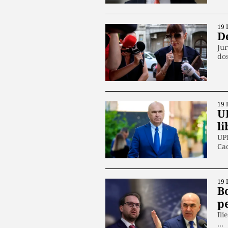
19 
D
Jur
dos
19 
U
li
UPD
Cad
19 
Bo
pe
Ili
…