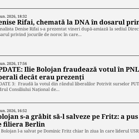
Iun. 2026, 18:32
enise Rifai, chemată la DNA în dosarul pri
nalista Denise Rifai s-a prezentat vineri după-amiază la sediul Direc
arul privind jocurile de noroc în care…
Iun. 2026, 17:56
PDATE: Ilie Bolojan fraudează votul în PNL
berali decât erau prezenți
ATE 3: Fraudă la votul din rândul liberalilor Potrivit surselor PUT
rul Consiliului Național de…
Iun. 2026, 16:52
lojan s-a grăbit să-l salveze pe Fritz: a pus
 filiera Berlin
e Bolojan l-a salvat pe Dominic Fritz chiar în ziua în care liderul US