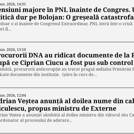
Iun. 2026, 14:31
nsiuni majore în PNL înainte de Congres. Un
itică dur pe Bolojan: O greșeală catastrofa
doar o zi înainte de Congresul Extraordinar, PNL intră într-o criză 
eri îl…
Iun. 2026, 13:10
rocurorii DNA au ridicat documente de la P
upă ce Ciprian Ciucu a fost pus sub control
bătă, procurorii anticorupție au trecut pragul sediului Primăriei Se
icate documente din instituție. (știre în curs de…
Iun. 2026, 12:04
drian Veștea anunță al doilea nume din ca
iculescu, propus ministru de Externe
ian Veștea a anunțat sâmbătă al doilea ministru din viitorul său Ca
ordonator al procesului de aderare…