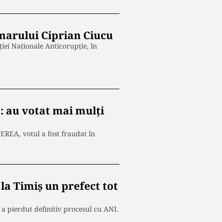
marului Ciprian Ciucu
ției Naționale Anticorupție, în
: au votat mai mulți
EREA, votul a fost fraudat în
 la Timiș un prefect tot
R a pierdut definitiv procesul cu ANI.