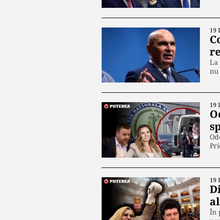
19 
C
r
La 
nu
19 
O
sp
Ode
Pri
19 
D
al
În 