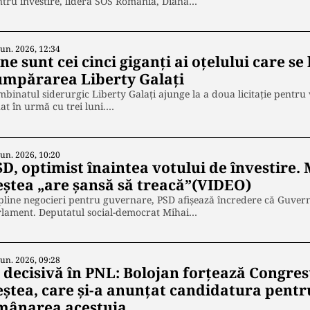
tru învestire, lidera SOS România, Diana…
Iun. 2026, 12:34
ne sunt cei cinci giganţi ai oţelului care s
umpărarea Liberty Galați
binatul siderurgic Liberty Galați ajunge la a doua licitație pentr
at în urmă cu trei luni.…
Iun. 2026, 10:20
SD, optimist înaintea votului de învestire.
eștea „are șansă să treacă”(VIDEO)
pline negocieri pentru guvernare, PSD afișează încredere că Guvern
rlament. Deputatul social-democrat Mihai…
Iun. 2026, 09:28
i decisivă în PNL: Bolojan forțează Congre
eștea, care și-a anunțat candidatura pentru
mânarea acestuia