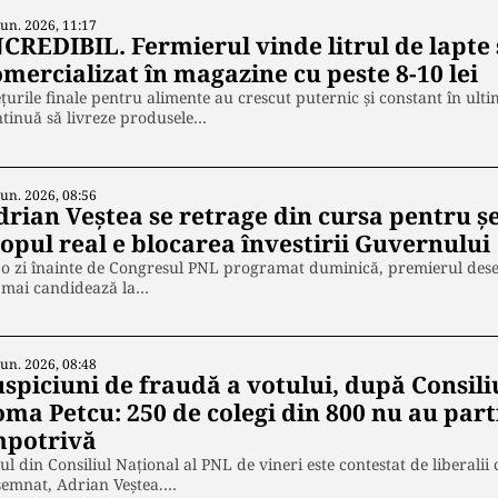
Iun. 2026, 11:17
CREDIBIL. Fermierul vinde litrul de lapte s
mercializat în magazine cu peste 8-10 lei
țurile finale pentru alimente au crescut puternic și constant în ulti
tinuă să livreze produsele…
Iun. 2026, 08:56
drian Veștea se retrage din cursa pentru șe
opul real e blocarea învestirii Guvernului
o zi înainte de Congresul PNL programat duminică, premierul dese
 mai candidează la…
Iun. 2026, 08:48
uspiciuni de fraudă a votului, după Consili
oma Petcu: 250 de colegi din 800 nu au part
mpotrivă
ul din Consiliul Național al PNL de vineri este contestat de liberalii 
semnat, Adrian Veștea.…