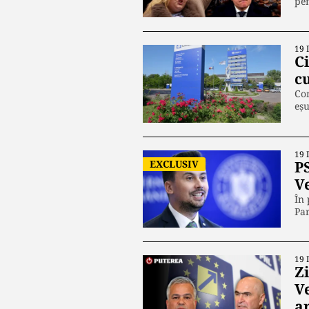
pen
19 
Ci
c
Com
eșu
19 
EXCLUSIV
P
V
În 
Pa
19 
Z
V
a