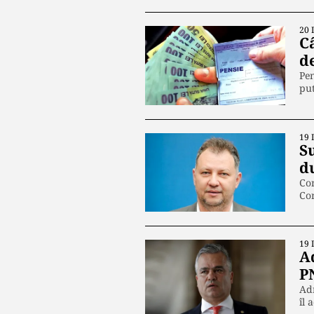
20 
Câ
d
Pen
put
19 
S
d
Con
Con
19 
A
P
Adr
îl 