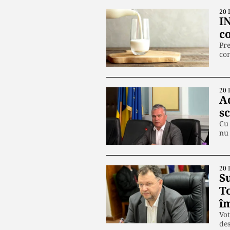
20 
IN
co
Pre
con
20 
A
sc
Cu 
nu
20 
S
T
î
Vot
de