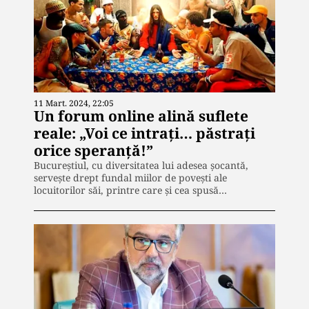
11 Mart. 2024, 22:05
Un forum online alină suflete
reale: „Voi ce intrați… păstrați
orice speranță!”
Bucureștiul, cu diversitatea lui adesea șocantă,
servește drept fundal miilor de povești ale
locuitorilor săi, printre care și cea spusă…