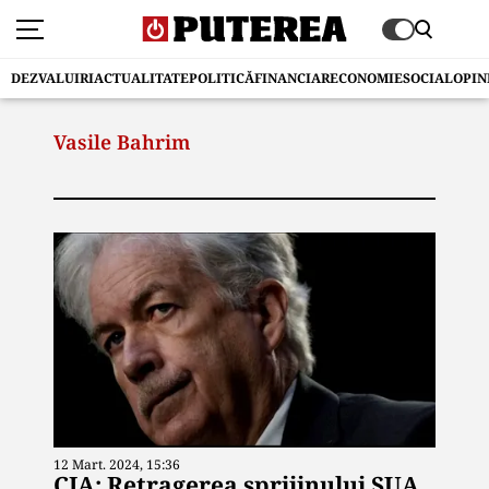
DEZVALUIRI
ACTUALITATE
POLITICĂ
FINANCIAR
ECONOMIE
SOCIAL
OPIN
Vasile Bahrim
12 Mart. 2024, 15:36
CIA: Retragerea sprijinului SUA