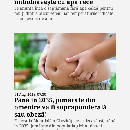
îmbolnăvește cu apă rece
Se anunță încă o săptămână fără apă caldă pentru
mulți dintre bucureșteni, iar temperaturile ridicate
cresc nevoia de a face…
14 Aug. 2023, 07:30
Până în 2035, jumătate din
omenire va fi supraponderală
sau obeză!
Federația Mondială a Obezității avertizează că, până
în 2035, jumătate din populația globului va fi