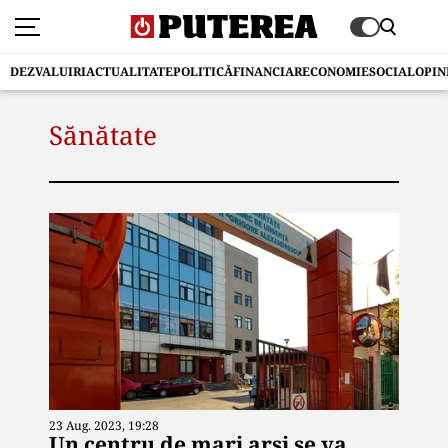
DEZVALUIRI
ACTUALITATE
POLITICĂ
FINANCIAR
ECONOMIE
SOCIAL
OPIN
Sănătate
23 Aug. 2023, 19:28
Un centru de mari arși se va