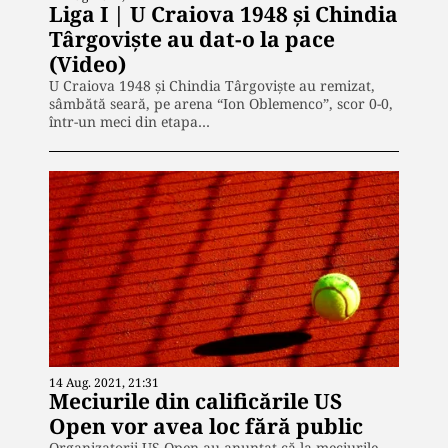
Liga I | U Craiova 1948 și Chindia
Târgovişte au dat-o la pace
(Video)
U Craiova 1948 și Chindia Târgovişte au remizat,
sâmbătă seară, pe arena “Ion Oblemenco”, scor 0-0,
într-un meci din etapa…
14 Aug. 2021, 21:31
Meciurile din calificările US
Open vor avea loc fără public
Organizatorii US Open au anunţat că la meciurile