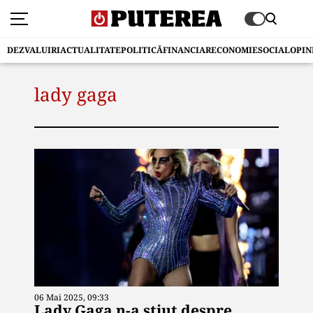
DEZVALUIRI
ACTUALITATE
POLITICĂ
FINANCIAR
ECONOMIE
SOCIAL
OPIN
lady gaga
06 Mai 2025, 09:33
Lady Gaga n-a știut despre