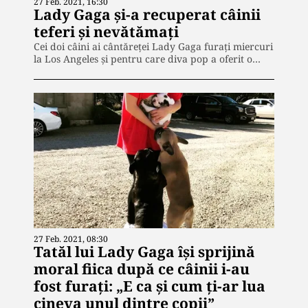
27 Feb. 2021, 16:30
Lady Gaga și-a recuperat câinii
teferi și nevătămați
Cei doi câini ai cântăreţei Lady Gaga furaţi miercuri
la Los Angeles şi pentru care diva pop a oferit o…
27 Feb. 2021, 08:30
Tatăl lui Lady Gaga își sprijină
moral fiica după ce câinii i-au
fost furați: „E ca și cum ți-ar lua
cineva unul dintre copii”