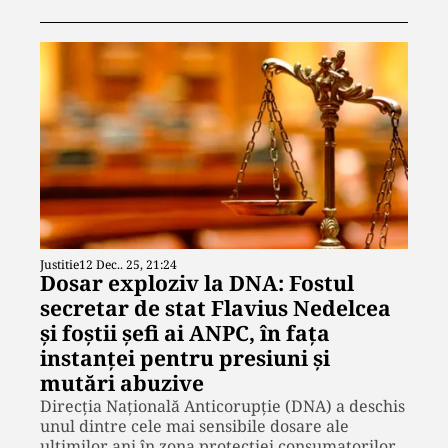
Justitie
12 Dec.. 25, 21:24
Dosar exploziv la DNA: Fostul
secretar de stat Flavius Nedelcea
și foștii șefi ai ANPC, în fața
instanței pentru presiuni și
mutări abuzive
Direcția Națională Anticorupție (DNA) a deschis
unul dintre cele mai sensibile dosare ale
ultimilor ani în zona protecției consumatorilor.