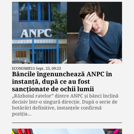
ECONOMIE
15 Sept.. 25, 09:23
Băncile îngenunchează ANPC în
instanță, după ce au fost
sancționate de ochii lumii
„Războiul ratelor” dintre ANPC și bănci înclină
decisiv într-o singură direcție. După o serie de
hotărâri definitive, instanțele confirmă
poziția…