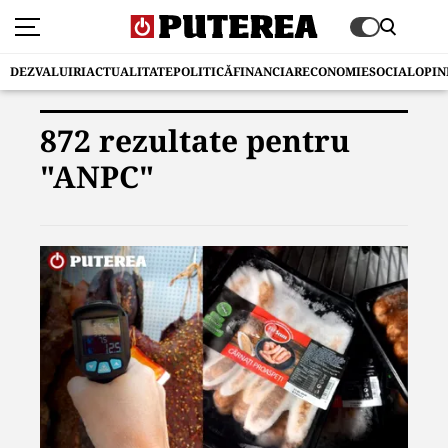
DEZVALUIRI
ACTUALITATE
POLITICĂ
FINANCIAR
ECONOMIE
SOCIAL
OPIN
872 rezultate pentru
"ANPC"