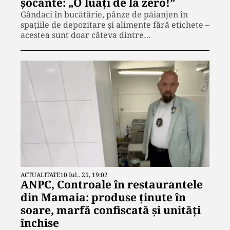
șocante: „O luați de la zero!”
Gândaci în bucătărie, pânze de păianjen în
spațiile de depozitare și alimente fără etichete –
acestea sunt doar câteva dintre…
ACTUALITATE
10 Iul.. 25, 19:02
ANPC, Controale în restaurantele
din Mamaia: produse ținute în
soare, marfă confiscată și unități
închise