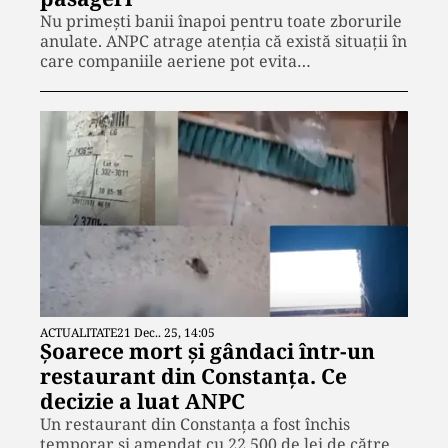
Nu primești banii înapoi pentru toate zborurile
anulate. ANPC atrage atenția că există situații în
care companiile aeriene pot evita…
ACTUALITATE
21 Dec.. 25, 14:05
Șoarece mort și gândaci într-un
restaurant din Constanța. Ce
decizie a luat ANPC
Un restaurant din Constanța a fost închis
temporar și amendat cu 22.500 de lei de către