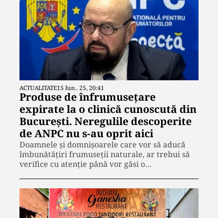
ACTUALITATE
15 Iun.. 25, 20:41
Produse de înfrumusețare
expirate la o clinică cunoscută din
București. Neregulile descoperite
de ANPC nu s-au oprit aici
Doamnele și domnișoarele care vor să aducă
îmbunătățiri frumuseții naturale, ar trebui să
verifice cu atenție până vor găsi o…