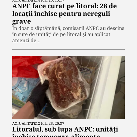
ACTUALITATE
14 Iul.. 25, 15:17
ANPC face curat pe litoral: 28 de
locații închise pentru nereguli
grave
În doar o săptămână, comisarii ANPC au descins
în sute de unități de pe litoral și au aplicat
amenzi de…
ACTUALITATE
12 Iul.. 25, 20:37
Litoralul, sub lupa ANPC: unități
închise temporar, alimente