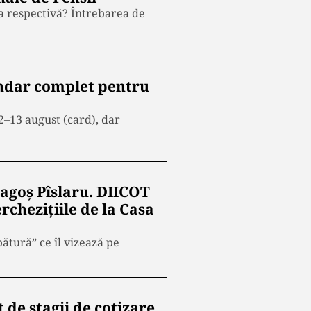
na respectivă? Întrebarea de
lendar complet pentru
12–13 august (card), dar
ragoș Pîslaru. DIICOT
rchezițiile de la Casa
pătură” ce îl vizează pe
de stagii de cotizare