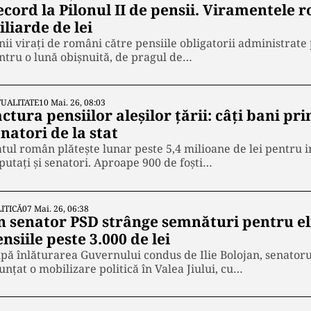
ecord la Pilonul II de pensii. Viramentele 
liarde de lei
nii virați de români către pensiile obligatorii administrate
ntru o lună obișnuită, de pragul de…
UALITATE
10 Mai. 26, 08:03
ctura pensiilor aleșilor țării: câți bani pri
natori de la stat
atul român plătește lunar peste 5,4 milioane de lei pentru i
putați și senatori. Aproape 900 de foști…
ITICĂ
07 Mai. 26, 06:38
n senator PSD strânge semnături pentru el
nsiile peste 3.000 de lei
pă înlăturarea Guvernului condus de Ilie Bolojan, senatoru
unțat o mobilizare politică în Valea Jiului, cu…