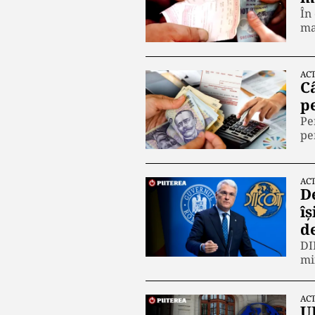
În
ma
ACT
C
p
Pe
pe
ACT
D
îș
de
DI
mi
ACT
U