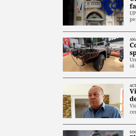
fa
UP
pe
AN
C
s
Un
să
ACT
V
de
Vi
ce
SOC