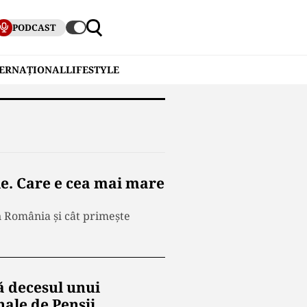
PODCAST
TERNAȚIONAL
LIFESTYLE
le. Care e cea mai mare
în România și cât primește
ă decesul unui
nale de Pensii