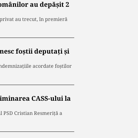
românilor au depășit 2
 privat au trecut, în premieră
mesc foștii deputați și
ndemnizațiile acordate foștilor
iminarea CASS-ului la
l PSD Cristian Resmeriță a