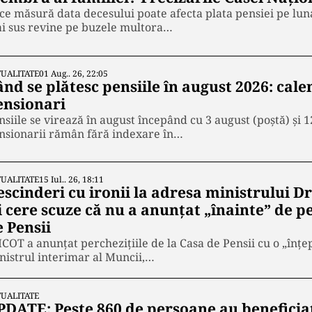
 ce măsură data decesului poate afecta plata pensiei pe lu
i sus revine pe buzele multora…
UALITATE
01 Aug.. 26, 22:05
ând se plătesc pensiile în august 2026: ca
ensionari
nsiile se virează în august începând cu 3 august (poștă) și 
nsionarii rămân fără indexare în…
UALITATE
15 Iul.. 26, 18:11
escinderi cu ironii la adresa ministrului D
i cere scuze că nu a anunțat „înainte” de pe
 Pensii
ICOT a anunțat perchezițiile de la Casa de Pensii cu o „înțe
nistrul interimar al Muncii,…
UALITATE
PDATE: Peste 860 de persoane au beneficiat 