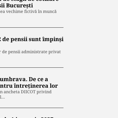
ii București
dea vechime fictivă în muncă
 de pensii sunt împinși
r de pensii administrate privat
 Dumbrava. De ce a
entru întreținerea lor
din ancheta DIICOT privind
ul…