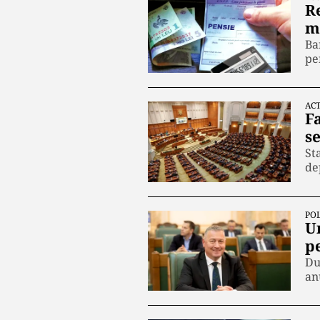
R
mi
Ba
pe
ACT
Fa
se
St
de
POL
U
pe
Du
an