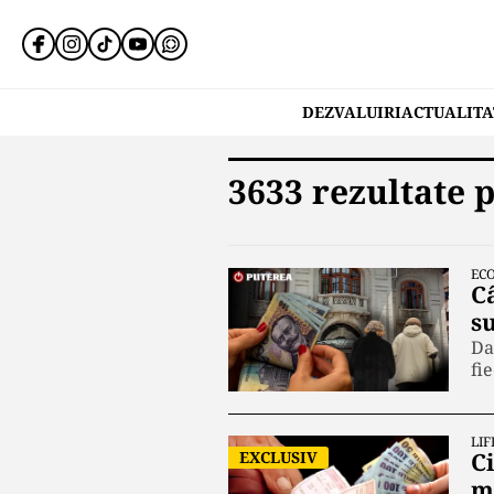
DEZVALUIRI
ACTUALITA
3633 rezultate 
EC
C
s
Da
fi
LIF
EXCLUSIV
C
m