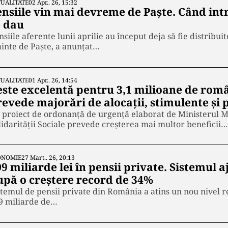
UALITATE
02 Apr.. 26, 15:32
nsiile vin mai devreme de Paște. Când intr
e dau
nsiile aferente lunii aprilie au început deja să fie distribuit
ainte de Paște, a anunțat…
UALITATE
01 Apr.. 26, 14:54
este excelentă pentru 3,1 milioane de rom
evede majorări de alocații, stimulente și 
 proiect de ordonanță de urgență elaborat de Ministerul Mun
lidarității Sociale prevede creșterea mai multor beneficii…
ONOMIE
27 Mart.. 26, 20:13
9 miliarde lei în pensii private. Sistemul a
upă o creștere record de 34%
stemul de pensii private din România a atins un nou nivel re
9 miliarde de…