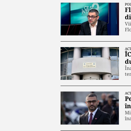
POL
F
d
Vi
Fl
ACT
Î
d
În
te
ACT
Pe
î
Mi
în