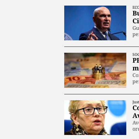
EC
Bu
Ci
Gu
pe
SOC
P
ma
Co
pe
Just
Co
A
Av
or