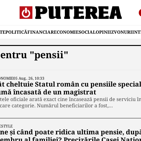
TE
POLITICĂ
FINANCIAR
ECONOMIE
SOCIAL
OPINII
ZVONURI
IN
pentru "pensii"
ONOMIE
05 Aug.. 26, 10:33
ât cheltuie Statul român cu pensiile specia
umă încasată de un magistrat
tele oficiale arată exact cine încasează pensii de serviciu 
ecare categorie. Numărul beneficiarilor a fost,…
ESTYLE
ine și când poate ridica ultima pensie, dup
embru al familiei? Precizările Casei Națio