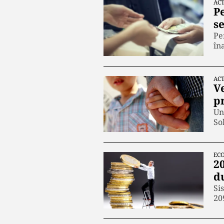
ACT
Pe
s
Pe
în
ACT
V
pr
Un
So
EC
20
d
Si
20