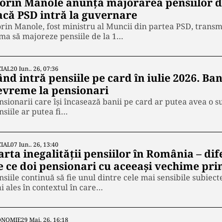
lorin Manole anunță majorarea pensiilor de
acă PSD intră la guvernare
orin Manole, fost ministru al Muncii din partea PSD, transm
ma să majoreze pensiile de la 1…
IAL
20 Iun.. 26, 07:36
nd intră pensiile pe card în iulie 2026. Ba
evreme la pensionari
nsionarii care își încasează banii pe card ar putea avea o su
nsiile ar putea fi…
IAL
07 Iun.. 26, 13:40
rta inegalității pensiilor în România – dife
e ce doi pensionari cu aceeași vechime pri
nsiile continuă să fie unul dintre cele mai sensibile subiec
i ales în contextul în care…
ONOMIE
29 Mai. 26, 16:18