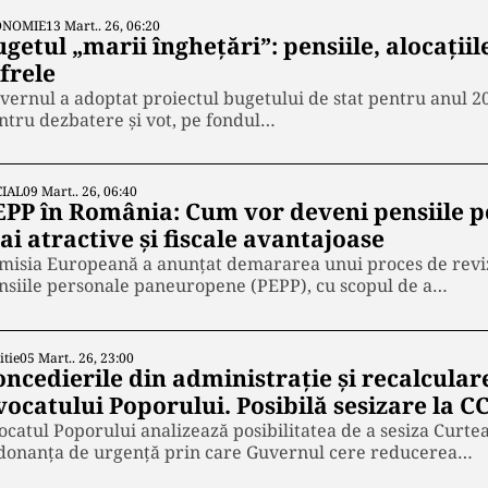
ONOMIE
13 Mart.. 26, 06:20
getul „marii înghețări”: pensiile, alocațiile
frele
vernul a adoptat proiectul bugetului de stat pentru anul 20
ntru dezbatere și vot, pe fondul…
IAL
09 Mart.. 26, 06:40
EPP în România: Cum vor deveni pensiile 
i atractive și fiscale avantajoase
misia Europeană a anunțat demararea unui proces de revi
nsiile personale paneuropene (PEPP), cu scopul de a…
itie
05 Mart.. 26, 23:00
ncedierile din administrație și recalculare
vocatului Poporului. Posibilă sesizare la C
ocatul Poporului analizează posibilitatea de a sesiza Curtea
donanța de urgență prin care Guvernul cere reducerea…