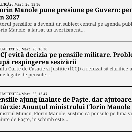
ITICĂ
26 Mart.. 26, 15:16
lorin Manole pune presiune pe Guvern: pen
in 2027
itorul pensiilor a devenit un subiect central pe agenda pub
orin Manole, a lansat un avertisment…
UALITATE
25 Mart.. 26, 16:20
CCJ evită decizia pe pensiile militare. Pro
upă respingerea sesizării
alta Curte de Casație și Justiție (ÎCCJ) a refuzat să clarifice
me legate de pensiile…
UALITATE
24 Mart.. 26, 13:47
nsiile ajung înainte de Paște, dar ajutoare
ntârzie: Anunțul ministrului Florin Manole
nistrul Muncii, Florin Manole, susține că pensiile pe luna v
ainte de Paște, în schimb este…