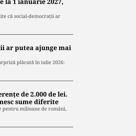
 la 1 ianuarie 2027,
ite că social-democrații ar
nii ar putea ajunge mai
rpriză plăcută în iulie 2026:
rențe de 2.000 de lei.
mesc sume diferite
te pentru milioane de români,