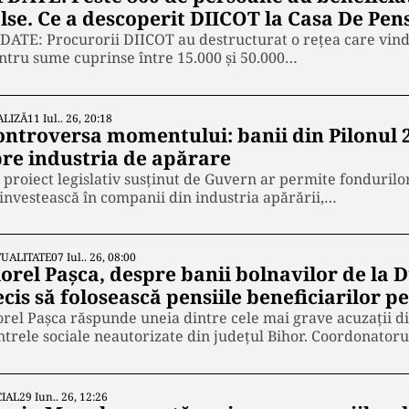
lse. Ce a descoperit DIICOT la Casa De Pens
DATE: Procurorii DIICOT au destructurat o rețea care vin
ntru sume cuprinse între 15.000 și 50.000…
ALIZĂ
11 Iul.. 26, 20:18
ontroversa momentului: banii din Pilonul 2
pre industria de apărare
 proiect legislativ susținut de Guvern ar permite fondurilo
 investească în companii din industria apărării,…
UALITATE
07 Iul.. 26, 08:00
iorel Pașca, despre banii bolnavilor de la
cis să folosească pensiile beneficiarilor p
orel Pașca răspunde uneia dintre cele mai grave acuzații 
ntrele sociale neautorizate din județul Bihor. Coordonator
IAL
29 Iun.. 26, 12:26