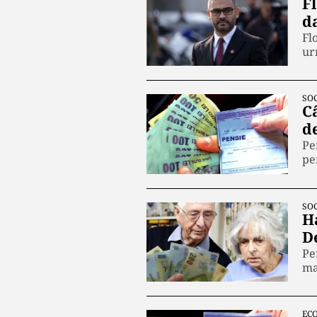
F
d
Fl
ur
SOC
Câ
d
Pe
pe
SOC
Ha
D
Pe
ma
EC