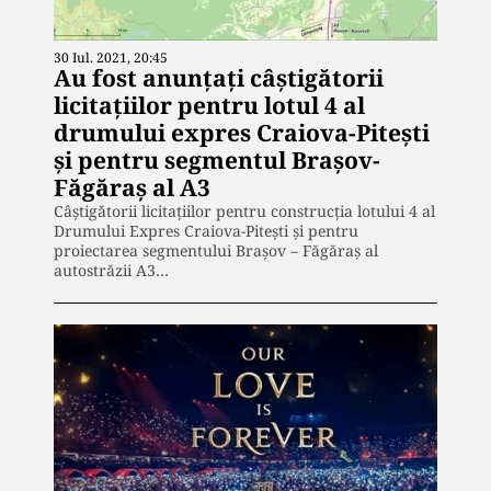
30 Iul. 2021, 20:45
Au fost anunțați câştigătorii
licitațiilor pentru lotul 4 al
drumului expres Craiova-Piteşti
şi pentru segmentul Braşov-
Făgăraş al A3
Câştigătorii licitaţiilor pentru construcţia lotului 4 al
Drumului Expres Craiova-Piteşti şi pentru
proiectarea segmentului Braşov – Făgăraş al
autostrăzii A3…