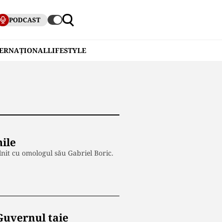
PODCAST
TERNAȚIONAL
LIFESTYLE
hile
tâlnit cu omologul său Gabriel Boric.
Guvernul taie