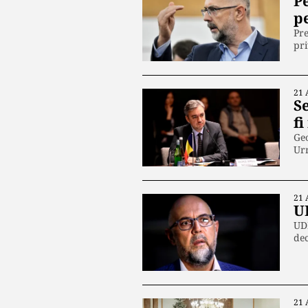
Pe
pe
Pre
pr
21 
Se
fi
Geo
Ur
21 
U
UDM
dec
21 