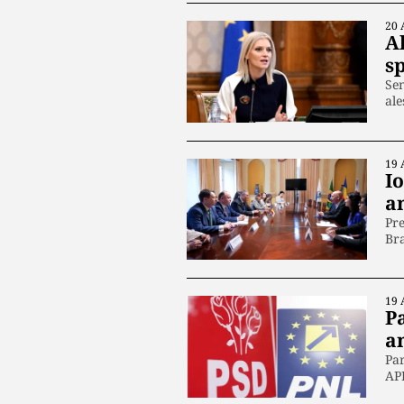
20 
A
s
Sen
ale
19 
Io
a
Pre
Bra
19 
Pa
a
Par
APP