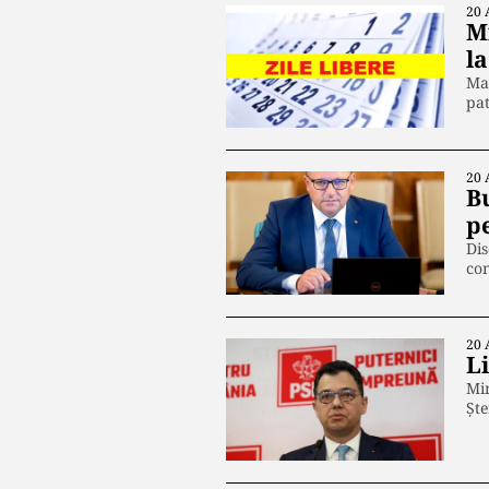
20 
Mi
la
Mar
pa
20 
Bu
p
Dis
co
20 
L
Min
Ște