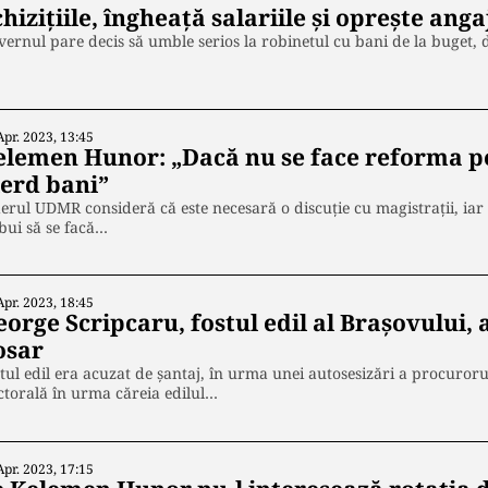
hizițiile, îngheață salariile și oprește anga
ernul pare decis să umble serios la robinetul cu bani de la buget,
Apr. 2023, 13:45
elemen Hunor: „Dacă nu se face reforma pen
ierd bani”
erul UDMR consideră că este necesară o discuţie cu magistraţii, iar 
bui să se facă…
Apr. 2023, 18:45
orge Scripcaru, fostul edil al Brașovului, 
osar
tul edil era acuzat de șantaj, în urma unei autosesizări a procuro
ctorală în urma căreia edilul…
Apr. 2023, 17:15