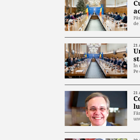
C
ac
Păs
de 
21 
Un
st
În 
Pe
21 
Co
l
Făr
unu