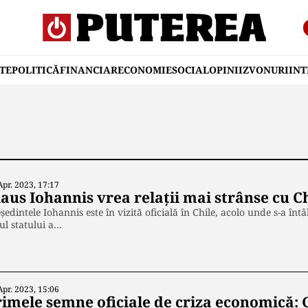
TE
POLITICĂ
FINANCIAR
ECONOMIE
SOCIAL
OPINII
ZVONURI
IN
Apr. 2023, 17:17
aus Iohannis vrea relații mai strânse cu C
ședintele Iohannis este în vizită oficială în Chile, acolo unde s-a în
ul statului a…
Apr. 2023, 15:06
rimele semne oficiale de criza economică: 