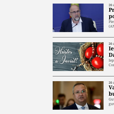
20 
P
p
Pie
(A
20 
Ie
D
Iep
Con
20 
Va
b
Guv
guv