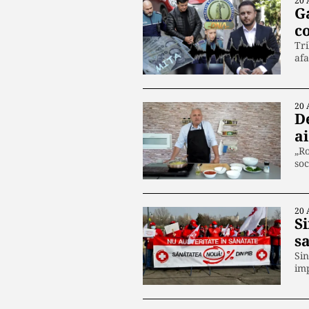
20 
G
co
Tri
afa
20 
D
a
„Ro
soc
20 
Si
sa
Sin
imp