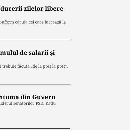
ucerii zilelor libere
onform căruia cei care lucrează la
mulul de salarii şi
 trebuie făcută „de la post la post”,
fantoma din Guvern
 liderul senatorilor PSD, Radu