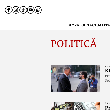
DEZVALUIRI
ACTUALITA
POLITICĂ
22 
Kl
Pre
Șef
22 
P