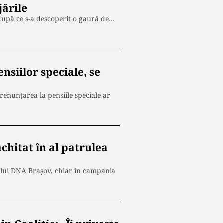
jările
 după ce s-a descoperit o gaură de…
siilor speciale, se
renunţarea la pensiile speciale ar
achitat în al patrulea
rului DNA Brașov, chiar în campania