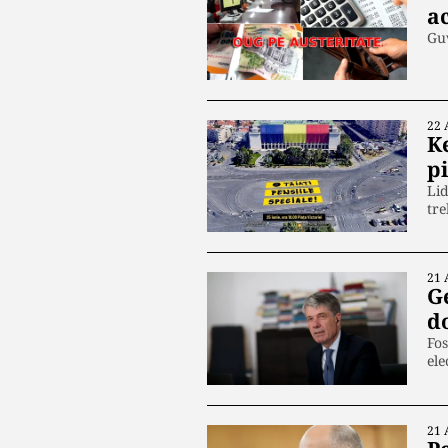
ac
Guv
22 
K
p
Lid
tre
21 
Ge
d
Fos
ele
21 