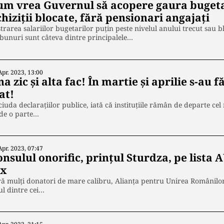
um vrea Guvernul să acopere gaura bugetar
hiziții blocate, fără pensionari angajați
trarea salariilor bugetarilor puțin peste nivelul anului trecut sau bl
bunuri sunt câteva dintre principalele…
Apr. 2023, 13:00
a zic și alta fac! În martie și aprilie s-au 
at!
ciuda declarațiilor publice, iată că instituțiile rămân de departe c
 de o parte…
Apr. 2023, 07:47
nsulul onorific, prințul Sturdza, pe lista 
ux
ă mulți donatori de mare calibru, Alianța pentru Unirea Românilor 
l dintre cei…