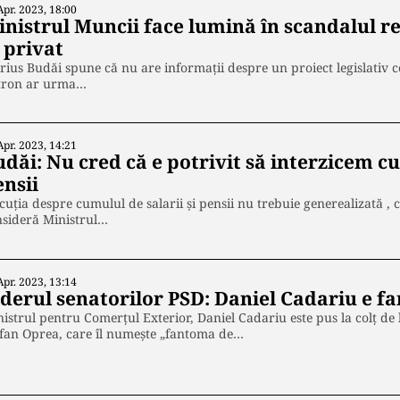
Apr. 2023, 18:00
nistrul Muncii face lumină în scandalul red
 privat
ius Budăi spune că nu are informații despre un proiect legislativ c
tron ar urma…
Apr. 2023, 14:21
dăi: Nu cred că e potrivit să interzicem cu
ensii
cuţia despre cumulul de salarii și pensii nu trebuie generealizată , ci
nsideră Ministrul…
Apr. 2023, 13:14
iderul senatorilor PSD: Daniel Cadariu e 
istrul pentru Comerțul Exterior, Daniel Cadariu este pus la colț de
fan Oprea, care îl numește „fantoma de…