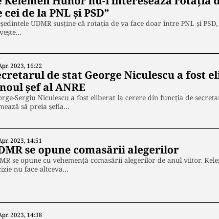
 Kelemen Hunor nu-l interesează rotația di
 cei de la PNL și PSD”
ședintele UDMR susține că rotația de va face doar între PNL și PSD,
ivește…
Apr. 2023, 16:22
cretarul de stat George Niculescu a fost el
 noul șef al ANRE
rge-Sergiu Niculescu a fost eliberat la cerere din funcția de secretar
mează să preia șefia…
Apr. 2023, 14:51
DMR se opune comasării alegerilor
R se opune cu vehemență comasării alegerilor de anul viitor. Kel
izie nu face altceva…
Apr. 2023, 14:38