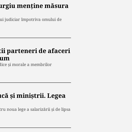
iurgiu menține măsura
lui judiciar împotriva omului de
ii parteneri de afaceri
Drum
ridice şi morale a membrilor
ucă și miniștrii. Legea
ru noua lege a salarizării şi de lipsa