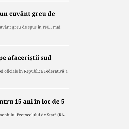
 un cuvânt greu de
cuvânt greu de spus în PNL, mai
pe afaceriștii sud
ei oficiale în Republica Federativă a
tru 15 ani în loc de 5
moniului Protocolului de Stat” (RA-