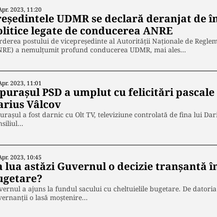
Apr. 2023, 11:20
reședintele UDMR se declară deranjat de în
olitice legate de conducerea ANRE
rderea postului de vicepreședinte al Autorității Naționale de Regl
NRE) a nemulțumit profund conducerea UDMR, mai ales…
Apr. 2023, 11:01
purașul PSD a umplut cu felicitări pascale 
arius Vâlcov
urașul a fost darnic cu Olt TV, televiziune controlată de fina lui Dar
siliul…
Apr. 2023, 10:45
 lua astăzi Guvernul o decizie tranșantă în
ugetare?
ernul a ajuns la fundul sacului cu cheltuielile bugetare. De datori
ernanții o lasă moștenire…