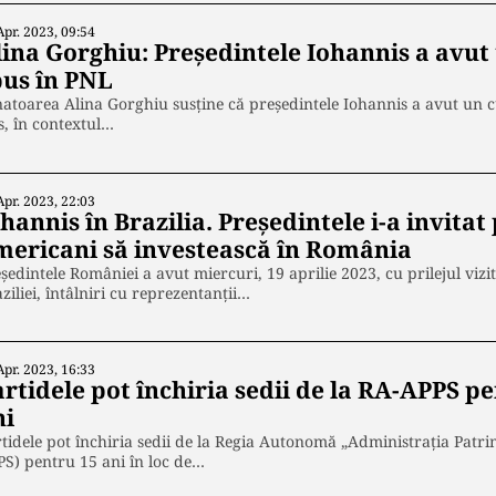
Apr. 2023, 09:54
lina Gorghiu: Președintele Iohannis a avut
pus în PNL
atoarea Alina Gorghiu susține că președintele Iohannis a avut un 
s, în contextul…
Apr. 2023, 22:03
hannis în Brazilia. Președintele i-a invitat 
mericani să investească în România
ședintele României a avut miercuri, 19 aprilie 2023, cu prilejul vizit
ziliei, întâlniri cu reprezentanții…
Apr. 2023, 16:33
rtidele pot închiria sedii de la RA-APPS pen
ni
tidele pot închiria sedii de la Regia Autonomă „Administrația Patri
S) pentru 15 ani în loc de…