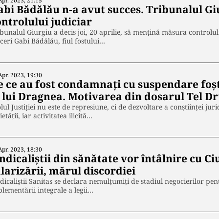
Apr. 2023, 21:15
abi Bădălău n-a avut succes. Tribunalul G
ntrolului judiciar
bunalul Giurgiu a decis joi, 20 aprilie, să mențină măsura controlu
ceri Gabi Bădălău, fiul fostului…
Apr. 2023, 19:30
e ce au fost condamnați cu suspendare foșt
i lui Dragnea. Motivarea din dosarul Tel 
lul Justiţiei nu este de represiune, ci de dezvoltare a conştiinţei ju
ietăţii, iar activitatea ilicită…
Apr. 2023, 18:30
ndicaliștii din sănătate vor întâlnire cu Ci
larizării, mărul discordiei
dicaliştii Sanitas se declara nemulţumiţi de stadiul negocierilor pent
lementării integrale a legii…