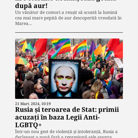
după aur!
Un vânător de comori a reușit să scoată la lumină
cea mai mare pepită de aur descoperită vreodată în
Marea…
21 Mart. 2024, 10:19
Rusia și teroarea de Stat: primii
acuzați în baza Legii Anti-
LGBTQ+
Într-un nou gest de violență și intoleranță, Rusia a
declanșat o nouă fază a represiunii sale asupra