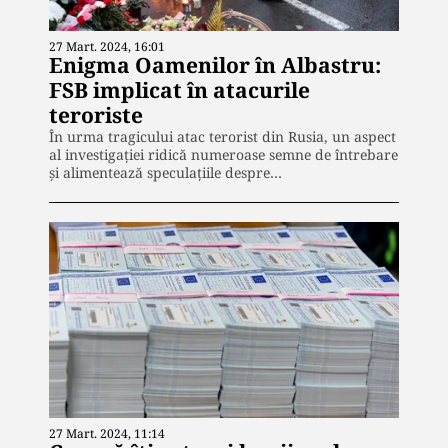
la Institutul Cultural Român. În
prezent este senior editor al
publicației „Puterea”, unde scrie
27 Mart. 2024, 16:01
îndeosebi despre politică, societate și
Enigma Oamenilor în Albastru:
actualitate internațională. Este
pasionat de cinematografie,
FSB implicat în atacurile
literatură, muzică și noile tehnologii.
teroriste
În urma tragicului atac terorist din Rusia, un aspect
al investigației ridică numeroase semne de întrebare
și alimentează speculațiile despre…
27 Mart. 2024, 11:14