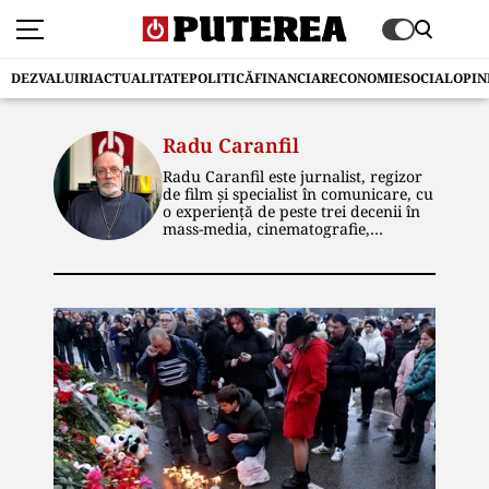
DEZVALUIRI
ACTUALITATE
POLITICĂ
FINANCIAR
ECONOMIE
SOCIAL
OPIN
Radu Caranfil
Radu Caranfil este jurnalist, regizor
de film și specialist în comunicare, cu
o experiență de peste trei decenii în
mass-media, cinematografie,
publicitate și marketing politic.
Absolvent al Institutului de Artă
Teatrală și Cinematografică „I.L.
Caragiale”, secția Regie de film, cu
nota 10 la examenul de diplomă, și-a
început cariera la Centrul de
Producție Cinematografică Buftea. A
ocupat ulterior funcții de conducere
editorială și artistică în domeniul
televiziunii și în agenții de
publicitate, coordonând producții
audiovizuale, campanii de imagine,
publicitare și electorale. A fost expert
în cooperare culturală internațională