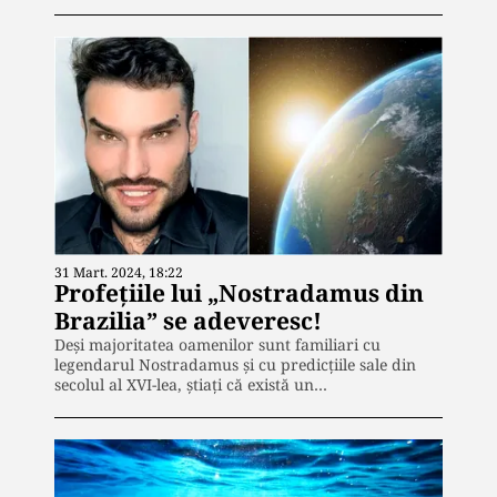
31 Mart. 2024, 18:22
Profețiile lui „Nostradamus din
Brazilia” se adeveresc!
Deși majoritatea oamenilor sunt familiari cu
legendarul Nostradamus și cu predicțiile sale din
secolul al XVI-lea, știați că există un…