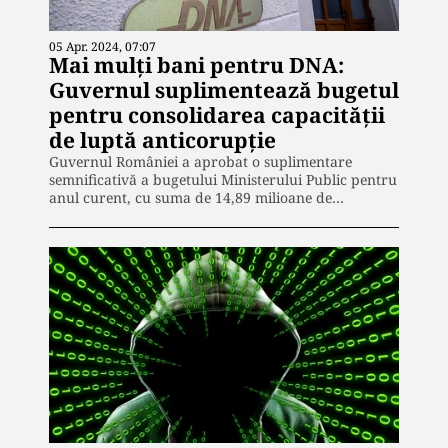
la Institutul Cultural Român. În
prezent este senior editor al
publicației „Puterea”, unde scrie
05 Apr. 2024, 07:07
îndeosebi despre politică, societate și
Mai mulți bani pentru DNA:
actualitate internațională. Este
pasionat de cinematografie,
Guvernul suplimentează bugetul
literatură, muzică și noile tehnologii.
pentru consolidarea capacității
de luptă anticorupție
Guvernul României a aprobat o suplimentare
semnificativă a bugetului Ministerului Public pentru
anul curent, cu suma de 14,89 milioane de…