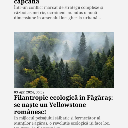
capcană
Într-un conflict marcat de strategii complexe și
război asimetric, ucrainenii au adus o nouă
dimensiune în arsenalul lor: gherila urbană…
03 Apr. 2024, 06:52
Filantropie ecologică în Făgăraș:
se naște un Yellowstone
românesc!
În mijlocul peisajului sălbatic și fermecător al
Munților Făgăraș, o revoluție ecologică își face loc.