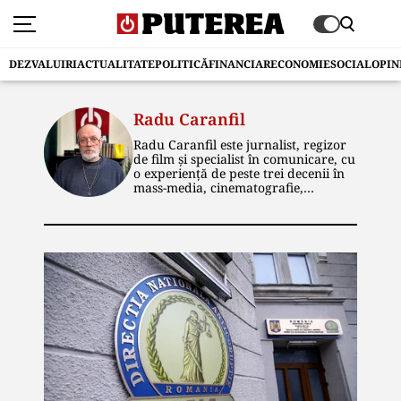
DEZVALUIRI
ACTUALITATE
POLITICĂ
FINANCIAR
ECONOMIE
SOCIAL
OPIN
Radu Caranfil
Radu Caranfil este jurnalist, regizor
de film și specialist în comunicare, cu
o experiență de peste trei decenii în
mass-media, cinematografie,
publicitate și marketing politic.
Absolvent al Institutului de Artă
Teatrală și Cinematografică „I.L.
Caragiale”, secția Regie de film, cu
nota 10 la examenul de diplomă, și-a
început cariera la Centrul de
Producție Cinematografică Buftea. A
ocupat ulterior funcții de conducere
editorială și artistică în domeniul
televiziunii și în agenții de
publicitate, coordonând producții
audiovizuale, campanii de imagine,
publicitare și electorale. A fost expert
în cooperare culturală internațională