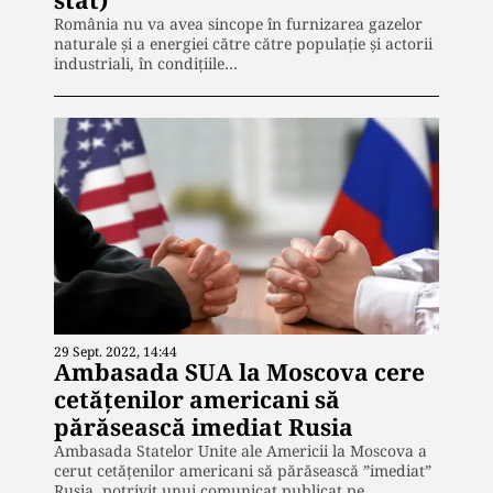
România nu va avea sincope în furnizarea gazelor
naturale şi a energiei către către populaţie şi actorii
industriali, în condiţiile…
29 Sept. 2022, 14:44
Ambasada SUA la Moscova cere
cetățenilor americani să
părăsească imediat Rusia
Ambasada Statelor Unite ale Americii la Moscova a
cerut cetăţenilor americani să părăsească ”imediat”
Rusia, potrivit unui comunicat publicat pe…