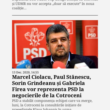
și UDMR nu vor accepta „doar să execute” în noua
coaliție…
13 Dec. 2020, 14:55
Marcel Ciolacu, Paul Stănescu,
Sorin Grindeanu și Gabriela
Firea vor reprezenta PSD la
negocierile de la Cotroceni
PSD a stabilit componența echipei care va merge,
luni, la Cotroceni la consultările inițiate de
președintele Klaus Iohannis în urma…