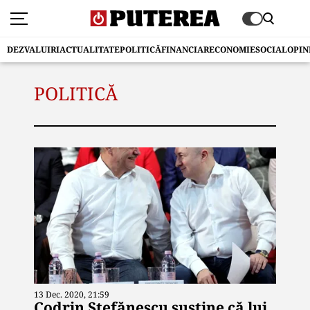
DEZVALUIRI
ACTUALITATE
POLITICĂ
FINANCIAR
ECONOMIE
SOCIAL
OPIN
POLITICĂ
13 Dec. 2020, 21:59
Codrin Ștefănescu susține că lui