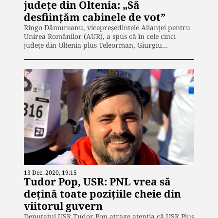
județe din Oltenia: „Să
desfiinţăm cabinele de vot”
Ringo Dămureanu, vicepreședintele Alianţei pentru
Unirea Românilor (AUR), a spus că în cele cinci
județe din Oltenia plus Teleorman, Giurgiu…
13 Dec. 2020, 19:15
Tudor Pop, USR: PNL vrea să
dețină toate pozițiile cheie din
viitorul guvern
Deputatul USR Tudor Pop atrage atenţia că USR Plus