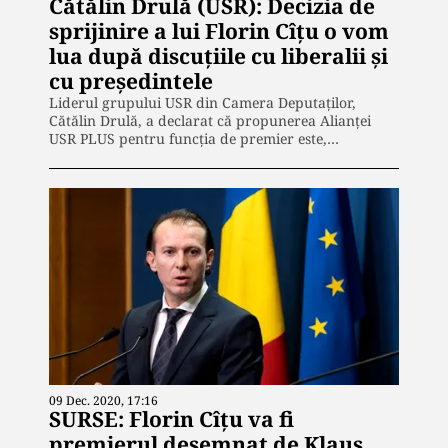
Cătălin Drulă (USR): Decizia de
sprijinire a lui Florin Cîțu o vom
lua după discuțiile cu liberalii și
cu președintele
Liderul grupului USR din Camera Deputaţilor,
Cătălin Drulă, a declarat că propunerea Alianţei
USR PLUS pentru funcţia de premier este,…
09 Dec. 2020, 17:16
SURSE: Florin Cîțu va fi
premierul desemnat de Klaus