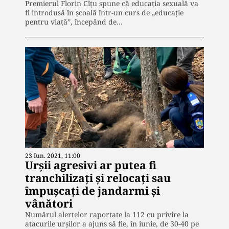
Premierul Florin Cîțu spune că educația sexuală va
fi introdusă în școală într-un curs de „educație
pentru viață”, începând de…
23 Iun. 2021, 11:00
Urşii agresivi ar putea fi
tranchilizaţi şi relocaţi sau
împuşcaţi de jandarmi şi
vânători
Numărul alertelor raportate la 112 cu privire la
atacurile urşilor a ajuns să fie, în iunie, de 30-40 pe