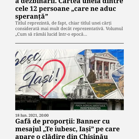
a dezbinării. Cartea uneia dintre
cele 12 persoane „care ne aduc
speranță”
Titlul reprezintă, de fapt, chiar titlul unei cărți
considerată mai mult decât reprezentativă. Volumul
„Cum să rămâi lucid într-o epocă…
18 Iun. 2021, 20:00
Gafă de proporții: Banner cu
mesajul „Te iubesc, Iași” pe care
apare o clădire din Chișinău