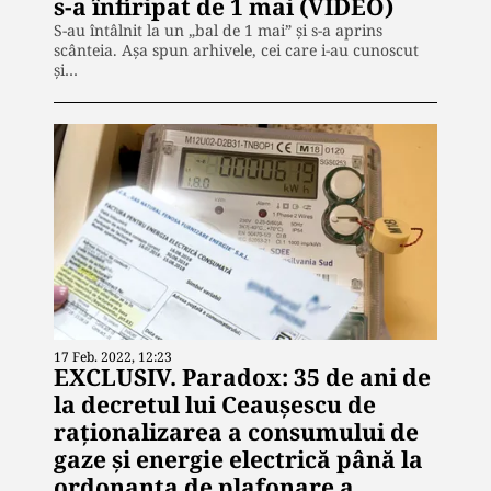
s-a înfiripat de 1 mai (VIDEO)
S-au întâlnit la un „bal de 1 mai” și s-a aprins
scânteia. Așa spun arhivele, cei care i-au cunoscut
și…
17 Feb. 2022, 12:23
EXCLUSIV. Paradox: 35 de ani de
la decretul lui Ceaușescu de
raționalizarea a consumului de
gaze și energie electrică până la
ordonanța de plafonare a