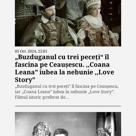
05 Oct. 2024, 22:01
„Buzduganul cu trei peceţi“ îl
fascina pe Ceaușescu. ,,Coana
Leana” iubea la nebunie ,,Love
Story”
„Buzduganul cu trei peceți” îl fascina pe Ceaușescu,
iar „Coana Leana” iubea la nebunie „Love Story”.
Filmul istoric preferat de…