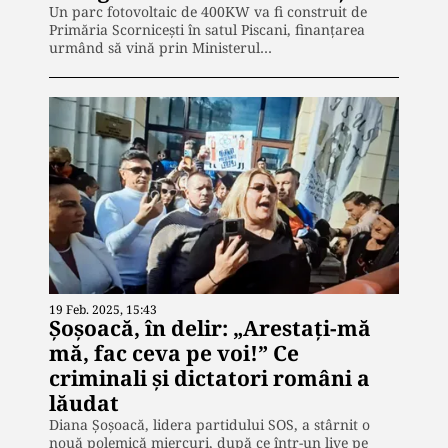
Un parc fotovoltaic de 400KW va fi construit de
Primăria Scorniceşti în satul Piscani, finanţarea
urmând să vină prin Ministerul…
19 Feb. 2025, 15:43
Șoșoacă, în delir: „Arestați-mă
mă, fac ceva pe voi!” Ce
criminali și dictatori români a
lăudat
Diana Șoșoacă, lidera partidului SOS, a stârnit o
nouă polemică miercuri, după ce într-un live pe