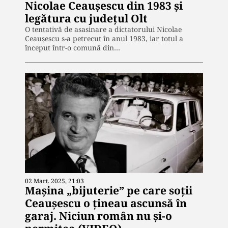
Nicolae Ceauşescu din 1983 şi
legătura cu judeţul Olt
O tentativă de asasinare a dictatorului Nicolae
Ceauşescu s-a petrecut în anul 1983, iar totul a
început într-o comună din…
02 Mart. 2025, 21:03
Mașina „bijuterie” pe care soții
Ceaușescu o țineau ascunsă în
garaj. Niciun român nu și-o