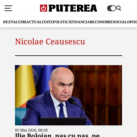
DEZVALUIRI
ACTUALITATE
POLITICĂ
FINANCIAR
ECONOMIE
SOCIAL
OPIN
Nicolae Ceausescu
05 Mai 2026, 08:28
Ilie Bolojan, pas cu pas, pe