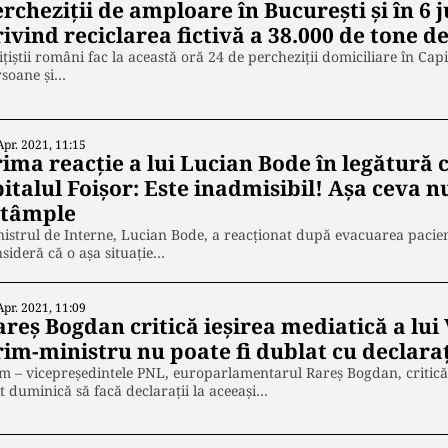
rcheziții de amploare în București și în 6 
ivind reciclarea fictivă a 38.000 de tone 
ițiștii români fac la această oră 24 de percheziții domiciliare în Capit
rsoane și…
Apr. 2021, 11:15
rima reacție a lui Lucian Bode în legătură 
italul Foișor: Este inadmisibil! Așa ceva n
ntâmple
istrul de Interne, Lucian Bode, a reacționat după evacuarea pacienți
sideră că o așa situație…
Apr. 2021, 11:09
areș Bogdan critică ieșirea mediatică a lui
rim-ministru nu poate fi dublat cu declaraț
m – vicepreședintele PNL, europarlamentarul Rareș Bogdan, critică g
it duminică să facă declarații la aceeași…