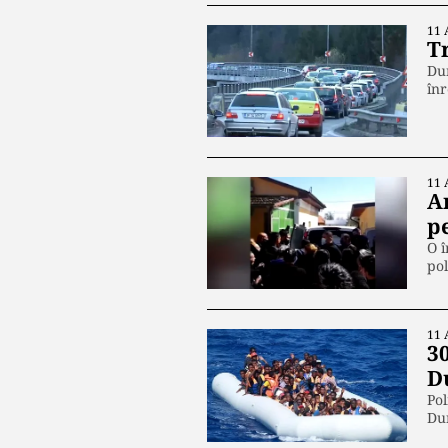
11 
T
Dum
înr
11 
A
p
O î
pol
11 
30
D
Pol
Du