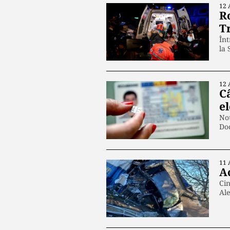
12 
R
T
Înt
la 
12 
C
e
Nou
Doc
11 
A
Cin
Al