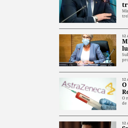
t
Min
tre
12 
M
lu
Sub
pro
12 
O
R
O n
de 
12 