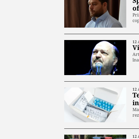
Sp
o
Pri
cop
12 
Vi
Art
îna
12 
Te
i
Mai
rez
12 