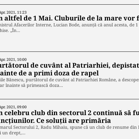
Apr. 2021, 11:23
 altfel de 1 Mai. Cluburile de la mare vor f
istrul Afacerilor Interne, Lucian Bode, anunţă că anul acesta, de 1 M
hise. „În…
Apr. 2021, 10:00
urtătorul de cuvânt al Patriarhiei, depista
nainte de a primi doza de rapel
ile Bănescu, purtătorul de cuvânt al Patriarhiei Române, a descoper
ar înainte să primească doza…
Apr. 2021, 09:00
 celebru club din sectorul 2 continuă să f
ncțiunilor. Ce soluții are primăria
marul Sectorului 2, Radu Mihaiu, spune că un club de renume din Bu
i un drept,…