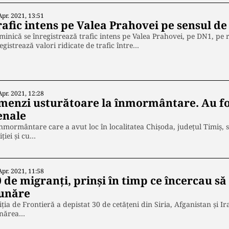
Apr. 2021, 13:51
rafic intens pe Valea Prahovei pe sensul d
inică se înregistrează trafic intens pe Valea Prahovei, pe DN1, pe r
egistrează valori ridicate de trafic între…
Apr. 2021, 12:28
menzi usturătoare la înmormântare. Au fo
enale
nmormântare care a avut loc în localitatea Chișoda, județul Timiș, 
iției și cu…
Apr. 2021, 11:58
 de migranți, prinși în timp ce încercau s
unăre
iţia de Frontieră a depistat 30 de cetăţeni din Siria, Afganistan şi I
nărea…