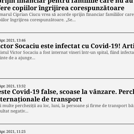
rijin financiar pentru familiile care nu au 
fere copiilor îngrijirea corespunzătoare
marul Ciprian Ciucu vrea să acorde sprijin financiar familiilor care 
iilor îngrijirea corespunzătoare. „Se…
Apr. 2021, 13:46
ctor Socaciu este infectat cu Covid-19! Arti
istul Victor Socaciu a fost internat vineri într-un spital, fiind infec
inte de a ajunge…
Apr. 2021, 13:32
ste Covid-19 false, scoase la vânzare. Perch
nternaționale de transport
 multe percheziții au loc, luni, la persoane și firme de transport b
ultat negativ…
Apr. 2021, 11:25