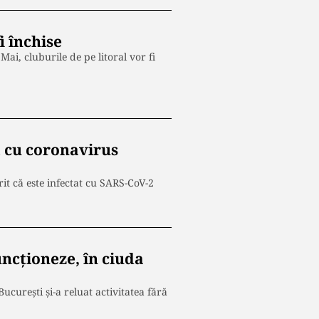
i închise
ai, cluburile de pe litoral vor fi
t cu coronavirus
it că este infectat cu SARS-CoV-2
uncționeze, în ciuda
curești și-a reluat activitatea fără