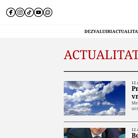
DEZVALUIRI
ACTUALITA
ACTUALITA
12 
P
v
Me
ur
12 
B