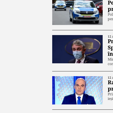
Pe
pr
Pol
pe
12 
P
Sp
î
Min
con
12 
R
p
Pri
ieș