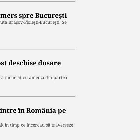
e mers spre București
uta Braşov-Ploieşti-Bucureşti. Se
st deschise dosare
s-a încheiat cu amenzi din partea
ă intre în România pe
rak în timp ce încercau să traverseze