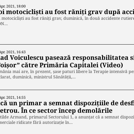
Apr. 2021, 18:00
i motocicliști au fost răniți grav după acc
 motociclişti au fost răniţi grav, duminică, în două accidente rutie
 DN…
Apr. 2021, 16:43
ad Voiculescu pasează responsabilitatea si
Foișor” către Primăria Capitalei (Video)
ânia mai are, în prezent, şase paturi libere la Terapie intensivă p
larat, duminică, ministrul Sănătăţii,…
Apr. 2021, 14:55
că un primar a semnat dispozițiile de desf
etrou. În ce sector încep demolările
tilde Armand, primarul Sectorului 1, a anunțat că a semnat dispoziți
erciale ridicate fără autorizație în…