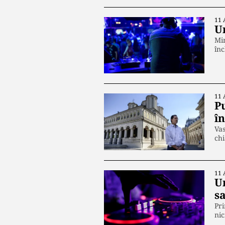
11 
Un
Min
înc
11 
P
î
Vas
chi
11 
Un
sa
Pri
nic