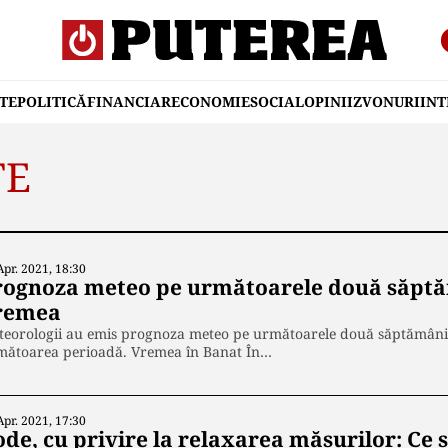
TE
POLITICĂ
FINANCIAR
ECONOMIE
SOCIAL
OPINII
ZVONURI
IN
TE
Apr. 2021, 18:30
rognoza meteo pe următoarele două săptăm
remea
teorologii au emis prognoza meteo pe următoarele două săptămâni.
mătoarea perioadă. Vremea în Banat În…
Apr. 2021, 17:30
ode, cu privire la relaxarea măsurilor: Ce 