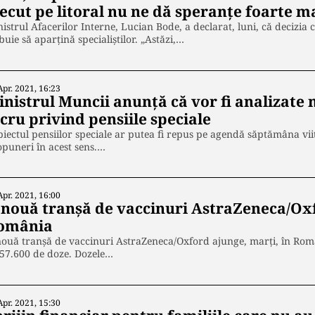
recut pe litoral nu ne dă speranţe foarte m
istrul Afacerilor Interne, Lucian Bode, a declarat, luni, că decizia 
buie să aparţină specialiştilor. „Astăzi,…
Apr. 2021, 16:23
inistrul Muncii anunță că vor fi analizate
cru privind pensiile speciale
iectul pensiilor speciale ar putea fi repus pe agendă săptămâna viit
puneri în acest sens.…
Apr. 2021, 16:00
 nouă tranșă de vaccinuri AstraZeneca/Ox
omânia
ouă tranșă de vaccinuri AstraZeneca/Oxford ajunge, marți, în Româ
57.600 de doze. Dozele…
Apr. 2021, 15:30