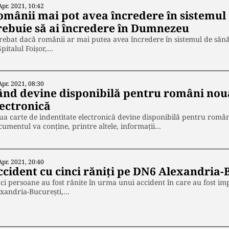
Apr. 2021, 10:42
omânii mai pot avea încredere în sistemul
rebuie să ai încredere în Dumnezeu
rebat dacă românii ar mai putea avea încredere în sistemul de sănăt
Spitalul Foișor,…
Apr. 2021, 08:30
ând devine disponibilă pentru români noua
lectronică
a carte de indentitate electronică devine disponibilă pentru români
umentul va conţine, printre altele, informaţii…
Apr. 2021, 20:40
ccident cu cinci răniți pe DN6 Alexandria-
ci persoane au fost rănite în urma unui accident în care au fost im
exandria-Bucureşti,…