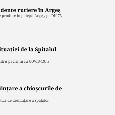
idente rutiere în Argeș
re produse în judeţul Argeş, pe DN 73
tuației de la Spitalul
entru pacienţii cu COVID-19, a
iințare a chioșcurile de
ile de desființare a spațiilor