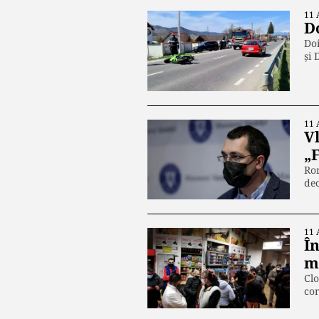
11 
Do
Doi
şi
11 
Vl
„
Rom
dec
11 
În
m
Clo
com