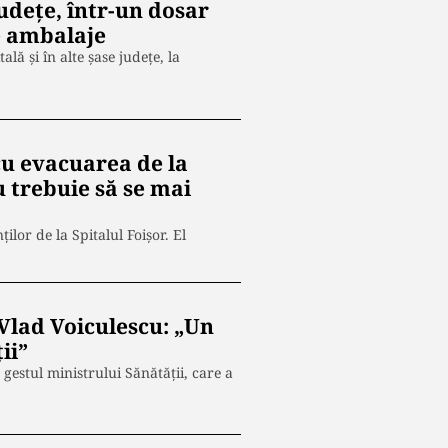
județe, într-un dosar
de ambalaje
ală și în alte șase județe, la
cu evacuarea de la
u trebuie să se mai
lor de la Spitalul Foișor. El
 Vlad Voiculescu: „Un
ii”
estul ministrului Sănătății, care a