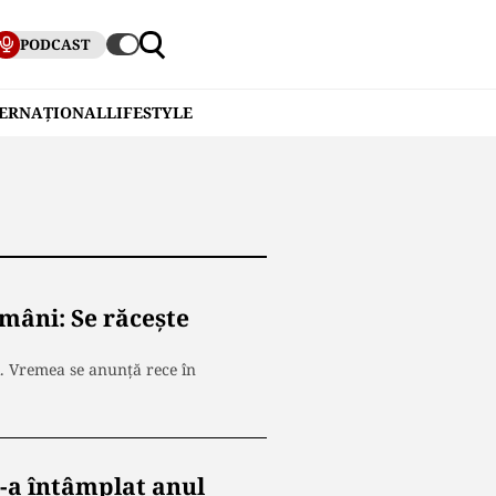
PODCAST
TERNAȚIONAL
LIFESTYLE
âni: Se răcește
 Vremea se anunță rece în
s-a întâmplat anul