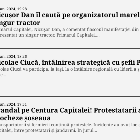
Ian. 2024, 19:28
icușor Dan îl caută pe organizatorul marel
ingur tractor
marul Capitalei, Nicușor Dan, a comentat fiascoul manifestației din B
rezentat un singur tractor. Primarul Capitalei,…
Ian. 2024, 18:26
colae Ciucă, întâlnirea strategică cu șefi
olae Ciucă va participa, la Iaşi, la o întâlnire regională cu liderii 
re…
Ian. 2024, 17:51
candal pe Centura Capitalei! Protestatarii 
locheze șoseaua
nsportatorii și fermierii continuă protestele. Incidente au avut lo
italei, între protestatari și jandarmi. În jurul…