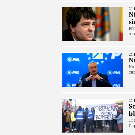
21 
N
s
Pri
a p
21 
Ni
Nic
ca
21 
S
b
Tra
Cap