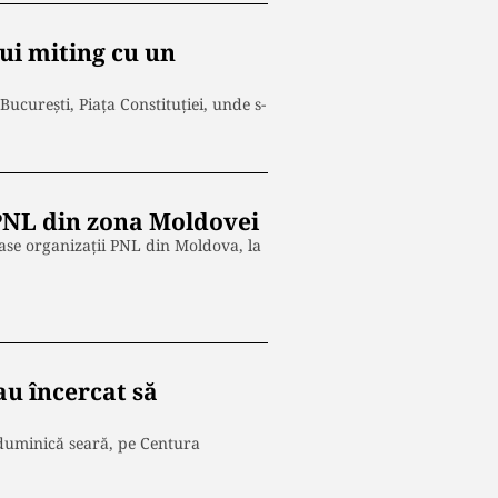
ui miting cu un
ucurești, Piața Constituției, unde s-
i PNL din zona Moldovei
a şase organizaţii PNL din Moldova, la
au încercat să
c duminică seară, pe Centura