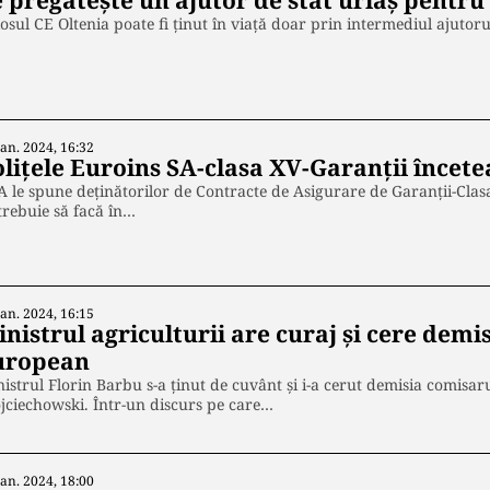
 pregătește un ajutor de stat uriaș pentru
osul CE Oltenia poate fi ținut în viață doar prin intermediul ajutorul
Ian. 2024, 16:32
olițele Euroins SA-clasa XV-Garanții încete
 le spune deținătorilor de Contracte de Asigurare de Garanții-Clasa
trebuie să facă în…
Ian. 2024, 16:15
nistrul agriculturii are curaj și cere demi
uropean
istrul Florin Barbu s-a ținut de cuvânt și i-a cerut demisia comisar
ciechowski. Într-un discurs pe care…
Ian. 2024, 18:00