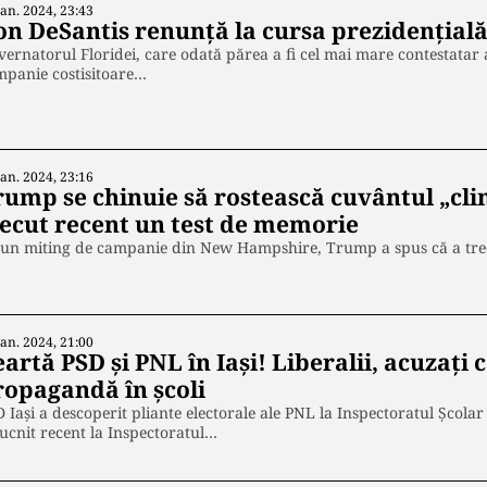
Ian. 2024, 23:43
on DeSantis renunță la cursa prezidențială 
ernatorul Floridei, care odată părea a fi cel mai mare contestatar
mpanie costisitoare…
Ian. 2024, 23:16
rump se chinuie să rostească cuvântul „clim
recut recent un test de memorie
 un miting de campanie din New Hampshire, Trump a spus că a tre
Ian. 2024, 21:00
artă PSD și PNL în Iași! Liberalii, acuzați 
ropagandă în școli
 Iași a descoperit pliante electorale ale PNL la Inspectoratul Școlar
ucnit recent la Inspectoratul…