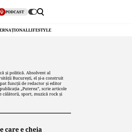
PODCAST
TERNAȚIONAL
LIFESTYLE
ă și politică. Absolvent al
tății București, el și-a construit
pat funcții de redactor și editor
publicația „Puterea”, scrie articole
e călătorii, sport, muzică rock și
e care e cheia