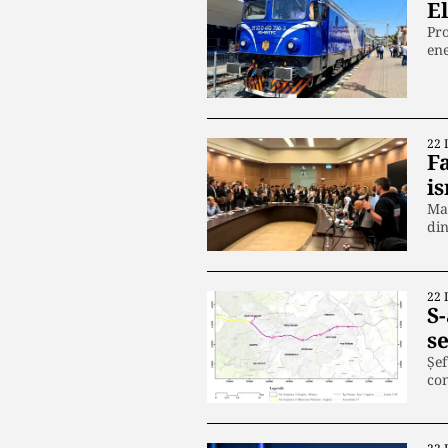
E
Pro
ene
22 
Fa
is
Man
di
22 
S
s
Șef
con