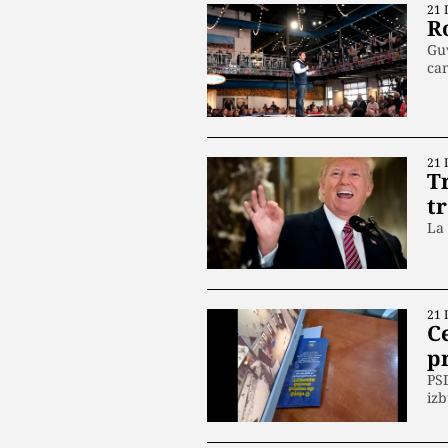
21 
R
Guv
ca
21 
T
t
La
21 
Ce
p
PSD
izb