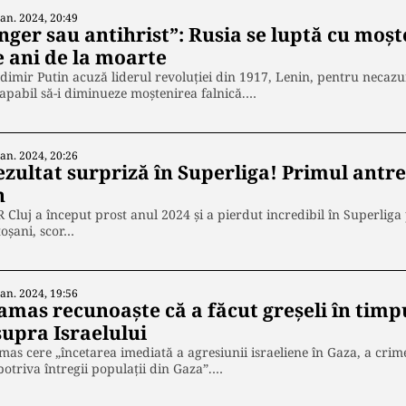
Ian. 2024, 20:49
nger sau antihrist”: Rusia se luptă cu moșt
e ani de la moarte
dimir Putin acuză liderul revoluției din 1917, Lenin, pentru necazu
apabil să-i diminueze moștenirea falnică.…
Ian. 2024, 20:26
ezultat surpriză în Superliga! Primul antre
n
 Cluj a început prost anul 2024 și a pierdut incredibil în Superliga 
oșani, scor…
Ian. 2024, 19:56
amas recunoaște că a făcut greșeli în tim
supra Israelului
as cere „încetarea imediată a agresiunii israeliene în Gaza, a crime
otriva întregii populații din Gaza”.…