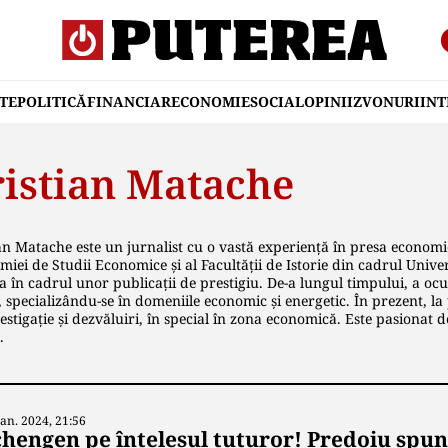
TE
POLITICĂ
FINANCIAR
ECONOMIE
SOCIAL
OPINII
ZVONURI
IN
ristian Matache
an Matache este un jurnalist cu o vastă experiență în presa economic
iei de Studii Economice și al Facultății de Istorie din cadrul Universi
a în cadrul unor publicații de prestigiu. De-a lungul timpului, a ocu
, specializându-se în domeniile economic și energetic. În prezent, la 
estigație și dezvăluiri, în special în zona economică. Este pasionat d
.
Ian. 2024, 21:56
chengen pe înțelesul tuturor! Predoiu spun