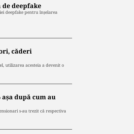
ă de deepfake
giei deepfake pentru înșelarea
ori, căderi
l, utilizarea acesteia a devenit o
8% așa după cum au
ensionari s-au trezit că respectiva