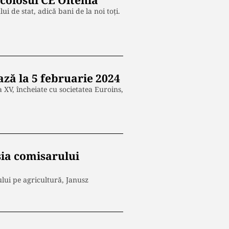
 colosul CE Oltenia
ui de stat, adică bani de la noi toți.
ază la 5 februarie 2024
 XV, încheiate cu societatea Euroins,
sia comisarului
ului pe agricultură, Janusz