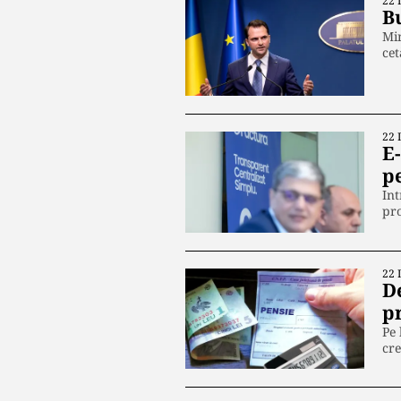
22 
B
Min
cet
22 
E-
p
Int
pro
22 
D
p
Pe 
cre