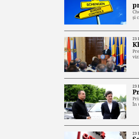
p
Che
şi 
23 
K
Pre
viz
23 
P
Pri
În
23 