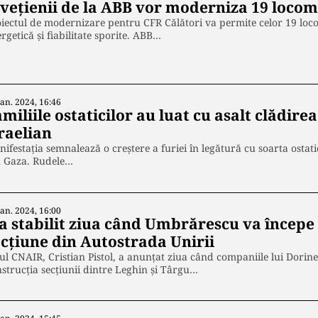
lvețienii de la ABB vor moderniza 19 locom
iectul de modernizare pentru CFR Călători va permite celor 19 loco
rgetică și fiabilitate sporite. ABB…
Ian. 2024, 16:46
miliile ostaticilor au luat cu asalt clădir
raelian
ifestația semnalează o creștere a furiei în legătură cu soarta ostati
n Gaza. Rudele…
Ian. 2024, 16:00
-a stabilit ziua când Umbrărescu va începe 
ecțiune din Autostrada Unirii
ul CNAIR, Cristian Pistol, a anunțat ziua când companiile lui Dor
strucția secțiunii dintre Leghin și Târgu…