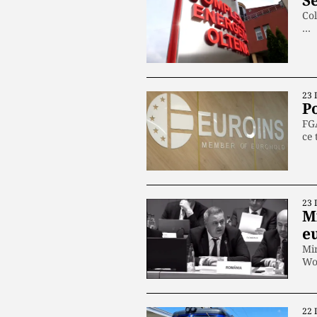
Se
Col
…
23 
P
FGA
ce 
23 
Mi
e
Min
Woj
22 