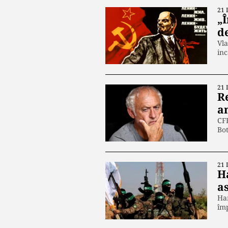
21 
„Î
d
Vla
inc
21 
R
a
CFR
Bot
21 
H
a
Ham
împ