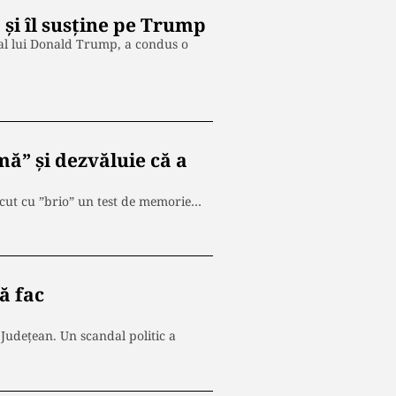
și îl susține pe Trump
 al lui Donald Trump, a condus o
ă” și dezvăluie că a
cut cu ”brio” un test de memorie…
că fac
 Județean. Un scandal politic a