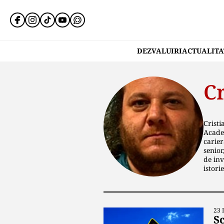
DEZVALUIRI
ACTUALITA
C
Cristi
Academ
carier
senior
de inv
istorie
23 
S