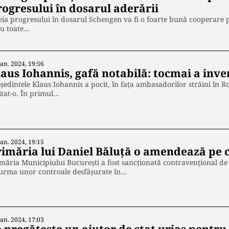
rogresului în dosarul aderării
ia progresului în dosarul Schengen va fi o foarte bună cooperare p
cu toate…
Ian. 2024, 19:56
laus Iohannis, gafă notabilă: tocmai a inve
ședintele Klaus Iohannis a pocit, în fața ambasadorilor străini în 
itat-o. În primul…
Ian. 2024, 19:15
rimăria lui Daniel Băluță o amendează pe c
măria Municipiului București a fost sancționată contravențional de căt
 urma unor controale desfășurate în…
Ian. 2024, 17:03