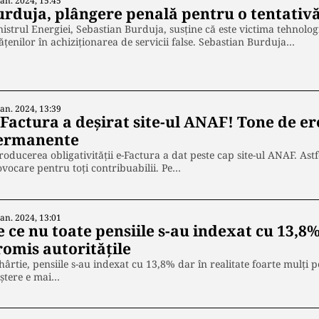
Ian. 2024, 15:45
urduja, plângere penală pentru o tentativ
istrul Energiei, Sebastian Burduja, susține că este victima tehnolo
ățenilor în achiziționarea de servicii false. Sebastian Burduja…
Ian. 2024, 13:39
Factura a deșirat site-ul ANAF! Tone de er
ermanente
roducerea obligativității e-Factura a dat peste cap site-ul ANAF. Astfe
vocare pentru toți contribuabilii. Pe…
Ian. 2024, 13:01
e ce nu toate pensiile s-au indexat cu 13,
romis autoritățile
hârtie, pensiile s-au indexat cu 13,8% dar în realitate foarte mulți p
ștere e mai…