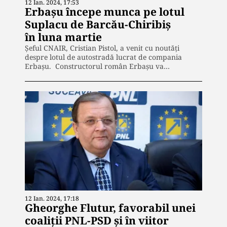
12 Ian. 2024, 17:53
Erbașu începe munca pe lotul
Suplacu de Barcău-Chiribiș
în luna martie
Șeful CNAIR, Cristian Pistol, a venit cu noutăți
despre lotul de autostradă lucrat de compania
Erbașu. Constructorul român Erbașu va…
12 Ian. 2024, 17:18
Gheorghe Flutur, favorabil unei
coaliții PNL-PSD și în viitor