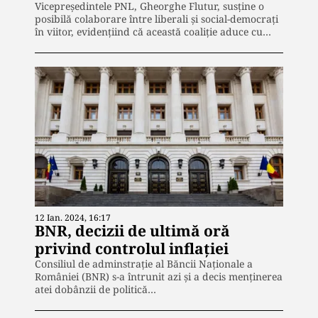
Vicepreședintele PNL, Gheorghe Flutur, susține o
posibilă colaborare între liberali și social-democrați
în viitor, evidențiind că această coaliție aduce cu…
12 Ian. 2024, 16:17
BNR, decizii de ultimă oră
privind controlul inflației
Consiliul de adminstrație al Băncii Naționale a
României (BNR) s-a întrunit azi și a decis menținerea
atei dobânzii de politică…