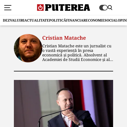
DEZVALUIRI
ACTUALITATE
POLITICĂ
FINANCIAR
ECONOMIE
SOCIAL
OPIN
Cristian Matache
Cristian Matache este un jurnalist cu
o vastă experiență în presa
economică și politică. Absolvent al
Academiei de Studii Economice și al
Facultății de Istorie din cadrul
Universității București, el și-a
construit cariera în cadrul unor
publicații de prestigiu. De-a lungul
timpului, a ocupat funcții de
redactor și editor senior,
specializându-se în domeniile
economic și energetic. În prezent, la
publicația „Puterea”, scrie articole de
investigație și dezvăluiri, în special în
zona economică. Este pasionat de
călătorii, sport, muzică rock și
istorie.