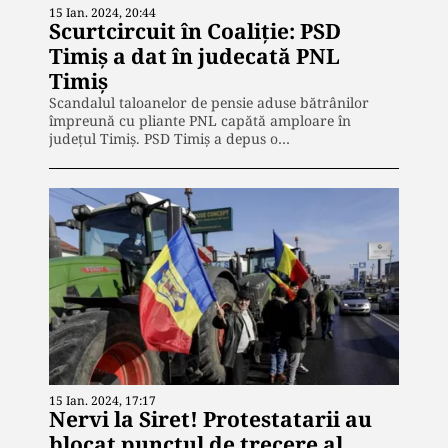
15 Ian. 2024, 20:44
Scurtcircuit în Coaliție: PSD
Timiș a dat în judecată PNL
Timiș
Scandalul taloanelor de pensie aduse bătrânilor
împreună cu pliante PNL capătă amploare în
județul Timiş. PSD Timiş a depus o…
15 Ian. 2024, 17:17
Nervi la Siret! Protestatarii au
blocat punctul de trecere al