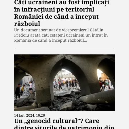
Câți ucraineni au fost implicați
în infracțiuni pe teritoriul
României de când a început
războiul
Un document semnat de vicepremierul Cătălin
Predoiu arată câți cetățeni ucraineni un intrat în
România de când a început războiul…
14 Ian. 2024, 10:26
Un „genocid cultural”? Care
dintre siturile de patrimoniu din