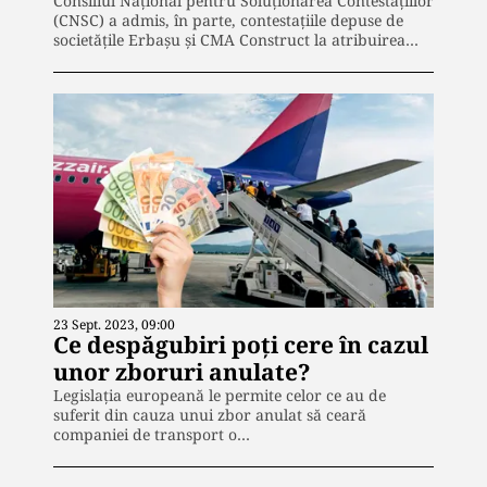
Consiliul Național pentru Soluționarea Contestațiilor
(CNSC) a admis, în parte, contestațiile depuse de
societățile Erbașu și CMA Construct la atribuirea…
23 Sept. 2023, 09:00
Ce despăgubiri poți cere în cazul
unor zboruri anulate?
Legislația europeană le permite celor ce au de
suferit din cauza unui zbor anulat să ceară
companiei de transport o…