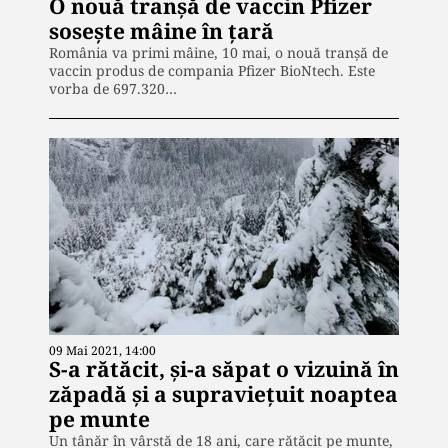
O nouă tranșă de vaccin Pfizer
sosește mâine în țară
România va primi mâine, 10 mai, o nouă tranșă de
vaccin produs de compania Pfizer BioNtech. Este
vorba de 697.320…
09 Mai 2021, 14:00
S-a rătăcit, şi-a săpat o vizuină în
zăpadă şi a supravieţuit noaptea
pe munte
Un tânăr în vârstă de 18 ani, care rătăcit pe munte,