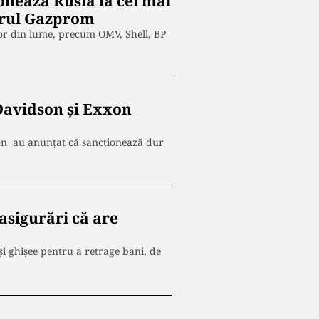
onează Rusia la cel mai
torul Gazprom
lor din lume, precum OMV, Shell, BP
Davidson și Exxon
son au anunțat că sancționează dur
asigurări că are
și ghișee pentru a retrage bani, de