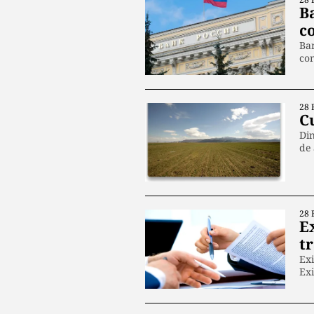
B
c
Ban
co
28 
C
Din
de
28 
E
t
Exi
Ex