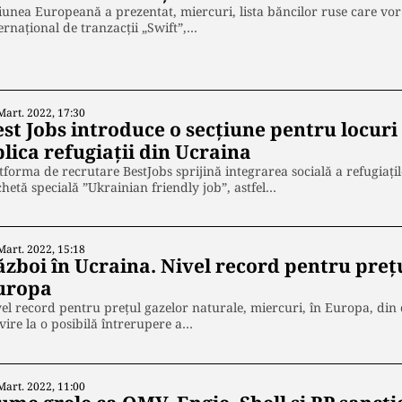
unea Europeană a prezentat, miercuri, lista băncilor ruse care vor fi
ernaţional de tranzacţii „Swift”,…
Mart. 2022, 17:30
est Jobs introduce o secțiune pentru locur
lica refugiaţii din Ucraina
tforma de recrutare BestJobs sprijină integrarea socială a refugiaţi
chetă specială ”Ukrainian friendly job”, astfel…
Mart. 2022, 15:18
ăzboi în Ucraina. Nivel record pentru preţu
uropa
el record pentru preţul gazelor naturale, miercuri, în Europa, din
vire la o posibilă întrerupere a…
Mart. 2022, 11:00