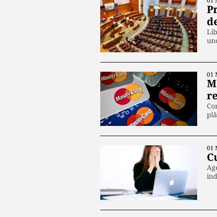
01 
Pr
d
Lib
uno
01 
M
r
Com
plă
01 
C
Ag
in