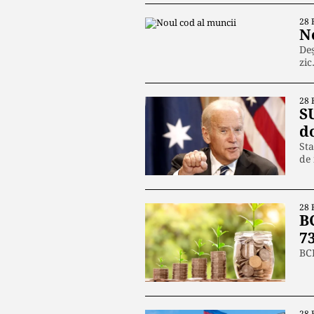
28 
N
Deș
zi
28 
SU
do
Sta
de 
28 
BC
7
BCR
28 