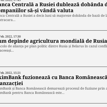
anca Centrală a Rusiei dublează dobânda de
ompaniilor să-și vândă valuta
ca Centrală a Rusiei a decis luni să majoreze dobânda de bază de 
ntracara…
Feb. 2022, 17:30
um depinde agricultura mondială de Rusia 
colo de alianța pe plan politic dintre Rusia și Belarus în cazul conf
 aceeași…
Feb. 2022, 15:21
ximBank fuzionează cu Banca Românească.
ranzacției
mBank şi Banca Românească demarează procesul de fuziune prin abs
imBank pentru Banca Românească este…