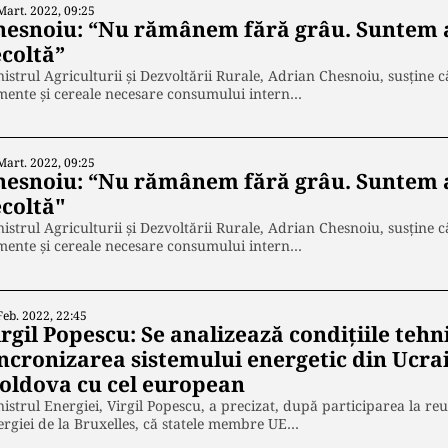
Mart. 2022, 09:25
hesnoiu: “Nu rămânem fără grâu. Suntem a
ecoltă”
istrul Agriculturii şi Dezvoltării Rurale, Adrian Chesnoiu, susține 
mente şi cereale necesare consumului intern…
Mart. 2022, 09:25
hesnoiu: “Nu rămânem fără grâu. Suntem a
ecoltă"
istrul Agriculturii şi Dezvoltării Rurale, Adrian Chesnoiu, susține 
mente şi cereale necesare consumului intern…
Feb. 2022, 22:45
rgil Popescu: Se analizează condiţiile teh
incronizarea sistemului energetic din Ucra
oldova cu cel european
istrul Energiei, Virgil Popescu, a precizat, după participarea la re
rgiei de la Bruxelles, că statele membre UE…