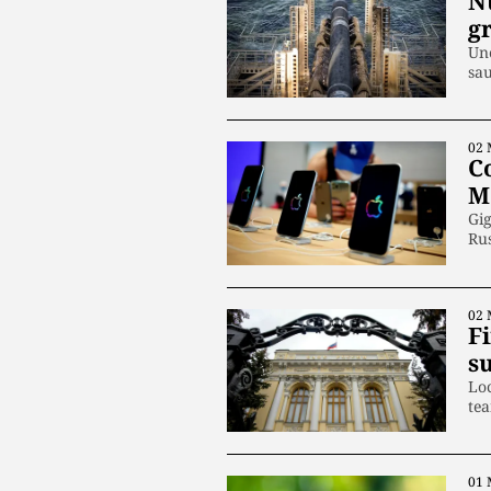
N
g
Une
sa
02 
C
M
Gig
Ru
02 
F
su
Loc
te
01 