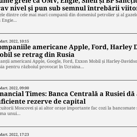
ume grele ca OMV, Engie, Shell și BP sancți
rav nivel și pun sub semnul întrebării vii
le dintre cele mai mari companii din domeniul petrolier și al gaze
u Engie…
Mart. 2022, 10:15
ompaniile americane Apple, Ford, Harley 
obil se retrag din Rusia
anții americani Apple, Google, Ford, Exxon Mobil și Harley-David
sia pentru războiul provocat în Ucraina…
Mart. 2022, 09:00
inancial Times: Banca Centrală a Rusiei dă 
ficiente rezerve de capital
uitorii Moscovei și ai altor orașe importante fac cozi la bancomate 
ama unui…
Mart. 2022, 17:23