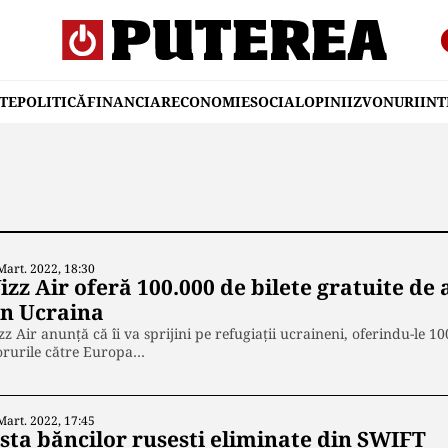
TE
POLITICĂ
FINANCIAR
ECONOMIE
SOCIAL
OPINII
ZVONURI
IN
Mart. 2022, 18:30
zz Air oferă 100.000 de bilete gratuite de 
in Ucraina
z Air anunţă că îi va sprijini pe refugiaţii ucraineni, oferindu-le 10
orurile către Europa…
Mart. 2022, 17:45
ista băncilor rusești eliminate din SWIFT