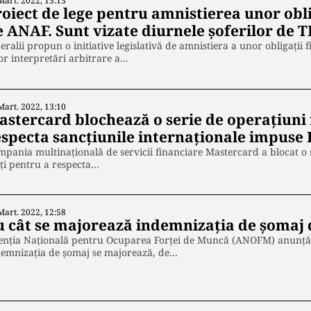
Mart. 2022, 13:13
oiect de lege pentru amnistierea unor oblig
e ANAF. Sunt vizate diurnele șoferilor de T
eralii propun o initiative legislativă de amnistiera a unor obligaţii 
r interpretări arbitrare a…
Mart. 2022, 13:10
astercard blochează o serie de operațiuni 
especta sancțiunile internaționale impuse 
pania multinaţională de servicii financiare Mastercard a blocat o se
ţi pentru a respecta…
Mart. 2022, 12:58
u cât se majorează indemnizaţia de şomaj d
enţia Naţională pentru Ocuparea Forţei de Muncă (ANOFM) anunță 
demnizaţia de şomaj se majorează, de…