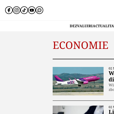
DEZVALUIRI
ACTUALITA
ECONOMIE
02 
Wi
d
Wiz
zb
02 
L