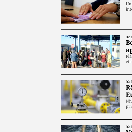
Uni
int
02 
B
ap
Pla
eti
02 
R
E
Niv
pri
02 