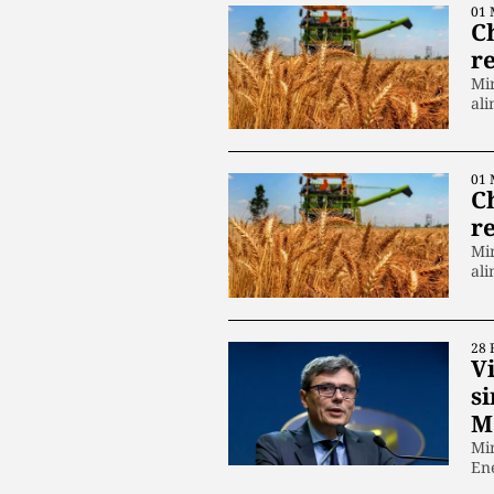
01 
C
r
Min
ali
01 
C
r
Min
ali
28 
Vi
s
M
Min
Ene