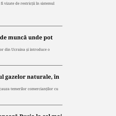
 vizate de restricţii în sistemul
i de muncă unde pot
lor din Ucraina şi introduce o
l gazelor naturale, în
 cauza temerilor comercianţilor cu