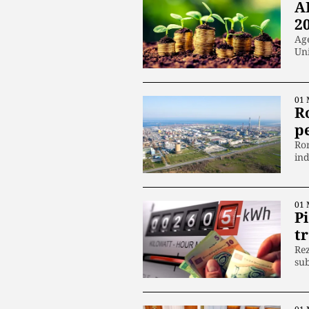
A
2
Age
Uni
01 
R
p
Rom
ind
01 
Pi
tr
Rez
sub