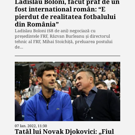
Ladislau Boloni, făcut praf de un
fost international român: “E
pierdut de realitatea fotbalului
din România”
Ladislau Boloni (68 de ani) negociază cu
președintele FRF, Răzvan Burleanu și directorul
tehnic al FRF, Mihai Stoichiță, preluarea postului
de…
07 Ian. 2022, 11:30
Tatăl lui Novak Djokovici: „Fiul