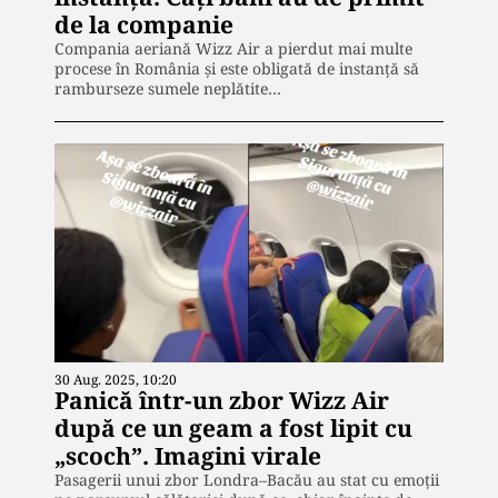
de la companie
Compania aeriană Wizz Air a pierdut mai multe
procese în România și este obligată de instanță să
ramburseze sumele neplătite…
30 Aug. 2025, 10:20
Panică într-un zbor Wizz Air
după ce un geam a fost lipit cu
„scoch”. Imagini virale
Pasagerii unui zbor Londra–Bacău au stat cu emoţii