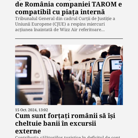
de România companiei TAROM e
compatibil cu piața internă
Tribunalul General din cadrul Curţii de Justiţie a
Uniunii Europene (CJUE) a respins miercuri
acţiunea înaintată de Wizz Air referitoare…
15 Oct. 2024, 13:02
Cum sunt forțați românii să își
cheltuie banii în excursii
externe
Contribuția călătoriilor turistice în deficitul de cont