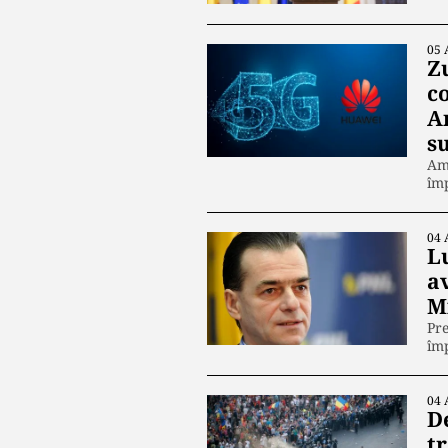
05 
Z
c
A
s
Am
împ
04 
L
a
M
Pre
împ
04 
D
tr