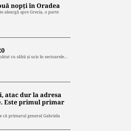
ouă nopţi în Oradea
e aleargă spre Grecia, o parte
20
ătut cu sâbii și ucis în sectoarele…
i, atac dur la adresa
ie. Este primul primar
ne că primarul general Gabriela