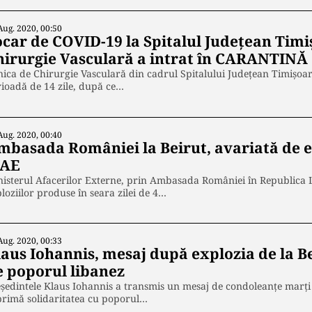
Aug. 2020, 00:50
ocar de COVID-19 la Spitalul Judeţean Timi
hirurgie Vasculară a intrat în CARANTINĂ
nica de Chirurgie Vasculară din cadrul Spitalului Judeţean Timişoar
ioadă de 14 zile, după ce…
Aug. 2020, 00:40
mbasada României la Beirut, avariată de ex
AE
isterul Afacerilor Externe, prin Ambasada României în Republica L
loziilor produse în seara zilei de 4…
Aug. 2020, 00:33
laus Iohannis, mesaj după explozia de la B
e poporul libanez
ședintele Klaus Iohannis a transmis un mesaj de condoleanțe marți s
primă solidaritatea cu poporul…