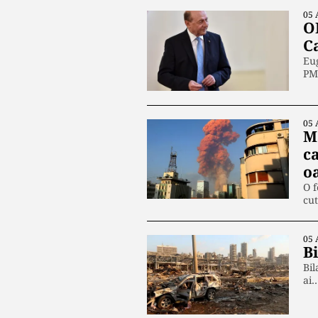
05 
O
C
Eug
PM
05 
Mă
ca
o
O f
cu
05 
Bi
Bil
ai