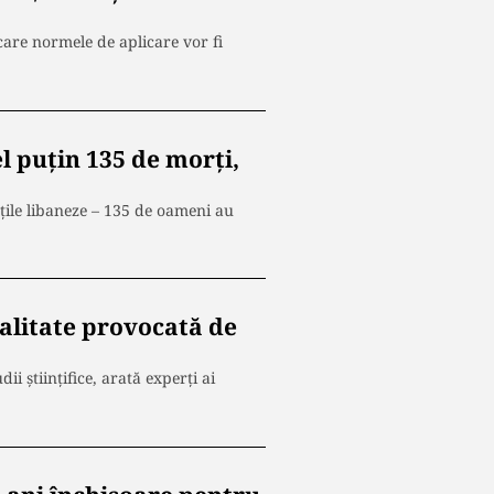
care normele de aplicare vor fi
el puțin 135 de morți,
ățile libaneze – 135 de oameni au
alitate provocată de
i ştiinţifice, arată experţi ai