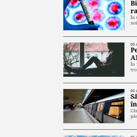
B
r
În 
no
05 
P
A
În 
tr
05 
S
în
Cân
păs