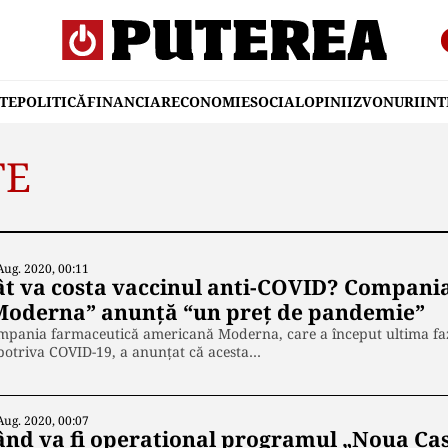
TE
POLITICĂ
FINANCIAR
ECONOMIE
SOCIAL
OPINII
ZVONURI
IN
TE
Aug. 2020, 00:11
ât va costa vaccinul anti-COVID? Compani
Moderna” anunță “un preț de pandemie”
pania farmaceutică americană Moderna, care a început ultima fază 
potriva COVID-19, a anunțat că acesta…
Aug. 2020, 00:07
ând va fi operațional programul „Noua Cas