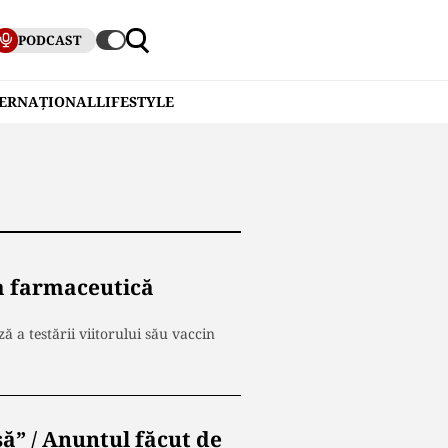
PODCAST
TERNAȚIONAL
LIFESTYLE
a farmaceutică
a testării viitorului său vaccin
ă” / Anunțul făcut de