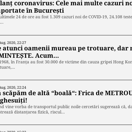
ilanț coronavirus: Cele mai multe cazuri no
aportate în București
ultimele 24 de ore au fost 1.309 cazuri noi de COVID-19, 24.108 test
i…
Aug. 2020, 22:27
e atunci oamenii mureau pe trotuare, dar 
MINTEȘTE. Acum…
1968, în Franța au fost 30.000 de victime din cauza gripei Hong K
otuare,…
Aug. 2020, 22:24
ă scăpăm de altă “boală“: Frica de METROU.
ghesuiți!
d vine vorba de transportul public noile cercetări sugerează că, da
trează distanțarea fizică, riscul…