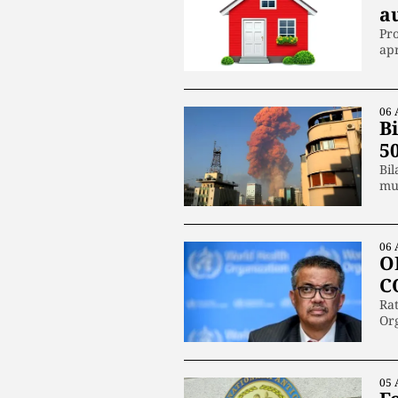
au
Pro
ap
06 
Bi
50
Bil
mur
06 
O
C
Rat
Org
05 