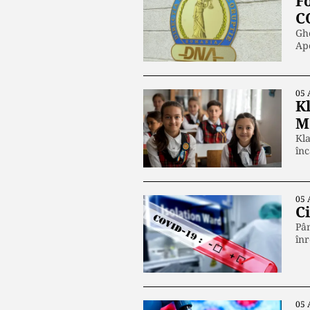
F
C
Ghe
Ape
05 
K
Ma
Kla
înc
05 
C
Pân
înr
05 