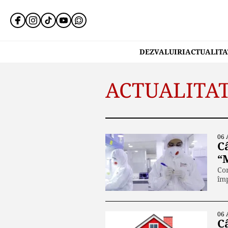
DEZVALUIRI
ACTUALITA
ACTUALITA
06 
C
“
Com
îm
06 
C