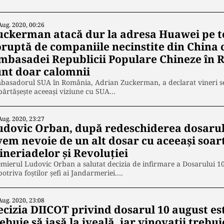
Aug. 2020, 00:26
uckerman atacă dur la adresa Huawei pe t
oruptă de companiile necinstite din China
mbasadei Republicii Populare Chineze în R
unt doar calomnii
basadorul SUA în România, Adrian Zuckerman, a declarat vineri se
ărtășește aceeași viziune cu SUA…
Aug. 2020, 23:27
udovic Orban, după redeschiderea dosarul
vem nevoie de un alt dosar cu aceeași soart
ineriadelor și Revoluției
mierul Ludovic Orban a salutat decizia de infirmare a Dosarului 10
otriva foștilor șefi ai Jandarmeriei.…
Aug. 2020, 23:08
ecizia DIICOT privind dosarul 10 august es
ebuie să iasă la iveală, iar vinovaţii trebu