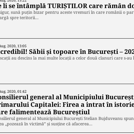
Aug. 2020, 15:22
e li se întâmplă TURIȘTILOR care rămân d
igur, sună puțin bizar pentru aceste vremuri în care românii o part
argă spre teritorii…
Aug. 2020, 13:05
credibil! Săbii și topoare în București – 20
cații au descins la mai multe locații a celor două clanuri care s-au b
Aug. 2020, 01:42
nsilierul general al Municipiului Bucureşt
imarului Capitalei: Firea a intrat în istor
are falimentează Bucureștiul
silierul general al Municipiului Bucureşti Stelian Bujduveanu spu
ea „pozează în victimă” şi susţine că afacerea…