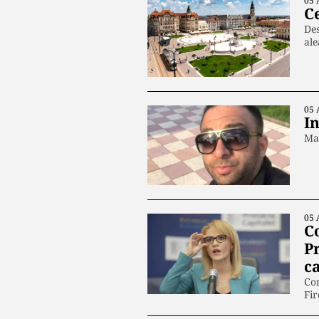
05 
C
Des
ale
05 
In
Mas
05 
Co
Pr
c
Con
Fir