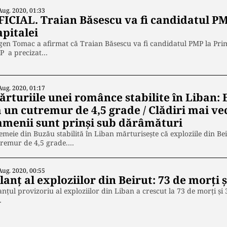
Aug. 2020, 01:33
FICIAL. Traian Băsescu va fi candidatul P
apitalei
en Tomac a afirmat că Traian Băsescu va fi candidatul PMP la Prim
P a precizat…
Aug. 2020, 01:17
rturiile unei românce stabilite în Liban: E
 un cutremur de 4,5 grade / Clădiri mai vec
amenii sunt prinşi sub dărâmături
emeie din Buzău stabilită în Liban mărturisește că exploziile din Be
tremur de 4,5 grade.…
Aug. 2020, 00:55
lanţ al exploziilor din Beirut: 73 de morţi ş
anţul provizoriu al exploziilor din Liban a crescut la 73 de morţi şi 
…