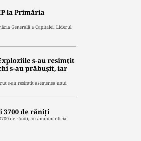
MP la Primăria
ăria Generală a Capitalei. Liderul
xploziile s-au resimţit
hi s-au prăbuşit, iar
irut s-au resimţit asemenea unui
i 3700 de răniţi
3700 de răniţi, au anunţat oficial