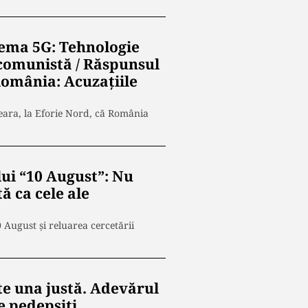
ema 5G: Tehnologie
 comunistă / Răspunsul
omânia: Acuzaţiile
ara, la Eforie Nord, că România
ui “10 August”: Nu
ă ca cele ale
 August și reluarea cercetării
te una justă. Adevărul
ie pedepsiţi