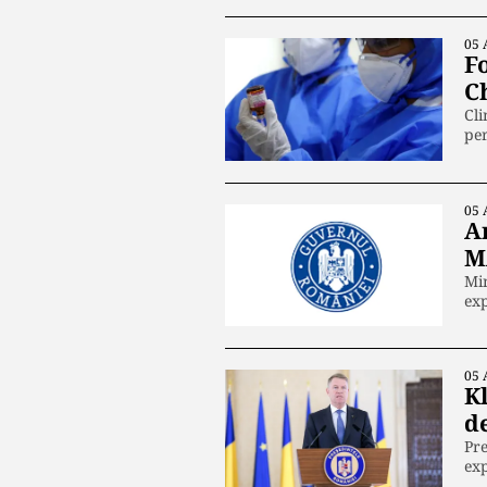
05 
F
C
Cli
per
05 
A
M
Min
exp
05 
K
d
Pre
ex