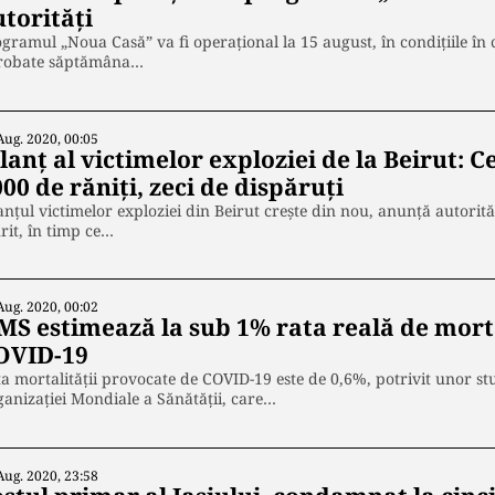
torități
gramul „Noua Casă” va fi operaţional la 15 august, în condiţiile în 
robate săptămâna…
Aug. 2020, 00:05
lanț al victimelor exploziei de la Beirut: C
00 de răniți, zeci de dispăruți
anțul victimelor exploziei din Beirut crește din nou, anunță autorit
it, în timp ce…
Aug. 2020, 00:02
MS estimează la sub 1% rata reală de mort
OVID-19
a mortalității provocate de COVID-19 este de 0,6%, potrivit unor studi
anizaţiei Mondiale a Sănătăţii, care…
Aug. 2020, 23:58