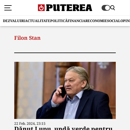
DEZVALUIRI
ACTUALITATE
POLITICĂ
FINANCIAR
ECONOMIE
SOCIAL
OPIN
Filon Stan
22 Feb. 2024, 23:15
Dănuț Lupu, undă verde pentru