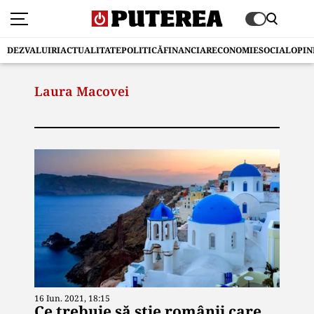
DEZVALUIRI
ACTUALITATE
POLITICĂ
FINANCIAR
ECONOMIE
SOCIAL
OPIN
Laura Macovei
16 Iun. 2021, 18:15
Ce trebuie să știe românii care