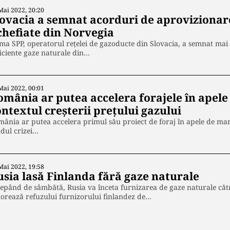
Mai 2022, 20:20
lovacia a semnat acorduri de aprovizionare
ichefiate din Norvegia
ma SPP, operatorul reţelei de gazoducte din Slovacia, a semnat m
iciente gaze naturale din…
Mai 2022, 00:01
omânia ar putea accelera forajele în apel
ntextul creșterii prețului gazului
ânia ar putea accelera primul său proiect de foraj în apele de m
dul crizei…
Mai 2022, 19:58
usia lasă Finlanda fără gaze naturale
epând de sâmbătă, Rusia va înceta furnizarea de gaze naturale cătr
orează refuzului furnizorului finlandez de…