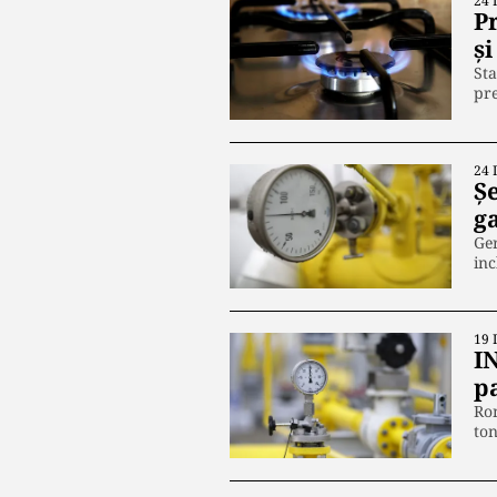
24 
P
ş
Sta
pre
24 
Ș
g
Ger
inc
19 
I
p
Rom
ton