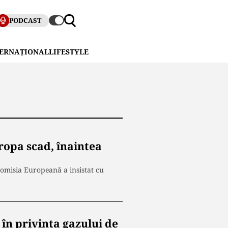
PODCAST
TERNAȚIONAL
LIFESTYLE
uropa scad, înaintea
Comisia Europeană a insistat cu
în privința gazului de