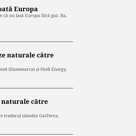
toată Europa
ce că nu lasă Europa fără gaz. Ba,
ze naturale către
sted (Danemarca) şi Shell Energy,
 naturale către
re traderul olandez GasTerra,