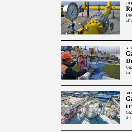
18 
R
Dac
ch
31 
G
D
Gaz
ca
30 
G
t
Gaz
deo