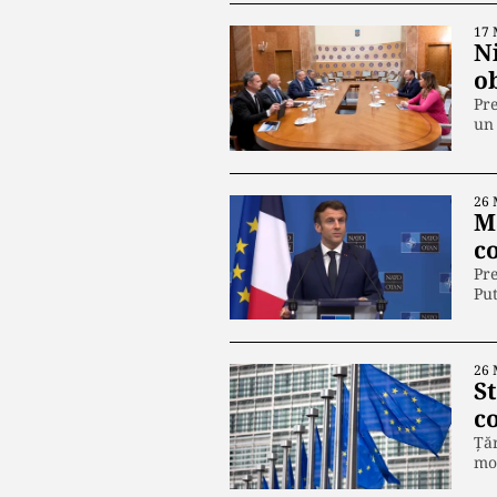
17 
N
o
Pre
un 
26 
Ma
c
Pre
Put
26 
S
c
Ţăr
mo