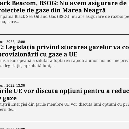
ark Beacom, BSOG: Nu avem asigurare de 
roiectele de gaze din Marea Neagră
pania Black Sea Oil and Gas (BSOG) nu are asigurare de război pe
ina, care…
Iun. 2022, 18:00
E: Legislația privind stocarea gazelor va c
provizionării cu gaze a UE
isia Europeană a salutat adoptarea rapidă a unor noi norme privi
a legislaţie, aprobată luni,…
Iun. 2022, 13:30
ările UE vor discuta opțiuni pentru a redu
e gaze
iştrii Energiei din ţările membre UE vor discuta luni opţiuni cu pri
erii de…