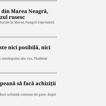
e din Marea Neagră,
zul rusesc
aturale la Marea Neagră reprezintă
te nici posibilă, nici
a omologului său rus, Vladimir
peană să facă achiziții
face achiziţii comune de gaze, după