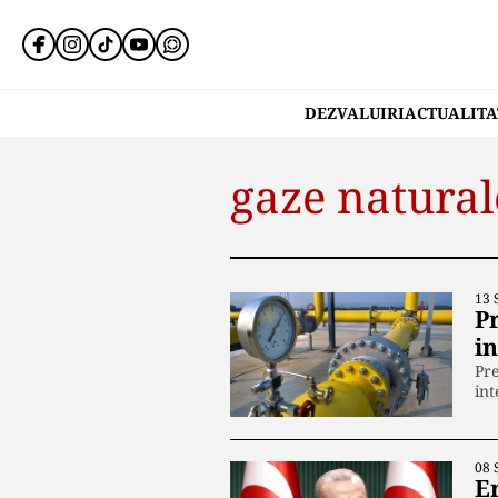
DEZVALUIRI
ACTUALITA
gaze natural
13 
Pr
i
Pre
int
08 
E