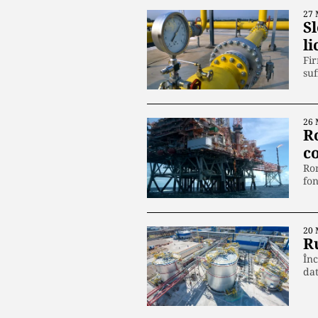
27 
S
l
Fir
suf
26 
R
co
Rom
fon
20 
R
Înc
dat