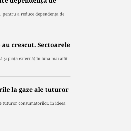
duce dependența de
ii, pentru a reduce dependența de
e au crescut. Sectoarele
ă şi piaţa externă) în luna mai atât
ile la gaze ale tuturor
e tuturor consumatorilor, în ideea