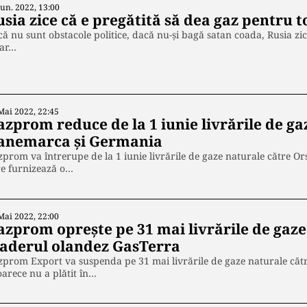
Iun. 2022, 13:00
usia zice că e pregătită să dea gaz pentru 
ă nu sunt obstacole politice, dacă nu-și bagă satan coada, Rusia zi
iar…
Mai 2022, 22:45
azprom reduce de la 1 iunie livrările de ga
anemarca și Germania
prom va întrerupe de la 1 iunie livrările de gaze naturale către Or
re furnizează o…
Mai 2022, 22:00
azprom oprește pe 31 mai livrările de gaze
raderul olandez GasTerra
prom Export va suspenda pe 31 mai livrările de gaze naturale căt
arece nu a plătit în…