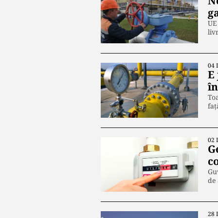
N
g
UE 
liv
04 
E 
în
Toa
fa
02 
G
c
Guv
de 
28 