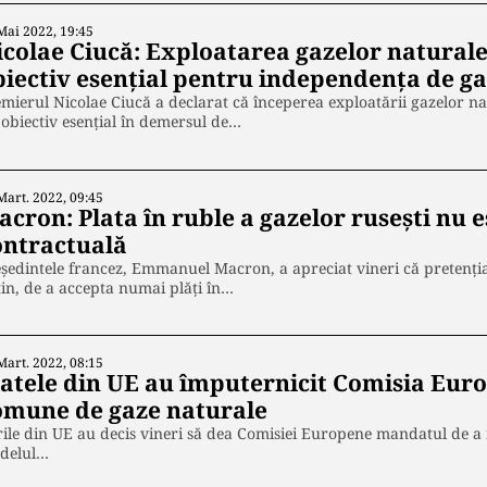
Mai 2022, 19:45
icolae Ciucă: Exploatarea gazelor natural
biectiv esențial pentru independența de ga
mierul Nicolae Ciucă a declarat că începerea exploatării gazelor n
obiectiv esenţial în demersul de…
Mart. 2022, 09:45
cron: Plata în ruble a gazelor rusești nu es
ontractuală
şedintele francez, Emmanuel Macron, a apreciat vineri că pretenţi
in, de a accepta numai plăţi în…
Mart. 2022, 08:15
tatele din UE au împuternicit Comisia Euro
omune de gaze naturale
ile din UE au decis vineri să dea Comisiei Europene mandatul de a 
delul…