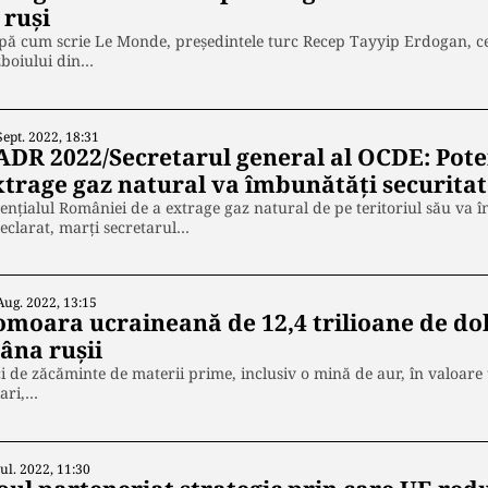
 ruși
ă cum scrie Le Monde, președintele turc Recep Tayyip Erdogan, cel 
zboiului din…
Sept. 2022, 18:31
ADR 2022/Secretarul general al OCDE: Pote
xtrage gaz natural va îmbunătăţi securitat
enţialul României de a extrage gaz natural de pe teritoriul său va 
eclarat, marţi secretarul…
Aug. 2022, 13:15
omoara ucraineană de 12,4 trilioane de dol
âna rușii
i de zăcăminte de materii prime, inclusiv o mină de aur, în valoare 
ari,…
Iul. 2022, 11:30