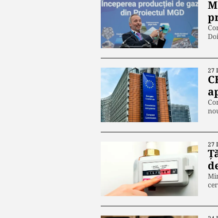
M
p
Com
Do
27 
C
a
Com
nou
27 
Ț
d
Min
cer