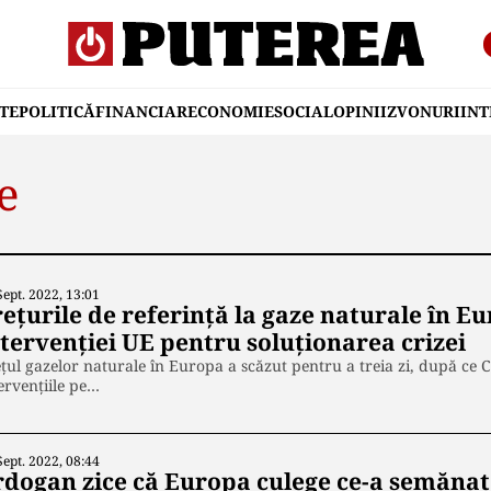
TE
POLITICĂ
FINANCIAR
ECONOMIE
SOCIAL
OPINII
ZVONURI
IN
e
Sept. 2022, 13:01
eţurile de referinţă la gaze naturale în E
ntervenţiei UE pentru soluţionarea crizei
ţul gazelor naturale în Europa a scăzut pentru a treia zi, după ce 
ervenţiile pe…
Sept. 2022, 08:44
rdogan zice că Europa culege ce-a semănat 