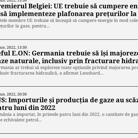
Iun. 2022, 15:30
remierul Belgiei: UE trebuie să cumpere en
i să implementeze plafonarea preţurilor la
tele membre UE trebuie să înceapă să cumpere energie în mod cole
ţurilor la gaze, pentru…
Iun. 2022, 13:30
eful E.ON: Germania trebuie să își majorez
aze naturale, inclusiv prin fracturare hidr
mania ar trebui să exploreze toate opţiunile privind majorarea pro
lusiv fracturarea hidraulică, a afirmat Leonhard…
Iun. 2022, 20:30
NS: Importurile și producția de gaze au scă
atru luni din 2022
ânia a importat, în primele patru luni din 2022, o cantitate de gaz
e echivalent petrol…