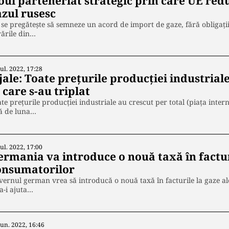
oul parteneriat strategic prin care UE re
azul rusesc
se pregătește să semneze un acord de import de gaze, fără obligaț
rările din…
Iul. 2022, 17:28
jale: Toate prețurile producției industrial
 care s-au triplat
te prețurile producţiei industriale au crescut per total (piaţa intern
ță de luna…
Iul. 2022, 17:00
ermania va introduce o nouă taxă în factur
onsumatorilor
ernul german vrea să introducă o nouă taxă în facturile la gaze al
a-i ajuta…
Iun. 2022, 16:46