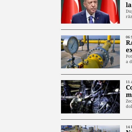
la
Dup
ră
06 
R
e
Pot
a d
11 
C
m
Zec
dol
14 