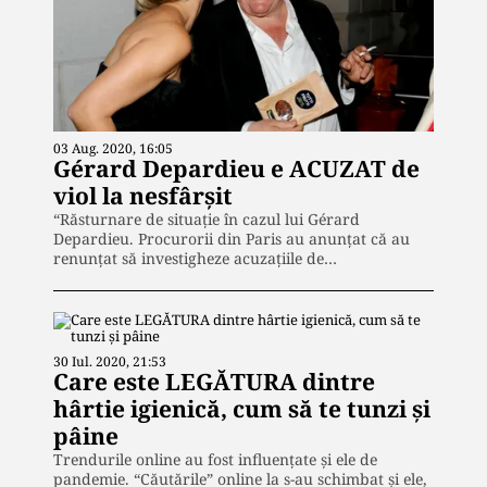
03 Aug. 2020, 16:05
Gérard Depardieu e ACUZAT de
viol la nesfârșit
“Răsturnare de situație în cazul lui Gérard
Depardieu. Procurorii din Paris au anunţat că au
renunţat să investigheze acuzaţiile de…
30 Iul. 2020, 21:53
Care este LEGĂTURA dintre
hârtie igienică, cum să te tunzi și
pâine
Trendurile online au fost influențate și ele de
pandemie. “Căutările” online la s-au schimbat și ele,