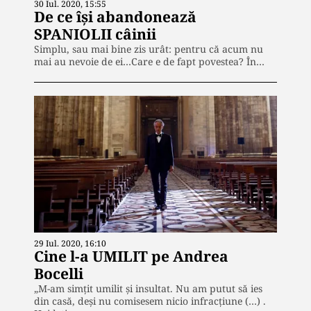
30 Iul. 2020, 15:55
De ce își abandonează
SPANIOLII câinii
Simplu, sau mai bine zis urât: pentru că acum nu
mai au nevoie de ei…Care e de fapt povestea? În…
29 Iul. 2020, 16:10
Cine l-a UMILIT pe Andrea
Bocelli
„M-am simţit umilit şi insultat. Nu am putut să ies
din casă, deşi nu comisesem nicio infracţiune (…) .