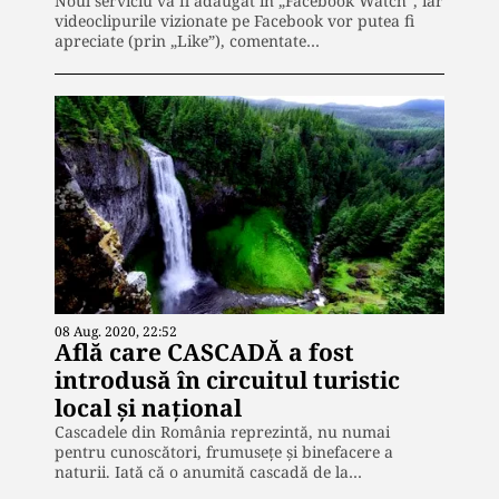
Noul serviciu va fi adăugat în „Facebook Watch”, iar
videoclipurile vizionate pe Facebook vor putea fi
apreciate (prin „Like”), comentate…
08 Aug. 2020, 22:52
Află care CASCADĂ a fost
introdusă în circuitul turistic
local şi naţional
Cascadele din România reprezintă, nu numai
pentru cunoscători, frumusețe și binefacere a
naturii. Iată că o anumită cascadă de la…