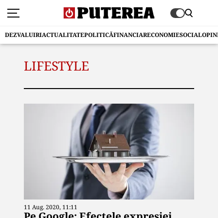
DEZVALUIRI
ACTUALITATE
POLITICĂ
FINANCIAR
ECONOMIE
SOCIAL
OPIN
LIFESTYLE
11 Aug. 2020, 11:11
Pe Google: Efectele expresiei