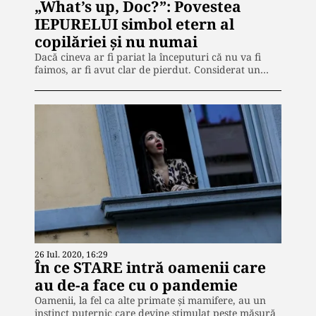
„What’s up, Doc?”: Povestea
IEPURELUI simbol etern al
copilăriei și nu numai
Dacă cineva ar fi pariat la începuturi că nu va fi
faimos, ar fi avut clar de pierdut. Considerat un…
26 Iul. 2020, 16:29
În ce STARE intră oamenii care
au de-a face cu o pandemie
Oamenii, la fel ca alte primate și mamifere, au un
instinct puternic care devine stimulat peste măsură