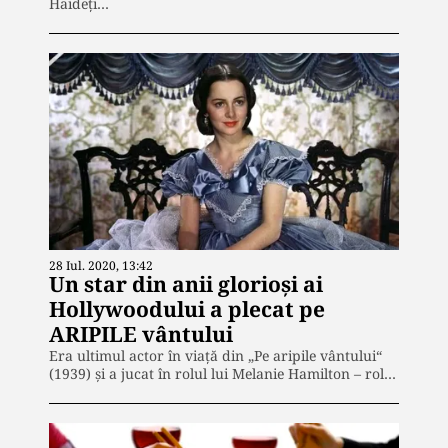
Haideţi…
28 Iul. 2020, 13:42
Un star din anii glorioși ai
Hollywoodului a plecat pe
ARIPILE vântului
Era ultimul actor în viaţă din „Pe aripile vântului“
(1939) şi a jucat în rolul lui Melanie Hamilton – rol…