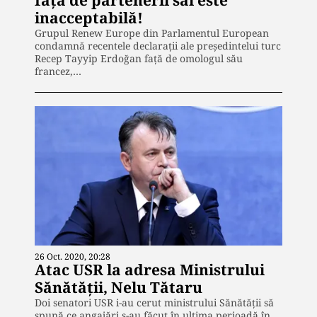
față de partenerii săi este
inacceptabilă!
Grupul Renew Europe din Parlamentul European
condamnă recentele declarații ale președintelui turc
Recep Tayyip Erdoğan față de omologul său
francez,…
26 Oct. 2020, 20:28
Atac USR la adresa Ministrului
Sănătății, Nelu Tătaru
Doi senatori USR i-au cerut ministrului Sănătății să
spună ce angajări s-au făcut în ultima perioadă în