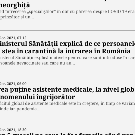
heorghiță
d întrecerea „specialiștilor” în dat cu părerea despre COVID 19 er
rprinzător și un…
Dec. 2021, 07:15
inisterul Sănătății explică de ce persoane
ă stea în carantină la intrarea în România
isterul Sănătăţii explică motivele pentru care sunt introduse în car
rsoanele nevaccinate sau care nu au…
Dec. 2021, 06:00
ea puține asistente medicale, la nivel glob
enomenului îngrijorător
icitul global de asistente medicale este în creştere, în timp ce var
tinde iar pandemia…
Dec. 2021, 18:30