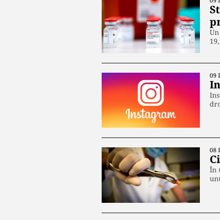
09 
S
p
Un 
19,
09 
I
Ins
dr
08 
C
În 
un