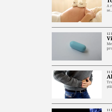
T
A r
se
12 
V
Med
pro
11 
A
Tre
ști
11 