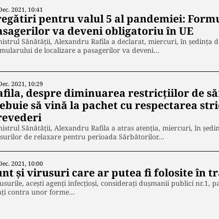
Dec. 2021, 10:41
regătiri pentru valul 5 al pandemiei: Formu
asagerilor va deveni obligatoriu în UE
istrul Sănătăţii, Alexandru Rafila a declarat, miercuri, în şedinţa
mularului de localizare a pasagerilor va deveni…
Dec. 2021, 10:29
afila, despre diminuarea restricțiilor de s
ebuie să vină la pachet cu respectarea stri
revederi
istrul Sănătăţii, Alexandru Rafila a atras atenţia, miercuri, în şed
urilor de relaxare pentru perioada Sărbătorilor…
Dec. 2021, 10:00
nt și virusuri care ar putea fi folosite în
usurile, acești agenți infecțioși, considerați dușmanii publici nr.1, 
ați contra unor forme…