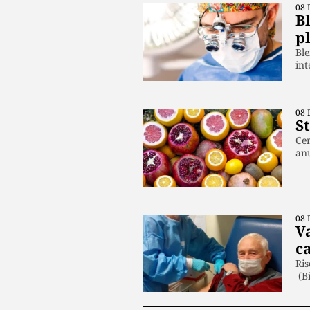
08 
Bl
p
Ble
int
08 
S
Cer
anu
08 
Va
c
Ris
(Bi