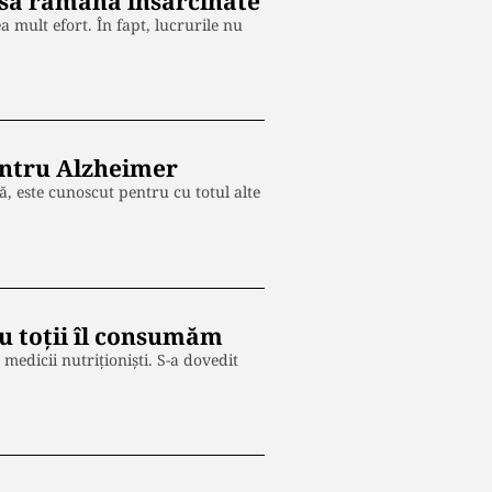
r să rămână însărcinate
 mult efort. În fapt, lucrurile nu
pentru Alzheimer
, este cunoscut pentru cu totul alte
u toții îl consumăm
edicii nutriționiști. S-a dovedit