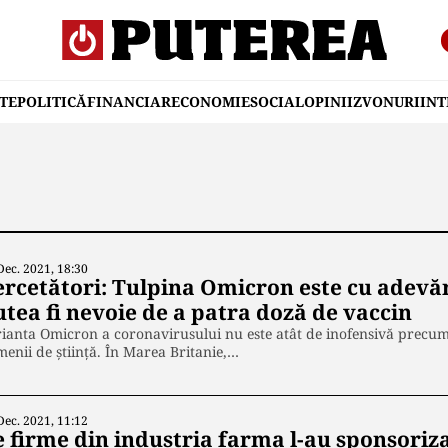
TE
POLITICĂ
FINANCIAR
ECONOMIE
SOCIAL
OPINII
ZVONURI
IN
Dec. 2021, 18:30
ercetători: Tulpina Omicron este cu adevă
utea fi nevoie de a patra doză de vaccin
ianta Omicron a coronavirusului nu este atât de inofensivă precum 
enii de știință. În Marea Britanie,…
Dec. 2021, 11:12
e firme din industria farma l-au sponsoriza