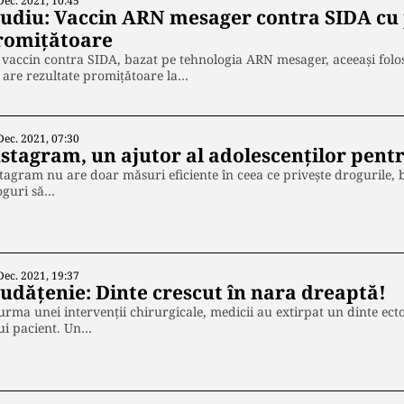
Dec. 2021, 10:45
tudiu: Vaccin ARN mesager contra SIDA cu 
romițătoare
vaccin contra SIDA, bazat pe tehnologia ARN mesager, aceeași folos
 are rezultate promițătoare la…
Dec. 2021, 07:30
nstagram, un ajutor al adolescenților pent
tagram nu are doar măsuri eficiente în ceea ce privește drogurile, b
oguri să…
Dec. 2021, 19:37
iudățenie: Dinte crescut în nara dreaptă!
urma unei intervenții chirurgicale, medicii au extirpat un dinte ecto
ui pacient. Un…