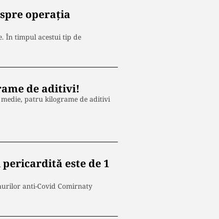
despre operația
. În timpul acestui tip de
rame de aditivi!
n medie, patru kilograme de aditivi
 pericardită este de 1
inurilor anti-Covid Comirnaty
…