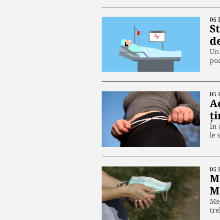
06 
S
de
Un 
po
05 
A
ț
În 
le 
05 
M
M
Med
tre