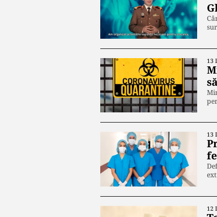
G
Cân
su
13 
M
s
Min
pe
13 
Pr
f
Def
ex
12 