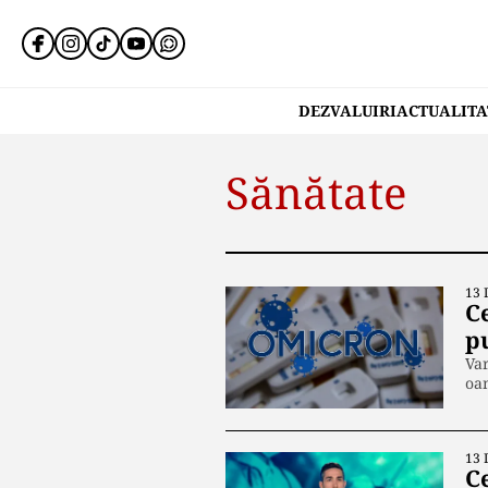
DEZVALUIRI
ACTUALITA
Sănătate
13 
C
p
Var
oam
13 
C