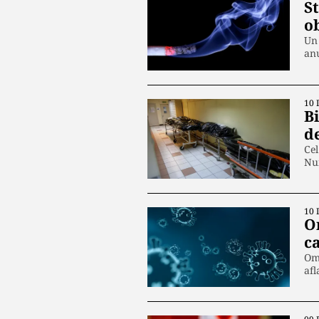
St
o
Un 
an
10 
B
d
Cel
Nu
10 
O
ca
Omi
afl