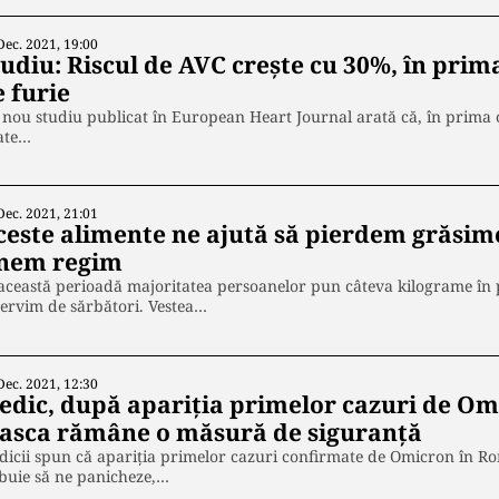
Dec. 2021, 19:00
tudiu: Riscul de AVC crește cu 30%, în prim
 furie
nou studiu publicat în European Heart Journal arată că, în prima 
ate…
Dec. 2021, 21:01
ceste alimente ne ajută să pierdem grăsime
inem regim
această perioadă majoritatea persoanelor pun câteva kilograme în p
servim de sărbători. Vestea…
Dec. 2021, 12:30
edic, după apariția primelor cazuri de Om
asca rămâne o măsură de siguranță
icii spun că apariția primelor cazuri confirmate de Omicron în Ro
buie să ne panicheze,…