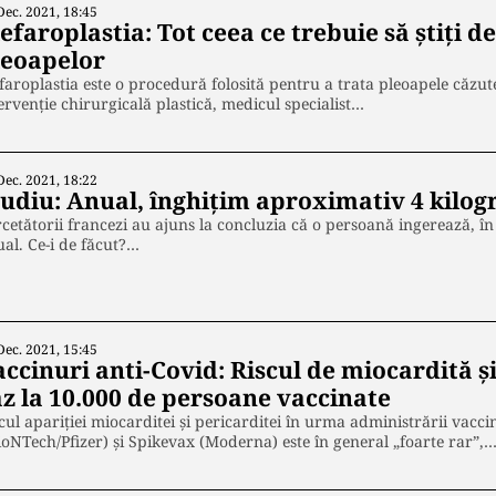
Dec. 2021, 18:45
efaroplastia: Tot ceea ce trebuie să știți 
leoapelor
faroplastia este o procedură folosită pentru a trata pleoapele căzute
ervenție chirurgicală plastică, medicul specialist…
Dec. 2021, 18:22
tudiu: Anual, înghițim aproximativ 4 kilog
cetătorii francezi au ajuns la concluzia că o persoană ingerează, î
al. Ce-i de făcut?…
Dec. 2021, 15:45
ccinuri anti-Covid: Riscul de miocardită și
az la 10.000 de persoane vaccinate
cul apariției miocarditei și pericarditei în urma administrării vacc
oNTech/Pfizer) și Spikevax (Moderna) este în general „foarte rar”,