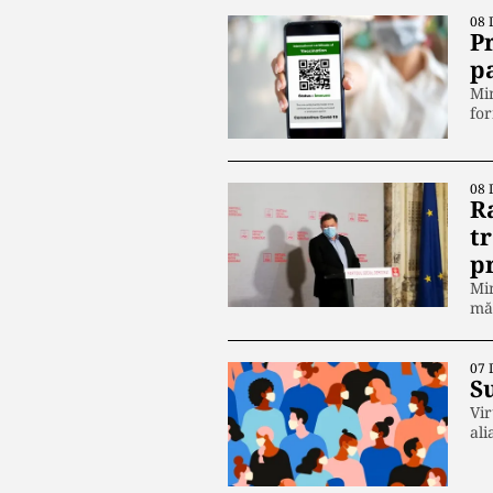
08 
P
p
Min
for
08 
R
tr
p
Min
măs
07 
Su
Vir
ali