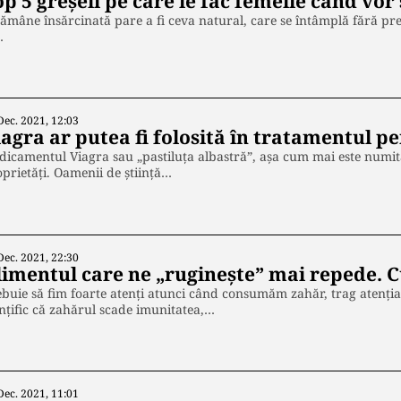
op 5 greșeli pe care le fac femeile când vo
ămâne însărcinată pare a fi ceva natural, care se întâmplă fără prea
…
Dec. 2021, 12:03
iagra ar putea fi folosită în tratamentul 
icamentul Viagra sau „pastiluța albastră”, așa cum mai este numită
prietăți. Oamenii de știință…
Dec. 2021, 22:30
limentul care ne „ruginește” mai repede. C
buie să fim foarte atenți atunci când consumăm zahăr, trag atenția m
ințific că zahărul scade imunitatea,…
Dec. 2021, 11:01