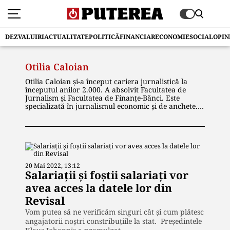
DEZVALUIRI
ACTUALITATE
POLITICĂ
FINANCIAR
ECONOMIE
SOCIAL
OPIN
Otilia Caloian
Otilia Caloian și-a început cariera jurnalistică la
începutul anilor 2.000. A absolvit Facultatea de
Jurnalism și Facultatea de Finanțe-Bănci. Este
specializată în jurnalismul economic și de anchete. A
lucrat în redacții precum Gardianul, Adevărul și
Forbes.
Paralel cu meseria de jurnalist, Otilia Caloian este
implicată activ în viața filantropică și în activități
caritabile, fiind vicepreședinte la Asociația Fight for
Life Charity.
20 Mai 2022, 13:12
Salariaţii şi foştii salariaţi vor
avea acces la datele lor din
Revisal
Vom putea să ne verificăm singuri cât și cum plătesc
angajatorii noștri constribuțiile la stat. Preşedintele