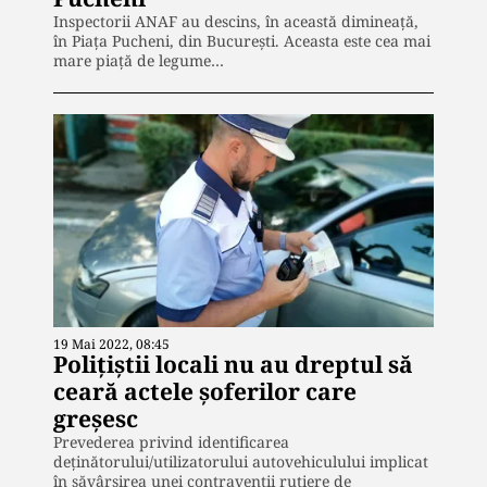
Inspectorii ANAF au descins, în această dimineață,
în Piața Pucheni, din București. Aceasta este cea mai
mare piață de legume…
19 Mai 2022, 08:45
Polițiștii locali nu au dreptul să
ceară actele șoferilor care
greșesc
Prevederea privind identificarea
deţinătorului/utilizatorului autovehiculului implicat
în săvârşirea unei contravenţii rutiere de