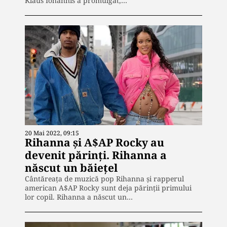
Klaus Iohannis a promulgat,…
20 Mai 2022, 09:15
Rihanna și A$AP Rocky au
devenit părinți. Rihanna a
născut un băiețel
Cântăreața de muzică pop Rihanna şi rapperul
american A$AP Rocky sunt deja părinţii primului
lor copil. Rihanna a născut un…