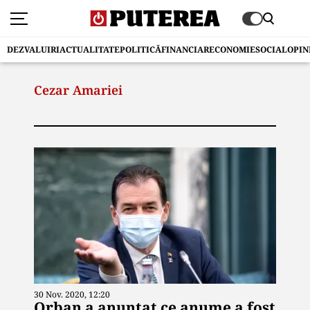
DEZVALUIRI
ACTUALITATE
POLITICĂ
FINANCIAR
ECONOMIE
SOCIAL
OPIN
Cezar Amariei
30 Nov. 2020, 12:20
Orban a anunțat ce anume a fost