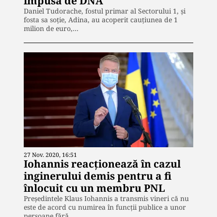
impusă de DNA
Daniel Tudorache, fostul primar al Sectorului 1, şi
fosta sa soţie, Adina, au acoperit cauțiunea de 1
milion de euro,…
27 Nov. 2020, 16:51
Iohannis reacționează în cazul
inginerului demis pentru a fi
înlocuit cu un membru PNL
Preşedintele Klaus Iohannis a transmis vineri că nu
este de acord cu numirea în funcții publice a unor
persoane fără…