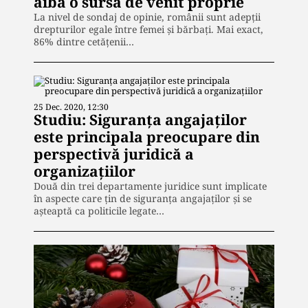
aibă o sursă de venit proprie
La nivel de sondaj de opinie, românii sunt adepții
drepturilor egale între femei și bărbați. Mai exact,
86% dintre cetăţenii…
25 Dec. 2020, 12:30
Studiu: Siguranța angajaților
este principala preocupare din
perspectivă juridică a
organizațiilor
Două din trei departamente juridice sunt implicate
în aspecte care țin de siguranța angajaților și se
așteaptă ca politicile legate…