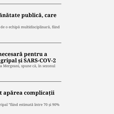
ănătate publică, care
 de o echipă multidisciplinară, fiind
 necesară pentru a
l gripal și SARS-COV-2
na Mergeani, spune că, în sezonul
ot apărea complicații
ripal ”fiind estimată între 70 și 90%