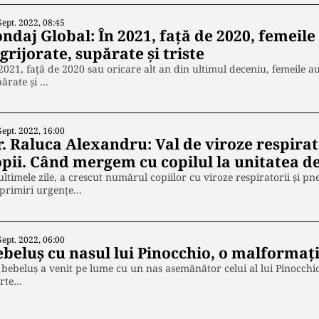
Sept. 2022, 08:45
ndaj Global: În 2021, față de 2020, femeile
grijorate, supărate și triste
2021, față de 2020 sau oricare alt an din ultimul deceniu, femeile au 
ărate și …
Sept. 2022, 16:00
r. Raluca Alexandru: Val de viroze respirat
opii. Când mergem cu copilul la unitatea d
ultimele zile, a crescut numărul copiilor cu viroze respiratorii și pn
 primiri urgențe…
Sept. 2022, 06:00
ebeluș cu nasul lui Pinocchio, o malformați
bebeluș a venit pe lume cu un nas asemănător celui al lui Pinocchi
arte…