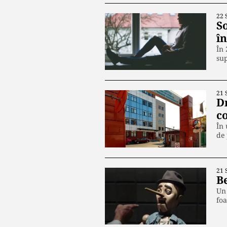
22 
So
în
În 
sup
21 
D
c
În 
de
21 
B
Un 
fo