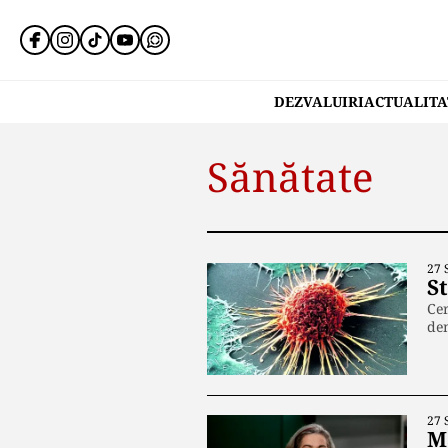
DEZVALUIRI
ACTUALITA
Sănătate
27 
S
Cer
dem
27 
M