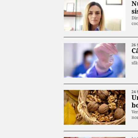
Nu
s
Din
coc
26 
C
Rom
sfâ
24 
U
b
Ver
nor