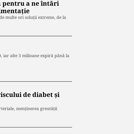
 pentru a ne întări
limentaţie
 multe ori soluţii extreme, de la
 iar alte 3 milioane expiră până la
scului de diabet și
teriale, menținerea greutății