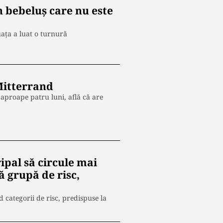
n bebeluș care nu este
tuața a luat o turnură
 Mitterrand
 aproape patru luni, află că are
ipal să circule mai
 grupă de risc,
 categorii de risc, predispuse la