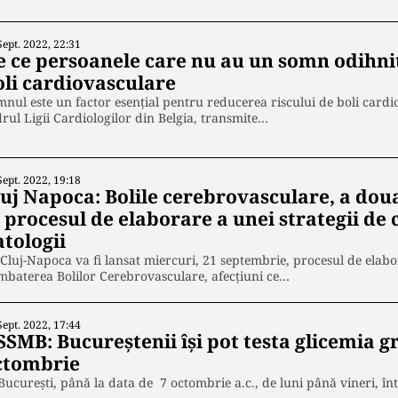
Sept. 2022, 22:31
e ce persoanele care nu au un somn odihnit
oli cardiovasculare
nul este un factor esențial pentru reducerea riscului de boli cardi
rul Ligii Cardiologilor din Belgia, transmite…
Sept. 2022, 19:18
luj Napoca: Bolile cerebrovasculare, a doua
n procesul de elaborare a unei strategii de
atologii
Cluj-Napoca va fi lansat miercuri, 21 septembrie, procesul de elabo
baterea Bolilor Cerebrovasculare, afecțiuni ce…
Sept. 2022, 17:44
SMB: Bucureștenii își pot testa glicemia g
ctombrie
București, până la data de 7 octombrie a.c., de luni până vineri, într