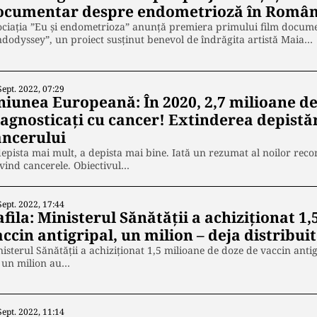
ocumentar despre endometrioză în Român
ociația ”Eu și endometrioza” anunță premiera primului film docum
dodyssey”, un proiect susținut benevol de îndrăgita artistă Maia…
Sept. 2022, 07:29
niunea Europeană: În 2020, 2,7 milioane de
iagnosticați cu cancer! Extinderea depistăr
ancerului
epista mai mult, a depista mai bine. Iată un rezumat al noilor re
vind cancerele. Obiectivul…
Sept. 2022, 17:44
fila: Ministerul Sănătăţii a achiziţionat 1
ccin antigripal, un milion – deja distribuit
isterul Sănătăţii a achiziţionat 1,5 milioane de doze de vaccin anti
r un milion au…
Sept. 2022, 11:14