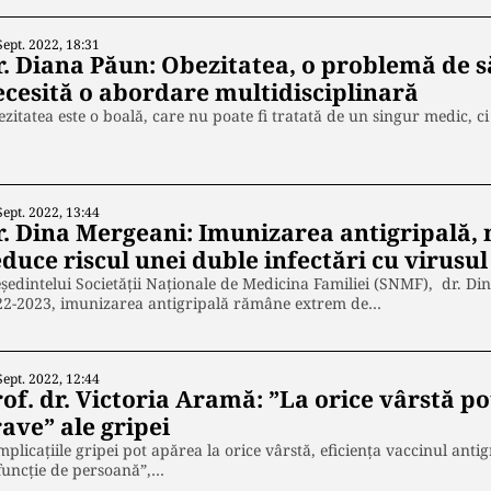
Sept. 2022, 18:31
r. Diana Păun: Obezitatea, o problemă de s
ecesită o abordare multidisciplinară
zitatea este o boală, care nu poate fi tratată de un singur medic, ci
Sept. 2022, 13:44
r. Dina Mergeani: Imunizarea antigripală,
duce riscul unei duble infectări cu virusu
şedintelui Societăţii Naţionale de Medicina Familiei (SNMF), dr. Di
22-2023, imunizarea antigripală rămâne extrem de…
Sept. 2022, 12:44
rof. dr. Victoria Aramă: ”La orice vârstă p
ave” ale gripei
plicațiile gripei pot apărea la orice vârstă, eficiența vaccinul antig
funcție de persoană”,…