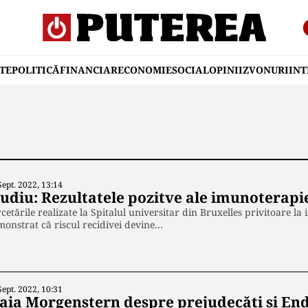
TE
POLITICĂ
FINANCIAR
ECONOMIE
SOCIAL
OPINII
ZVONURI
IN
Sept. 2022, 13:14
tudiu: Rezultatele pozitve ale imunoterapie
cetările realizate la Spitalul universitar din Bruxelles privitoare l
onstrat că riscul recidivei devine…
Sept. 2022, 10:31
aia Morgenstern despre prejudecăți și En