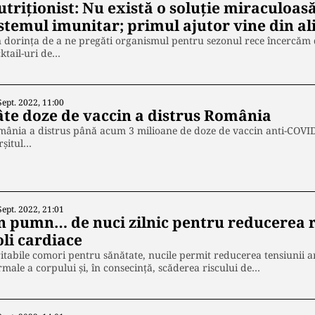
triţionist: Nu există o soluţie miraculoasă
istemul imunitar; primul ajutor vine din a
 dorinţa de a ne pregăti organismul pentru sezonul rece încercăm de
ktail-uri de…
Sept. 2022, 11:00
âte doze de vaccin a distrus România
ânia a distrus până acum 3 milioane de doze de vaccin anti-COVID,
rșitul…
Sept. 2022, 21:01
n pumn… de nuci zilnic pentru reducerea ri
oli cardiace
itabile comori pentru sănătate, nucile permit reducerea tensiunii ar
male a corpului și, în consecință, scăderea riscului de…