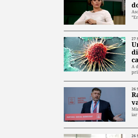
d
As
”En
27 
U
d
c
A d
pri
26 
Ra
va
Min
ia
26 