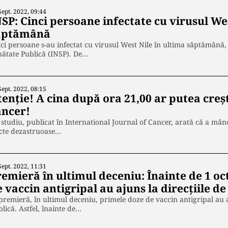
Sept. 2022, 09:44
SP: Cinci persoane infectate cu virusul Wes
ăptămână
ci persoane s-au infectat cu virusul West Nile în ultima săptămână, 
ătate Publică (INSP). De…
Sept. 2022, 08:15
enție! A cina după ora 21,00 ar putea creș
ancer!
studiu, publicat în International Journal of Cancer, arată că a mâ
ecte dezastruoase…
Sept. 2022, 11:31
remieră în ultimul deceniu: Înainte de 1 o
 vaccin antigripal au ajuns la direcțiile d
premieră, în ultimul deceniu, primele doze de vaccin antigripal au a
lică. Astfel, înainte de…