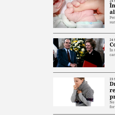
24 
În
al
Pen
su
24 
C
În 
can
23 
D
r
p
Ne 
fo