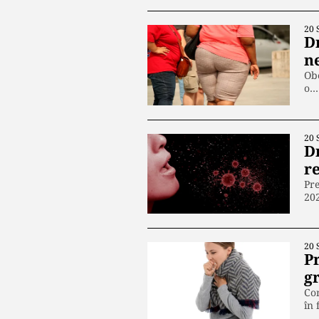
20 
D
n
Obe
o…
20 
D
re
Pre
20
20 
P
gr
Com
în 