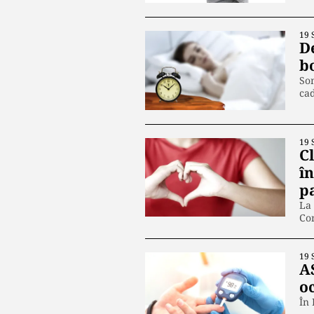
19 
D
b
Som
cad
19 
C
î
p
La 
Com
19 
AS
o
În 