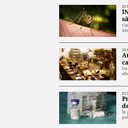
23 
IN
s
Cin
Săn
23 
At
c
Un 
ef
22 
P
de
În 
pub