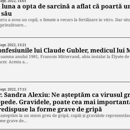
Sept. 2022, 14:01
 luna a opta de sarcină a aflat că poartă u
 său
tru a avea un copil, o femeie a recurs la fertilizare in vitro. Dar si
rprinzătoare…
Sept. 2022, 13:21
onfesiunile lui Claude Gubler, medicul lui
toamna anului 1981, Francois Mitterrand, abia instalat la Élysée de
cer. Acesta a…
Sept. 2022, 17:15
r. Sandra Alexiu: Ne aşteptăm ca virusul gr
epede. Gravidele, poate cea mai importantă
redispuse la forme grave de gripă
așteptăm la un sezon greu de gripă, copiii și gravidele reprezentând
rme grave de…