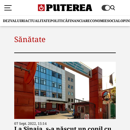
DEZVALUIRI
ACTUALITATE
POLITICĂ
FINANCIAR
ECONOMIE
SOCIAL
OPIN
Sănătate
07 Sept. 2022, 15:14
La Sinaia, s-a născut un copil cu