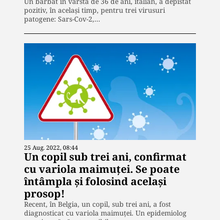
Un bărbat în vârstă de 36 de ani, italian, a depistat
pozitiv, în același timp, pentru trei virusuri
patogene: Sars-Cov-2,…
25 Aug. 2022, 08:44
Un copil sub trei ani, confirmat
cu variola maimuței. Se poate
întâmpla și folosind același
prosop!
Recent, în Belgia, un copil, sub trei ani, a fost
diagnosticat cu variola maimuței. Un epidemiolog