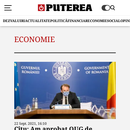
DEZVALUIRI
ACTUALITATE
POLITICĂ
FINANCIAR
ECONOMIE
SOCIAL
OPIN
ECONOMIE
22 Sept. 2021, 16:10
Cîțu: Am aprobat OUG de