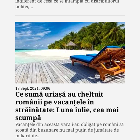
indiferent de ceea ce se întâmplă cu distribuitorul
poliţei,…
18 Sept. 2021, 09:06
Ce sumă uriașă au cheltuit
românii pe vacanțele în
străinătate: Luna iulie, cea mai
scumpă
Vacanțele din această vară i-au obligat pe români să
scoată din buzunare nu mai puțin de jumătate de
miliard de…