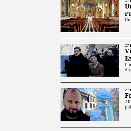
27 
Un
ru
Un 
27 
V
E
Con
dos
27 
Fo
Afa
pol