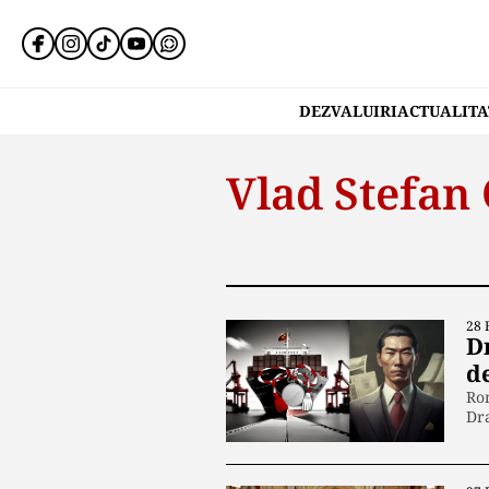
DEZVALUIRI
ACTUALITA
Vlad Stefan
28 
D
d
Rom
Dr