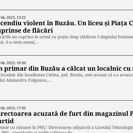
Feb. 2023, 13:25
cendiu violent în Buzău. Un liceu și Piața 
prinse de flăcări
cările au cuprins în urmă cu puțin timp clădirea Colegiului Eminesc
ză. S-a emis mesaj…
Feb. 2023, 19:30
n primar din Buzău a călcat un localnic cu
localnic din localitatea Cătina, jud. Buzău, este acuzat că s-a arun
ilul Alexandru Fulgeanu,…
Feb. 2023, 17:30
irectoarea acuzată de furt din magazinul 
artid
isie cu răsunet în PNL! Directoarea adjunctă a Liceului Tehnologic 
 PNL, pierzându-și astfel calitatea de…