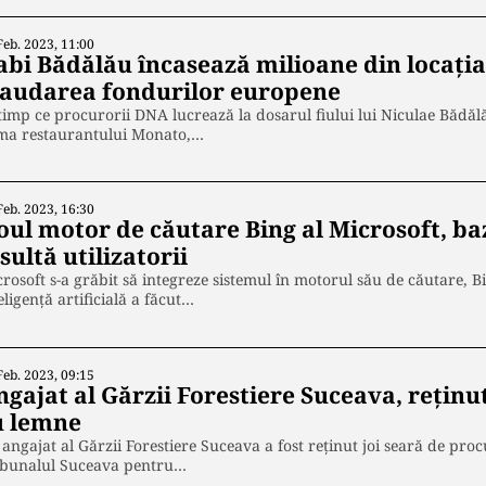
Feb. 2023, 11:00
abi Bădălău încasează milioane din locația
raudarea fondurilor europene
timp ce procurorii DNA lucrează la dosarul fiului lui Niculae Bădăl
ma restaurantului Monato,…
Feb. 2023, 16:30
oul motor de căutare Bing al Microsoft, baz
sultă utilizatorii
rosoft s-a grăbit să integreze sistemul în motorul său de căutare, B
eligență artificială a făcut…
Feb. 2023, 09:15
gajat al Gărzii Forestiere Suceava, reținut
u lemne
angajat al Gărzii Forestiere Suceava a fost reținut joi seară de pro
ibunalul Suceava pentru…