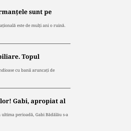
rmanțele sunt pe
țională este de mulți ani o ruină.
iliare. Topul
andioase cu banii aruncați de
lor! Gabi, apropiat al
n ultima perioadă, Gabi Bădălău s-a