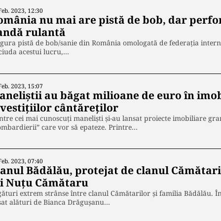
Feb. 2023, 12:30
omânia nu mai are pistă de bob, dar perfo
andă rulantă
gura pistă de bob/sanie din România omologată de federația interna
ciuda acestui lucru,…
Feb. 2023, 15:07
aneliștii au băgat milioane de euro în imob
vestițiilor cântăreților
ntre cei mai cunoscuți maneliști și-au lansat proiecte imobiliare gr
mbardierii” care vor să epateze. Printre…
Feb. 2023, 07:40
lanul Bădălău, protejat de clanul Cămătari
ui Nuțu Cămătaru
ături extrem strânse între clanul Cămătarilor și familia Bădălău. Î
șat alături de Bianca Drăgușanu…