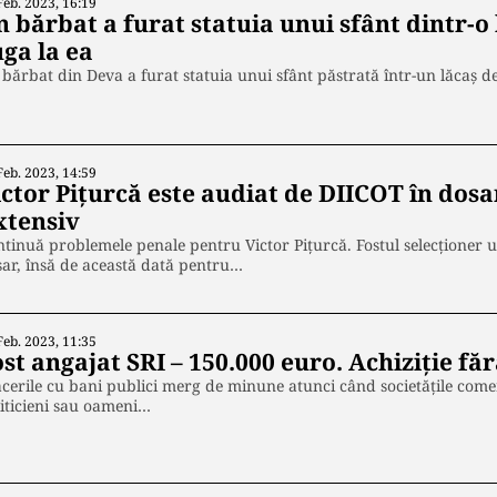
Feb. 2023, 16:19
 bărbat a furat statuia unui sfânt dintr-o 
ga la ea
bărbat din Deva a furat statuia unui sfânt păstrată într-un lăcaș d
Feb. 2023, 14:59
ictor Pițurcă este audiat de DIICOT în dosa
xtensiv
tinuă problemele penale pentru Victor Pițurcă. Fostul selecționer 
ar, însă de această dată pentru…
Feb. 2023, 11:35
st angajat SRI – 150.000 euro. Achiziție fără
cerile cu bani publici merg de minune atunci când societățile comer
iticieni sau oameni…