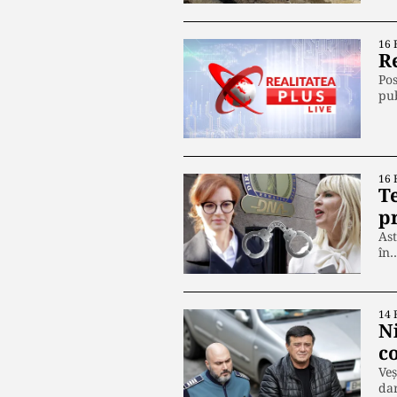
16 
R
Pos
pu
16 
T
pr
Ast
în
14 
N
c
Veș
da