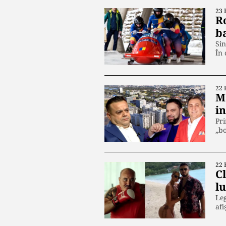
23 
R
b
Sin
În 
22 
M
in
Pri
„bo
22 
C
l
Leg
afi