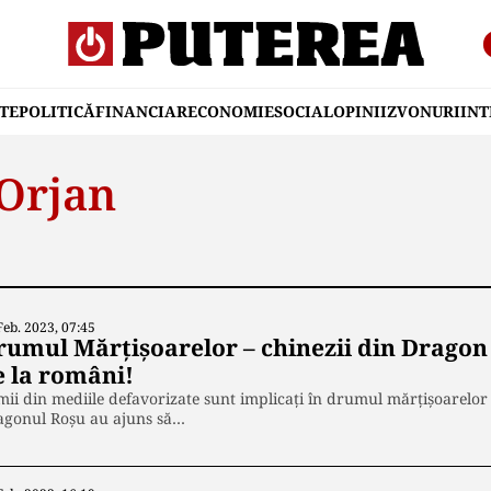
TE
POLITICĂ
FINANCIAR
ECONOMIE
SOCIAL
OPINII
ZVONURI
IN
 Orjan
Feb. 2023, 07:45
rumul Mărțișoarelor – chinezii din Drago
e la români!
ii din mediile defavorizate sunt implicați în drumul mărțișoarelor
agonul Roșu au ajuns să…