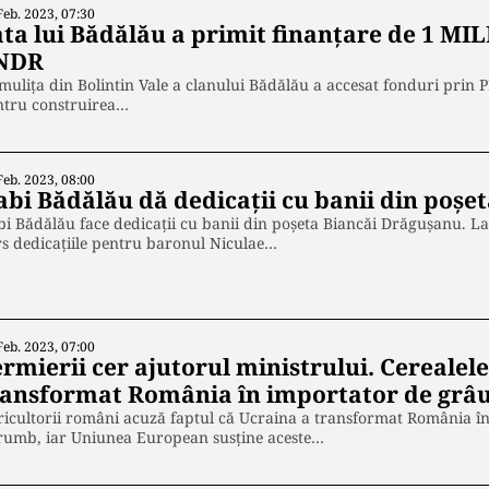
Feb. 2023, 07:30
ata lui Bădălău a primit finanțare de 1 M
NDR
mulița din Bolintin Vale a clanului Bădălău a accesat fonduri prin
ntru construirea…
Feb. 2023, 08:00
abi Bădălău dă dedicații cu banii din poșe
i Bădălău face dedicații cu banii din poșeta Biancăi Drăgușanu. L
s dedicațiile pentru baronul Niculae…
Feb. 2023, 07:00
rmierii cer ajutorul ministrului. Cerealele
ransformat România în importator de grâ
icultorii români acuză faptul că Ucraina a transformat România în
rumb, iar Uniunea European susține aceste…