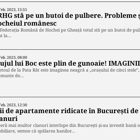
Feb. 2023, 15:51
RHG stă pe un butoi de pulbere. Probleme ș
ocheiul românesc
Federația Română de Hochei pe Gheață totul stă pe un butoi de pulb
nt la…
Feb. 2023, 08:00
lujul lui Boc este plin de gunoaie! IMAGI
toul de la Pata Rât este imaginea neagră a „orașului de cinci stele”
 munte de…
Feb. 2023, 12:30
ii de apartamente ridicate în București de
lanuri
erii mai multor clanuri interlope din București și-au investit banii 
biliare, semne că spălarea banilor…