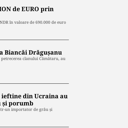
ILION de EURO prin
 PNDR în valoare de 690.000 de euro
ta Biancăi Drăgușanu
a petrecerea clanului Cămătaru, au
 ieftine din Ucraina au
u și porumb
tr-un importator de grâu și