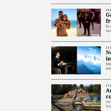
19 
G
f
În 
ur
17 
N
in
Mic
int
17 
An
c
Un 
Tr