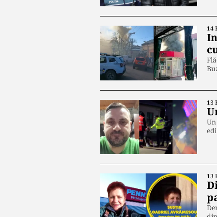
14 
In
cu
Flă
Bu
13 
U
Un 
ed
13 
D
p
Dem
din