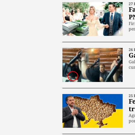
27 
F
P
Fir
pe
26 
G
Gab
cur
25 
Fe
t
Agr
po