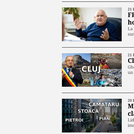
21 
F
h
La 
su
21 
C
Ghe
un
20 
M
c
Lid
imo