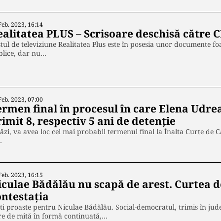
Feb. 2023, 16:14
ealitatea PLUS – Scrisoare deschisă către 
tul de televiziune Realitatea Plus este în posesia unor documente fo
blice, dar nu…
Feb. 2023, 07:00
ermen final în procesul în care Elena Udre
imit 8, respectiv 5 ani de detenţie
ăzi, va avea loc cel mai probabil termenul final la Înalta Curte de Ca
…
Feb. 2023, 16:15
iculae Bădălău nu scapă de arest. Curtea de
ontestația
ti proaste pentru Niculae Bădălău. Social-democratul, trimis în jude
re de mită în formă continuată,…