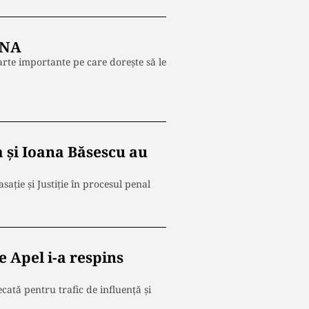
CNA
arte importante pe care dorește să le
a şi Ioana Băsescu au
sație și Justiție în procesul penal
 Apel i-a respins
cată pentru trafic de influență și