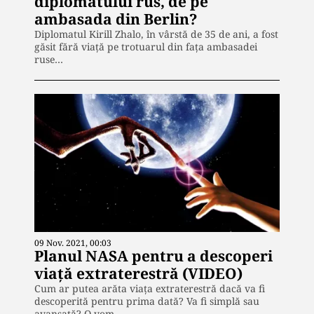
diplomatului rus, de pe
ambasada din Berlin?
Diplomatul Kirill Zhalo, în vârstă de 35 de ani, a fost
găsit fără viață pe trotuarul din fața ambasadei
ruse…
09 Nov. 2021, 00:03
Planul NASA pentru a descoperi
viață extraterestră (VIDEO)
Cum ar putea arăta viața extraterestră dacă va fi
descoperită pentru prima dată? Va fi simplă sau
avansată? O vom…