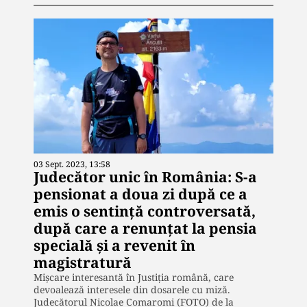
03 Sept. 2023, 13:58
Judecător unic în România: S-a
pensionat a doua zi după ce a
emis o sentinţă controversată,
după care a renunţat la pensia
specială şi a revenit în
magistratură
Mişcare interesantă în Justiţia română, care
devoalează interesele din dosarele cu miză.
Judecătorul Nicolae Comaromi (FOTO) de la