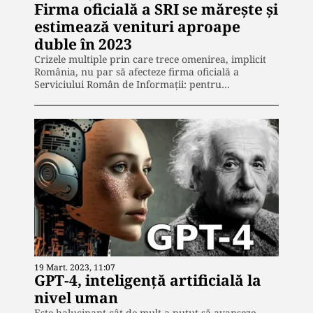
Firma oficială a SRI se mărește și
estimează venituri aproape
duble în 2023
Crizele multiple prin care trece omenirea, implicit
România, nu par să afecteze firma oficială a
Serviciului Român de Informații: pentru…
19 Mart. 2023, 11:07
GPT-4, inteligență artificială la
nivel uman
Este halucinant cât de mult a putut să avanseze