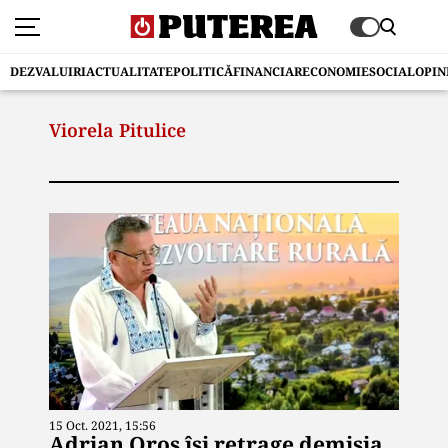
DEZVALUIRI
ACTUALITATE
POLITICĂ
FINANCIAR
ECONOMIE
SOCIAL
OPIN
Viorela Pitulice
15 Oct. 2021, 15:56
Adrian Oros își retrage demisia