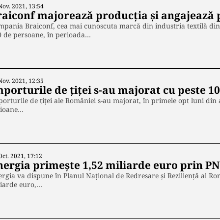
Nov. 2021, 13:54
raiconf majorează producția și angajează 
pania Braiconf, cea mai cunoscuta marcă din industria textilă di
0 de persoane, în perioada…
Nov. 2021, 12:35
porturile de țiței s-au majorat cu peste 10
orturile de țiței ale României s-au majorat, în primele opt luni din
lioane…
Oct. 2021, 17:12
nergia primește 1,52 miliarde euro prin P
rgia va dispune în Planul Naţional de Redresare şi Rezilienţă al R
liarde euro,…