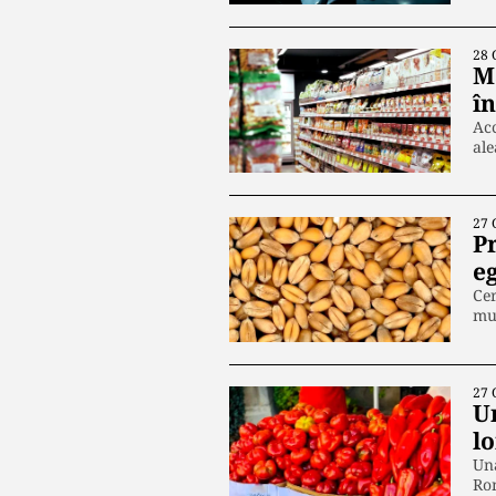
28 
Ma
î
Acc
ale
27 
Pr
e
Cer
mul
27 
U
l
Una
Ro