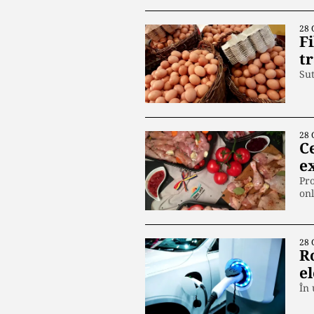
28 
Fi
tr
Sut
28 
C
e
Pro
on
28 
R
el
În 