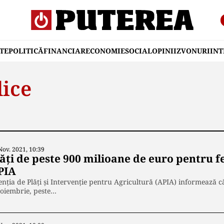
TE
POLITICĂ
FINANCIAR
ECONOMIE
SOCIAL
OPINII
ZVONURI
IN
lice
Nov. 2021, 10:39
lăți de peste 900 milioane de euro pentru f
PIA
nţia de Plăţi şi Intervenţie pentru Agricultură (APIA) informează că 
noiembrie, peste…