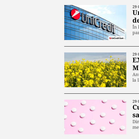
29 
U
d
În 
pan
29 
E
M
Anu
la 
29 
C
s
Din
med