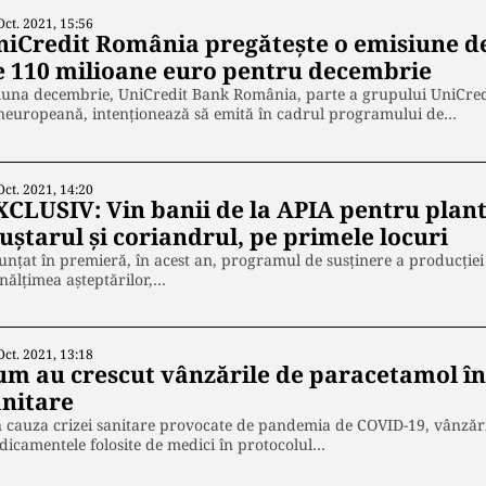
Oct. 2021, 15:56
niCredit România pregătește o emisiune de
e 110 milioane euro pentru decembrie
luna decembrie, UniCredit Bank România, parte a grupului UniCred
europeană, in­ten­ţionează să emită în cadrul programului de…
Oct. 2021, 14:20
XCLUSIV: Vin banii de la APIA pentru plan
uștarul și coriandrul, pe primele locuri
nțat în premieră, în acest an, programul de susținere a producției 
înălțimea așteptărilor,…
Oct. 2021, 13:18
um au crescut vânzările de paracetamol în 
anitare
 cauza crizei sanitare provocate de pandemia de COVID-19, vânzări
icamentele folosite de medici în protocolul…