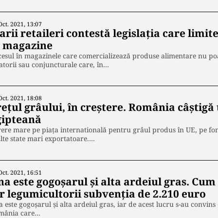
Oct. 2021, 13:07
rii retaileri contestă legislația care limi
n magazine
esul în magazinele care comercializează produse alimentare nu poate
atorii sau conjuncturale care, în…
Oct. 2021, 18:08
ețul grâului, în creștere. România câștigă
gipteană
ere mare pe piața internatională pentru grâul produs în UE, pe fon
te state mari exportatoare.…
Oct. 2021, 16:51
na este gogoșarul și alta ardeiul gras. Cu
or legumicultorii subvenția de 2.210 euro
 este gogoșarul și alta ardeiul gras, iar de acest lucru s-au convins
mânia care…