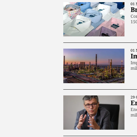
01 
B
Com
15
01 
Im
Imp
mi
29 
E
Ene
mi