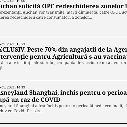
Nov. 2021, 10:00
uchan solicită OPC redeschiderea zonelor 
rezentanții Auchan vor transmite, marţi dimineaţă, către OPC Bucure
erea redeschiderii către consumatori a zonelor…
Nov. 2021, 15:53
CLUSIV. Peste 70% din angajații de la Agenț
ntervenție pentru Agricultură s-au vaccina
ă la alte instituții ale statului, campania de vaccinare nu a avut un
ți…
Nov. 2021, 14:39
isneyland Shanghai, închis pentru o perio
upă un caz de COVID
neyland Shanghai a fost închis pentru o perioadă nedeterminată, dup
itiv cu Covid. Decizia…