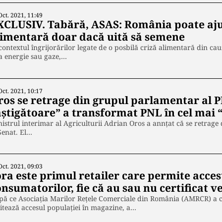
Oct. 2021, 11:49
XCLUSIV. Tabără, ASAS: România poate aju
limentară doar dacă uită să semene
contextul îngrijorărilor legate de o posbilă criză alimentară din ca
la energie sau gaze,…
Oct. 2021, 10:17
ros se retrage din grupul parlamentar al 
âștigătoare” a transformat PNL în cel mai 
istrul interimar al Agriculturii Adrian Oros a annțat că se retrag
Senat. El…
Oct. 2021, 09:03
ora este primul retailer care permite acce
nsumatorilor, fie că au sau nu certificat v
ă ce Asociația Marilor Rețele Comerciale din România (AMRCR) a cont
itează accesul populației în magazine, a…