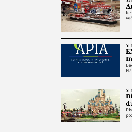
02 
A
Rep
ved
01 
EX
I
Dac
Plă
01 
D
d
Dis
poz