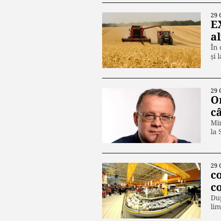
29 
E
a
În 
și 
29 
O
c
Min
la 
29 
c
co
Dup
lim