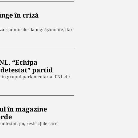
nge în criză
uza scumpirilor la îngrășăminte, dar
PNL. “Echipa
“detestat” partid
e din grupul parlamentar al PNL de
sul în magazine
erde
estat, joi, restricțiile care