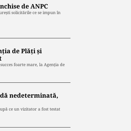
închise de ANPC
şti solicitările ce se impun în
ia de Plăți și
t
 succes foarte mare, la Agenția de
adă nedeterminată,
ă ce un vizitator a fost testat