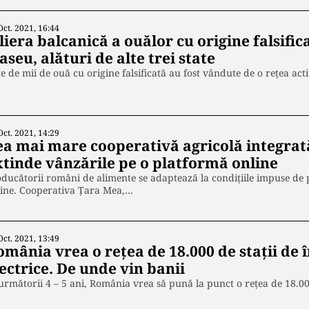
Oct. 2021, 16:44
liera balcanică a ouălor cu origine falsifi
aseu, alături de alte trei state
e de mii de ouă cu origine falsificată au fost vândute de o reţea a
Oct. 2021, 14:29
ea mai mare cooperativă agricolă integrat
xtinde vânzările pe o platformă online
ducătorii români de alimente se adaptează la condițiile impuse de p
line. Cooperativa Ţara Mea,…
Oct. 2021, 13:49
omânia vrea o rețea de 18.000 de staţii de 
ectrice. De unde vin banii
următorii 4 – 5 ani, România vrea să pună la punct o reţea de 18.00