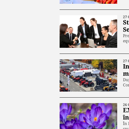
27 
S
S
Pre
equ
27 
In
m
Du
Com
26 
E
î
În 
sp