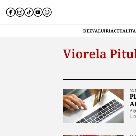
DEZVALUIRI
ACTUALITA
Viorela Pitu
02 
P
A
Age
1 