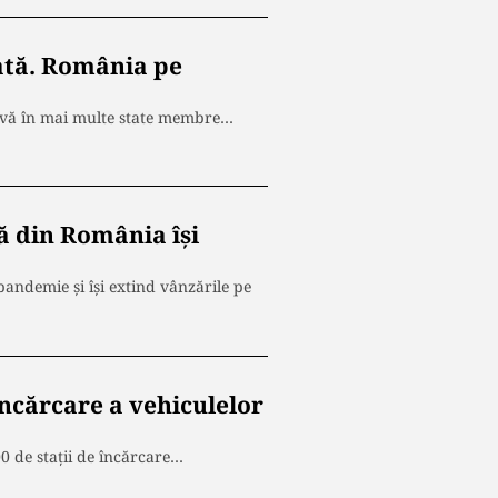
cată. România pe
ctivă în mai multe state membre…
ă din România își
andemie și își extind vânzările pe
încărcare a vehiculelor
0 de staţii de încărcare…