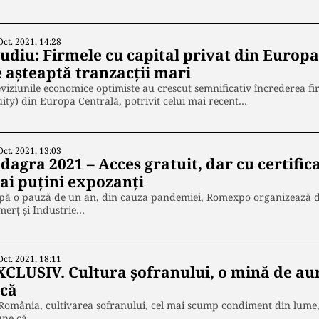
Oct. 2021, 14:28
tudiu: Firmele cu capital privat din Europa
e așteaptă tranzacții mari
viziunile economice optimiste au crescut semnificativ încrederea fir
ity) din Europa Centrală, potrivit celui mai recent…
Oct. 2021, 13:03
dagra 2021 – Acces gratuit, dar cu certifica
ai puțini expozanți
pă o pauză de un an, din cauza pandemiei, Romexpo organizează 
erţ şi Industrie…
Oct. 2021, 18:11
XCLUSIV. Cultura șofranului, o mină de au
ncă
România, cultivarea șofranului, cel mai scump condiment din lume, e
une că…