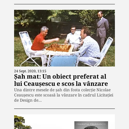
24 Sept. 2020, 13:15
Șah mat: Un obiect preferat al
lui Ceaușescu e scos la vânzare
Una dintre mesele de șah din fosta colecție Nicolae
Ceaușescu este scoasă la vânzare în cadrul Licitației
de Design de…